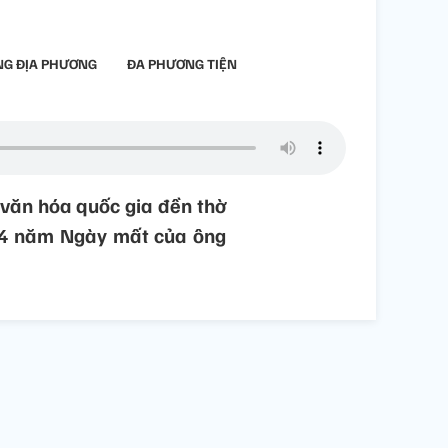
G ĐỊA PHƯƠNG
ĐA PHƯƠNG TIỆN
ử văn hóa quốc gia đền thờ
704 năm Ngày mất của ông