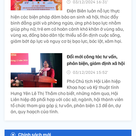
03/12/2024 16:31’
Điện Biên luôn nỗ lực thực
hiện các biện pháp đảm bảo an sinh xã hội, thúc đẩy
bình đẳng giới và phòng ngừa, ứng phó bạo lực nhằm
giúp phụ nữ, trẻ em có hoàn cảnh khó khăn ở vùng sâu,
vùng xa, đồng bào dân tộc thiểu số ổn định cuộc sống,
giảm bớt áp lực và nguy cơ bị bạo lực, bóc lột, xâm hại.
Đổi mới công tác tư vấn,
phản biện, giám định xã hội
03/12/2024 15:52’
Phó Chủ tịch Hội Liên hiệp
Khoa học và Kỹ thuật tỉnh
Hưng Yên Lê Thị Thắm cho biết, những năm qua, Hội
Liên hiệp đã phối hợp với các sở, ngành, hội thành viên
tổ chức tham gia góp ý, tư vấn, phản biện 13 đề án, dự
án, quy hoạch của tỉnh.
Chính sách mới