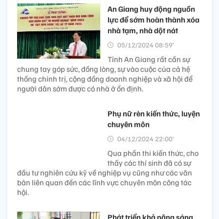
An Giang huy động nguồn
lực để sớm hoàn thành xóa
nhà tạm, nhà dột nát
05/12/2024 08:59’
Tỉnh An Giang rất cần sự
chung tay góp sức, đồng lòng, sự vào cuộc của cả hệ
thống chính trị, cộng đồng doanh nghiệp và xã hội để
người dân sớm được có nhà ở ổn định.
Phụ nữ rèn kiến thức, luyện
chuyên môn
04/12/2024 22:00’
Qua phần thi kiến thức, cho
thấy các thí sinh đã có sự
đầu tư nghiên cứu kỹ về nghiệp vụ cũng như các văn
bản liên quan đến các lĩnh vực chuyên môn công tác
hội.
Phát triển khả năng sáng