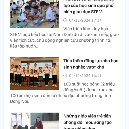
tạo của học sinh qua phổ
biến giáo dục STEM
04/12/2024 17:34’
Việc triển khai dạy học
STEM bậc tiểu học tại Nam Định đã đi vào nền nếp, giáo
viên tích cực, chủ động nghiên cứu chương trình, tài
liệu tập huấn...
Tiếp thêm động lực cho học
sinh nghèo vượt khó
04/12/2024 16:11’
100 suất học bổng (2 triệu
đồng/suất) được trao cho
100 em học sinh đến từ nhiều địa phương trong tỉnh
Đồng Nai.
Những giáo viên trẻ tiên
phong đổi mới, sáng tạo
trong giảng dạy