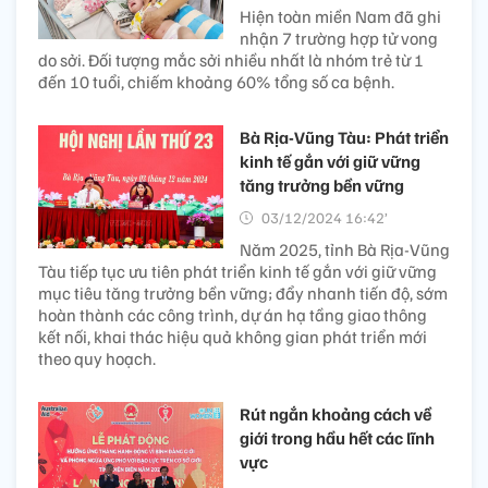
Hiện toàn miền Nam đã ghi
nhận 7 trường hợp tử vong
do sởi. Đối tượng mắc sởi nhiều nhất là nhóm trẻ từ 1
đến 10 tuổi, chiếm khoảng 60% tổng số ca bệnh.
Bà Rịa-Vũng Tàu: Phát triển
kinh tế gắn với giữ vững
tăng trưởng bền vững
03/12/2024 16:42’
Năm 2025, tỉnh Bà Rịa-Vũng
Tàu tiếp tục ưu tiên phát triển kinh tế gắn với giữ vững
mục tiêu tăng trưởng bền vững; đẩy nhanh tiến độ, sớm
hoàn thành các công trình, dự án hạ tầng giao thông
kết nối, khai thác hiệu quả không gian phát triển mới
theo quy hoạch.
Rút ngắn khoảng cách về
giới trong hầu hết các lĩnh
vực