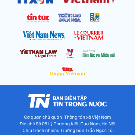
Cơ quan chủ quản: Thông tấn xã Việt Nam
Địa chỉ: Số 05 Lý Thường Kiệt, Cửa Nam, Hà Nội
Chịu trách nhiệm: Trưởng ban Trần Ngọc Tú