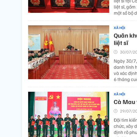
liệt sĩ tại
liệt sĩ, gồm
một số bộ d
XÃ HỘI
Quân khu
liệt sĩ
30/07/20
Ngày 30/7,
danh tính h
và xác định
6 tháng cu
XÃ HỘI
Cà Mau t
29/07/20
Đội tìm kiế
chức, xây d
định rõ ph