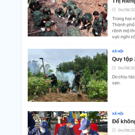
Thị Riên
04/08/20
Trong hai n
Thành phố H
rãnh mộ th
vực nghi có 
XÃ HỘI
Quy tập 
04/08/20
Do chịu tá
vẹn.
XÃ HỘI
Để không
04/08/20