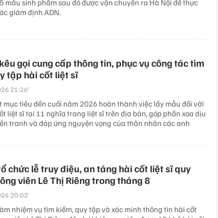
5 mẫu sinh phẩm sau đó được vận chuyển ra Hà Nội để thực
tác giám định ADN.
êu gọi cung cấp thông tin, phục vụ công tác tìm
 tập hài cốt liệt sĩ
26 21:26’
 mục tiêu đến cuối năm 2026 hoàn thành việc lấy mẫu đối với
t liệt sĩ tại 11 nghĩa trang liệt sĩ trên địa bàn, góp phần xoa dịu
iến tranh và đáp ứng nguyện vọng của thân nhân các anh
.
ổ chức lễ truy điệu, an táng hài cốt liệt sĩ quy
Công viên Lê Thị Riêng trong tháng 8
26 20:03’
àm nhiệm vụ tìm kiếm, quy tập và xác minh thông tin hài cốt