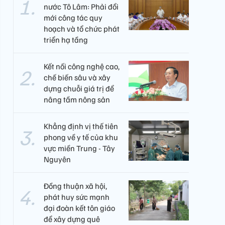
nước Tô Lâm: Phải đổi
mới công tác quy
hoạch và tổ chức phát
triển hạ tầng
Kết nối công nghệ cao,
chế biến sâu và xây
dựng chuỗi giá trị để
nâng tầm nông sản
Khẳng định vị thế tiên
phong về y tế của khu
vực miền Trung - Tây
Nguyên ​
Đồng thuận xã hội,
phát huy sức mạnh
đại đoàn kết tôn giáo
để xây dựng quê