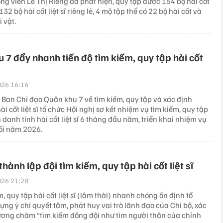
 Công viên Lê Thị Riêng đã phát hiện, quy tập được 154 bộ hài cốt
 132 bộ hài cốt liệt sĩ riêng lẻ, 4 mộ tập thể có 22 bộ hài cốt và
i vật.
 7 đẩy nhanh tiến độ tìm kiếm, quy tập hài cốt
26 16:16’
 Ban Chỉ đạo Quân khu 7 về tìm kiếm, quy tập và xác định
ài cốt liệt sĩ tổ chức Hội nghị sơ kết nhiệm vụ tìm kiếm, quy tập
 danh tính hài cốt liệt sĩ 6 tháng đầu năm, triển khai nhiệm vụ
ối năm 2026.
hành lập đội tìm kiếm, quy tập hài cốt liệt sĩ
26 21:28’
m, quy tập hài cốt liệt sĩ (lâm thời) nhanh chóng ổn định tổ
ựng ý chí quyết tâm, phát huy vai trò lãnh đạo của Chi bộ, xác
ương châm “tìm kiếm đồng đội như tìm người thân của chính