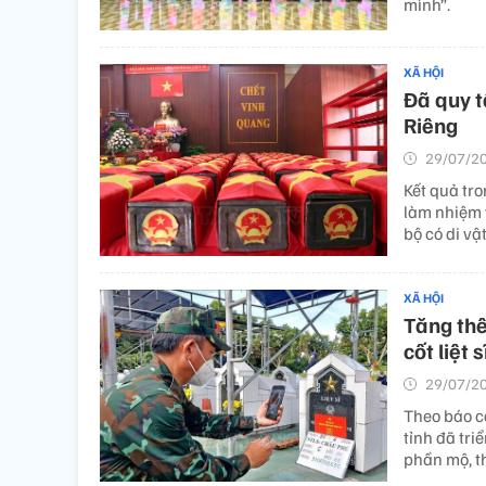
mình”.
XÃ HỘI
Đã quy t
Riêng
29/07/20
Kết quả tro
làm nhiệm v
bộ có di vậ
XÃ HỘI
Tăng thê
cốt liệt s
29/07/20
Theo báo c
tỉnh đã tri
phần mộ, 