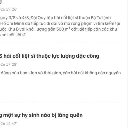
g
26 19:26’
gày 3/8 và 4/8, Đội Quy tập hài cốt liệt sĩ thuộc Bộ Tư lệnh
ồ Chí Minh đã tiếp tục di dời và mở rộng phạm vi tìm kiếm tại
uộc Khu B với khối lượng gần 500 m³ đất, để tiếp cận các khu
hài cốt liệt sĩ.
3 hài cốt liệt sĩ thuộc lực lượng đặc công
26 17:28’
c động của bom đạn và thời gian, các hài cốt không còn nguyên
 một sự hy sinh nào bị lãng quên
26 16:47’