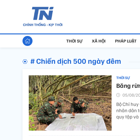
THỜI SỰ
XÃ HỘI
PHÁP LUẬT
# Chiến dịch 500 ngày đêm
THỜI SỰ
Băng rừn
05/08/20
Bộ Chỉ huy
nhân dân tr
quy tập và