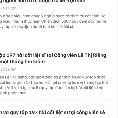
 người lính ra đi được trở về trọn vẹn
26 14:29’
 này, nhiều hoạt động ý nghĩa được tổ chức tại các tỉnh Hà
g Ngãi nhằm thực hiện Chiến dịch 500 ngày đêm đẩy mạnh
uy tập và xác định danh tính hài cốt liệt sĩ.
p 197 hài cốt liệt sĩ tại Công viên Lê Thị Riêng
một tháng tìm kiếm
26 08:06’
ên Lê Thị Riêng, các lực lượng đã phát hiện và quy tập được
ốt liệt sĩ, gồm 171 bộ hài cốt liệt sĩ riêng lẻ; 6 vị trí mộ tập thể
i khu A; 4 vị trí tại khu B) quy tập được 26 bộ hài cốt liệt sĩ và
hành phân tách.
 và quy tập 197 hài cốt liệt sĩ tại công viên Lê