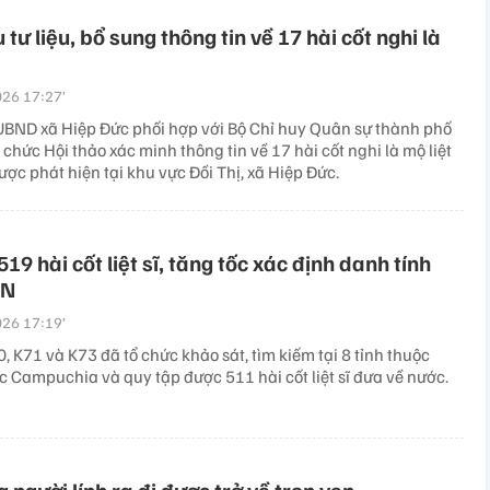
 tư liệu, bổ sung thông tin về 17 hài cốt nghi là
26 17:27’
UBND xã Hiệp Đức phối hợp với Bộ Chỉ huy Quân sự thành phố
chức Hội thảo xác minh thông tin về 17 hài cốt nghi là mộ liệt
được phát hiện tại khu vực Đồi Thị, xã Hiệp Đức.
19 hài cốt liệt sĩ, tăng tốc xác định danh tính
DN
26 17:19’
, K71 và K73 đã tổ chức khảo sát, tìm kiếm tại 8 tỉnh thuộc
 Campuchia và quy tập được 511 hài cốt liệt sĩ đưa về nước.