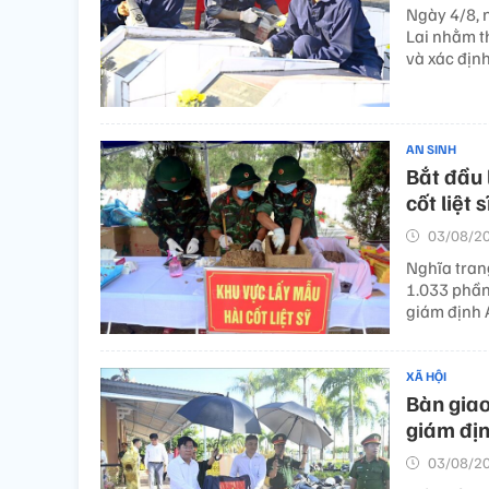
Ngày 4/8, 
Lai nhằm t
và xác định 
AN SINH
Bắt đầu 
cốt liệt
03/08/20
Nghĩa trang
1.033 phần
giám định 
XÃ HỘI
Bàn giao
giám đị
03/08/20