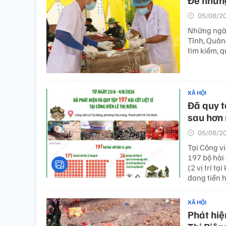
Để những
05/08/20
Những ngày
Tĩnh, Quản
tìm kiếm, q
XÃ HỘI
Đã quy tậ
sau hơn 
05/08/20
Tại Công vi
197 bộ hài c
(2 vị trí tạ
đang tiến 
XÃ HỘI
Phát hiện