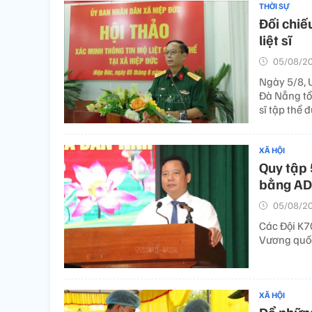
THỜI SỰ
Đối chiếu
liệt sĩ
05/08/20
Ngày 5/8, 
Đà Nẵng tổ 
sĩ tập thể 
XÃ HỘI
Quy tập 5
bằng A
05/08/20
Các Đội K70
Vương quốc
XÃ HỘI