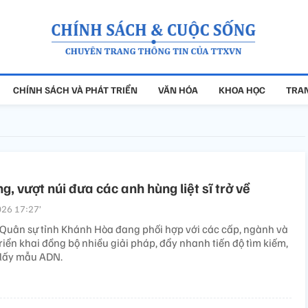
CHÍNH SÁCH VÀ PHÁT TRIỂN
VĂN HÓA
KHOA HỌC
TRAN
g, vượt núi đưa các anh hùng liệt sĩ trở về
26 17:27’
 Quân sự tỉnh Khánh Hòa đang phối hợp với các cấp, ngành và
iển khai đồng bộ nhiều giải pháp, đẩy nhanh tiến độ tìm kiếm,
 lấy mẫu ADN.