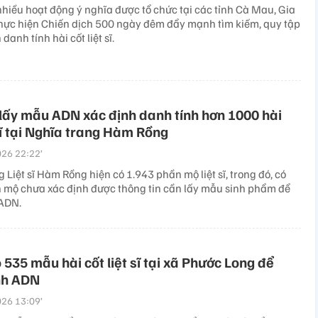
nhiều hoạt động ý nghĩa được tổ chức tại các tỉnh Cà Mau, Gia
hực hiện Chiến dịch 500 ngày đêm đẩy mạnh tìm kiếm, quy tập
danh tính hài cốt liệt sĩ.
​lấy mẫu ADN xác định danh tính hơn 1000 hài
 sĩ tại Nghĩa trang Hàm Rồng
26 22:22’
 Liệt sĩ Hàm Rồng hiện có 1.943 phần mộ liệt sĩ, trong đó, có
 mộ chưa xác định được thông tin cần lấy mẫu sinh phẩm để
ADN.
 535 mẫu hài cốt liệt sĩ tại xã Phước Long để
nh ADN
26 13:09’