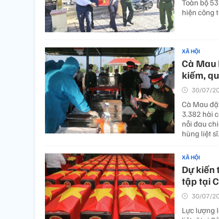
Toàn bộ 53
hiện công 
XÃ HỘI
Cà Mau k
kiếm, quy
30/07/20
Cà Mau đặt
3.382 hài cố
nỗi đau ch
hùng liệt sĩ
XÃ HỘI
Dự kiến t
tập tại 
30/07/20
Lực lượng l