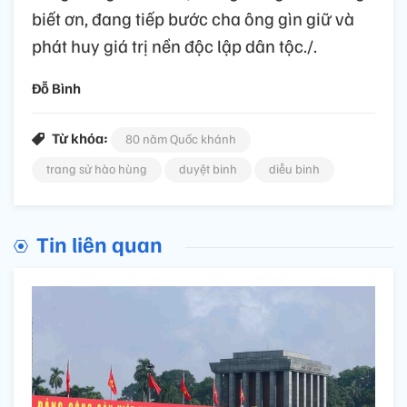
biết ơn, đang tiếp bước cha ông gìn giữ và
phát huy giá trị nền độc lập dân tộc./.
Đỗ Bình
Từ khóa:
80 năm Quốc khánh
trang sử hào hùng
duyệt binh
diễu binh
Tin liên quan