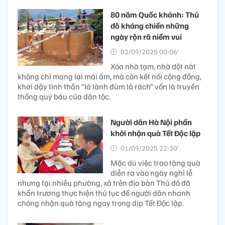
80 năm Quốc khánh: Thủ
đô kháng chiến những
ngày rộn rã niềm vui
02/09/2025 00:06’
Xóa nhà tạm, nhà dột nát
không chỉ mang lại mái ấm, mà còn kết nối cộng đồng,
khơi dậy tinh thần “lá lành đùm lá rách” vốn là truyền
thống quý báu của dân tộc.
Người dân Hà Nội phấn
khởi nhận quà Tết Độc lập
01/09/2025 22:30’
Mặc dù việc trao tặng quà
diễn ra vào ngày nghỉ lễ
nhưng tại nhiều phường, xã trên địa bàn Thủ đô đã
khẩn trương thực hiện thủ tục để người dân nhanh
chóng nhận quà tặng ngay trong dịp Tết Độc lập.