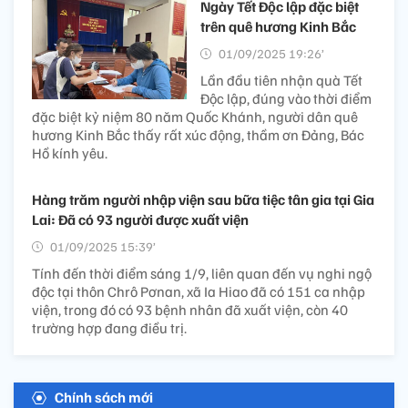
Ngày Tết Độc lập đặc biệt
trên quê hương Kinh Bắc
01/09/2025 19:26’
Lần đầu tiên nhận quà Tết
Độc lập, đúng vào thời điểm
đặc biệt kỷ niệm 80 năm Quốc Khánh, người dân quê
hương Kinh Bắc thấy rất xúc động, thầm ơn Đảng, Bác
Hồ kính yêu.
Hàng trăm người nhập viện sau bữa tiệc tân gia tại Gia
Lai: Đã có 93 người được xuất viện
01/09/2025 15:39’
Tính đến thời điểm sáng 1/9, liên quan đến vụ nghi ngộ
độc tại thôn Chrô Pơnan, xã Ia Hiao đã có 151 ca nhập
viện, trong đó có 93 bệnh nhân đã xuất viện, còn 40
trường hợp đang điều trị.
Chính sách mới