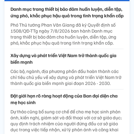
Danh mục trang thiết bị bảo đảm huấn luyện, diễn tập,
ứng phó, khắc phục hậu quả trong tình trạng khẩn cấp
Phó Thủ tướng Phan Văn Giang đã ký Quyết định số
1508/QĐ-TTg ngày 7/8/2026 ban hành Danh mục
trang thiết bị bảo đảm cho huấn luyện, diễn tập, ứng
phó, khắc phục hậu quả trong tình trạng khẩn cấp.
Xây dựng và phát triển Việt Nam trở thành quốc gia
biển mạnh
Các bộ, ngành, địa phương phấn đấu hoàn thành các
chỉ tiêu chủ yếu về xây dựng và phát triển Việt Nam trở
thành quốc gia biển mạnh giai đoạn 2026 - 2030.
Đặt giới hạn rõ ràng hoạt động của Ban đại diện cha
mẹ học sinh
Dự thảo cũng bổ sung cơ chế để cha mẹ học sinh phản
ánh, kiến nghị, giám sát và đối thoại với cơ sở giáo dục;
quy định trách nhiệm của người đứng đầu cơ sở giáo
dục trong việc tiếp nhận, xử lý phản ánh và công khai