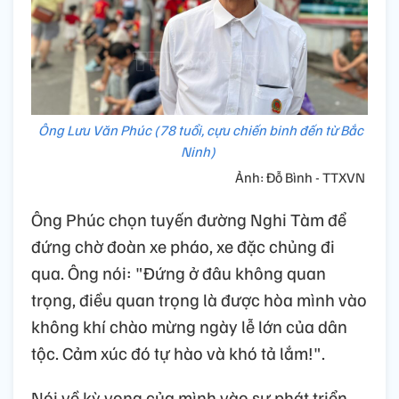
Ông Lưu Văn Phúc (78 tuổi, cựu chiến binh đến từ Bắc
Ninh)
Ảnh: Đỗ Bình - TTXVN
Ông Phúc chọn tuyến đường Nghi Tàm để
đứng chờ đoàn xe pháo, xe đặc chủng đi
qua. Ông nói: "Đứng ở đâu không quan
trọng, điều quan trọng là được hòa mình vào
không khí chào mừng ngày lễ lớn của dân
tộc. Cảm xúc đó tự hào và khó tả lắm!".
Nói về kỳ vọng của mình vào sự phát triển