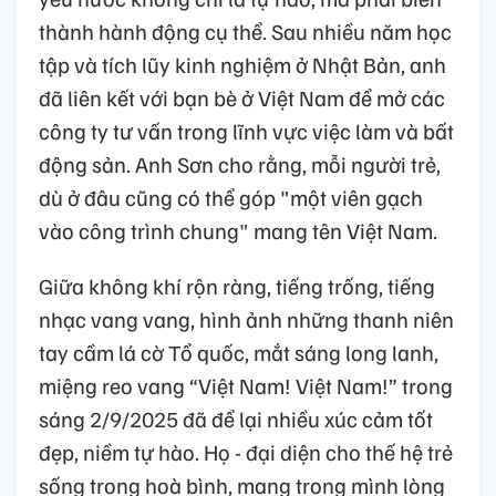
thành hành động cụ thể. Sau nhiều năm học
tập và tích lũy kinh nghiệm ở Nhật Bản, anh
đã liên kết với bạn bè ở Việt Nam để mở các
công ty tư vấn trong lĩnh vực việc làm và bất
động sản. Anh Sơn cho rằng, mỗi người trẻ,
dù ở đâu cũng có thể góp "một viên gạch
vào công trình chung" mang tên Việt Nam.
Giữa không khí rộn ràng, tiếng trống, tiếng
nhạc vang vang, hình ảnh những thanh niên
tay cầm lá cờ Tổ quốc, mắt sáng long lanh,
miệng reo vang “Việt Nam! Việt Nam!” trong
sáng 2/9/2025 đã để lại nhiều xúc cảm tốt
đẹp, niềm tự hào. Họ - đại diện cho thế hệ trẻ
sống trong hoà bình, mang trong mình lòng