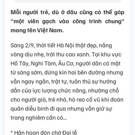
Mỗi người trẻ, dù ở đâu cũng có thể góp
"một viên gạch vào công trình chung"
mang tên Việt Nam.
Sáng 2/9, thời tiết Hà Nội thật đẹp, nắng
vàng dịu nhẹ, trời thu cao xanh. Tại khu vực
Hồ Tây, Nghi Tàm, Âu Cơ, người dân có mặt
từ sáng sớm, đứng kín hai bên đường nhưng
vẫn ngay ngắn, trật tự, tuân thủ sự hướng
dẫn của lực lượng chức năng, nhường chỗ
cho người già, trẻ nhỏ, hò reo cổ vũ khi đoàn
quân diễu binh đi qua nhưng vẫn giữ sự
trang nghiêm cần có...
* Hân hoan đón chờ Đại lễ