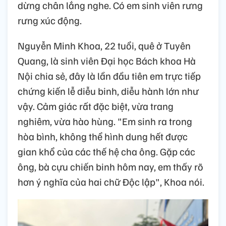
dừng chân lắng nghe. Có em sinh viên rưng
rưng xúc động.
Nguyễn Minh Khoa, 22 tuổi, quê ở Tuyên
Quang, là sinh viên Đại học Bách khoa Hà
Nội chia sẻ, đây là lần đầu tiên em trực tiếp
chứng kiến lễ diễu binh, diễu hành lớn như
vậy. Cảm giác rất đặc biệt, vừa trang
nghiêm, vừa hào hùng. "Em sinh ra trong
hòa bình, không thể hình dung hết được
gian khổ của các thế hệ cha ông. Gặp các
ông, bà cựu chiến binh hôm nay, em thấy rõ
hơn ý nghĩa của hai chữ Độc lập", Khoa nói.