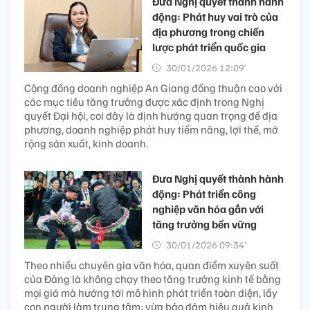
Đưa Nghị quyết thành hành
động: Phát huy vai trò của
địa phương trong chiến
lược phát triển quốc gia
30/01/2026 12:09’
Cộng đồng doanh nghiệp An Giang đồng thuận cao với
các mục tiêu tăng trưởng được xác định trong Nghị
quyết Đại hội, coi đây là định hướng quan trọng để địa
phương, doanh nghiệp phát huy tiềm năng, lợi thế, mở
rộng sản xuất, kinh doanh.
Đưa Nghị quyết thành hành
động: Phát triển công
nghiệp văn hóa gắn với
tăng trưởng bền vững
30/01/2026 09:34’
Theo nhiều chuyên gia văn hóa, quan điểm xuyên suốt
của Đảng là không chạy theo tăng trưởng kinh tế bằng
mọi giá mà hướng tới mô hình phát triển toàn diện, lấy
con người làm trung tâm; vừa bảo đảm hiệu quả kinh