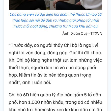
Các đảng viên và đại diện hội đoàn thể thuộc Chi bộ 6D
thảo luận sôi nổi để đưa ra những giải pháp tốt nhất
trước mỗi hoạt động, chương trình của khu dân cư.
Ảnh: Xuân Quý - TTXVN
“Trước đây, có người thấy Chi bộ là ngại, vì
nghĩ tới vận động, đóng góp. Giờ thì đã khác.
Khi Chi bộ lắng nghe thật sự, làm những việc
thiết thực, người dân tin và chủ động phối
hợp. Niềm tin ấy là nền tảng quan trọng
nhất”, anh Tuấn nói.
Chi bộ 6D hiện quản lý địa bàn gồm 5 tổ dân
phố, hơn 1.000 nhân khẩu, trong đó có nhiều
khu nhà trọ, homestay xen kẽ khu dân cư lâu