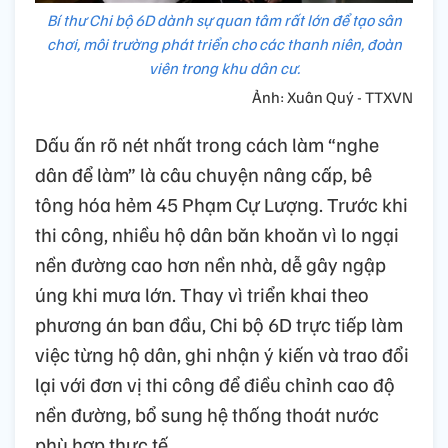
Bí thư Chi bộ 6D dành sự quan tâm rất lớn để tạo sân
chơi, môi trường phát triển cho các thanh niên, đoàn
viên trong khu dân cư.
Ảnh: Xuân Quý - TTXVN
Dấu ấn rõ nét nhất trong cách làm “nghe
dân để làm” là câu chuyện nâng cấp, bê
tông hóa hẻm 45 Phạm Cự Lượng. Trước khi
thi công, nhiều hộ dân băn khoăn vì lo ngại
nền đường cao hơn nền nhà, dễ gây ngập
úng khi mưa lớn. Thay vì triển khai theo
phương án ban đầu, Chi bộ 6D trực tiếp làm
việc từng hộ dân, ghi nhận ý kiến và trao đổi
lại với đơn vị thi công để điều chỉnh cao độ
nền đường, bổ sung hệ thống thoát nước
phù hợp thực tế.