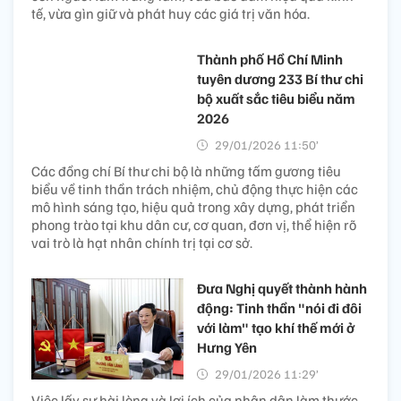
tế, vừa gìn giữ và phát huy các giá trị văn hóa.
Thành phố Hồ Chí Minh
tuyên dương 233 Bí thư chi
bộ xuất sắc tiêu biểu năm
2026
29/01/2026 11:50’
Các đồng chí Bí thư chi bộ là những tấm gương tiêu
biểu về tinh thần trách nhiệm, chủ động thực hiện các
mô hình sáng tạo, hiệu quả trong xây dựng, phát triển
phong trào tại khu dân cư, cơ quan, đơn vị, thể hiện rõ
vai trò là hạt nhân chính trị tại cơ sở.
Đưa Nghị quyết thành hành
động: Tinh thần "nói đi đôi
với làm" tạo khí thế mới ở
Hưng Yên
29/01/2026 11:29’
Việc lấy sự hài lòng và lợi ích của nhân dân làm thước