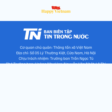
Cơ quan chủ quản: Thông tấn xã Việt Nam
Địa chỉ: Số 05 Lý Thường Kiệt, Cửa Nam, Hà Nội
Chịu trách nhiệm: Trưởng ban Trần Ngọc Tú
Phó Trưởng ban: Hoàng Như Hoa, Nguyễn Văn Nhật, Lê Thị
Thu Hương
Số điện thoại: 024.38257994 - Fax: 024.3826.7981 - Email:
tap.phongbien@gmail.com
Không sao chép nội dung khi chưa có sự đồng ý bằng văn bản
!
Trang chủ
Giới thiệu