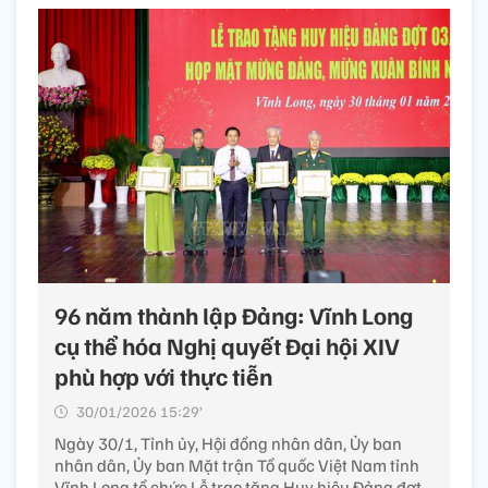
96 năm thành lập Đảng: Vĩnh Long
cụ thể hóa Nghị quyết Đại hội XIV
phù hợp với thực tiễn
30/01/2026 15:29’
Ngày 30/1, Tỉnh ủy, Hội đồng nhân dân, Ủy ban
nhân dân, Ủy ban Mặt trận Tổ quốc Việt Nam tỉnh
Vĩnh Long tổ chức Lễ trao tặng Huy hiệu Đảng đợt