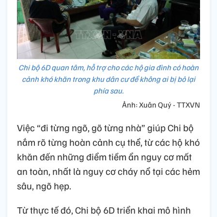
Chi bộ 6D quan tâm, hỗ trợ cho các hộ gia đình có hoàn
cảnh khó khăn trong khu dân cư để không ai bị bỏ lại
phía sau.
Ảnh: Xuân Quý - TTXVN
Việc “đi từng ngõ, gõ từng nhà” giúp Chi bộ
nắm rõ từng hoàn cảnh cụ thể, từ các hộ khó
khăn đến những điểm tiềm ẩn nguy cơ mất
an toàn, nhất là nguy cơ cháy nổ tại các hẻm
sâu, ngõ hẹp.
Từ thực tế đó, Chi bộ 6D triển khai mô hình