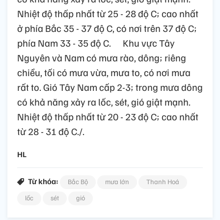
Nhiệt độ thấp nhất từ 25 - 28 độ C; cao nhất
ở phía Bắc 35 - 37 độ C, có nơi trên 37 độ C;
phía Nam 33 - 35 độ C. Khu vực Tây
Nguyên và Nam có mưa rào, dông; riêng
chiều, tối có mưa vừa, mưa to, có nơi mưa
rất to. Gió Tây Nam cấp 2-3; trong mưa dông
có khả năng xảy ra lốc, sét, gió giật mạnh.
Nhiệt độ thấp nhất từ 20 - 23 độ C; cao nhất
từ 28 - 31 độ C./.
HL
Từ khóa:
Bắc Bộ
mưa lớn
Thanh Hoá
lốc
sét
gió