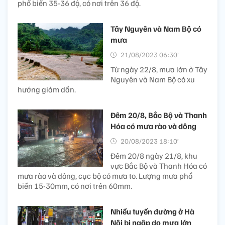
phổ biến 35-36 độ, có nơi trên 36 độ.
Tây Nguyên và Nam Bộ có
mưa
21/08/2023 06:30’
Từ ngày 22/8, mưa lớn ở Tây
Nguyên và Nam Bộ có xu
hướng giảm dần.
Đêm 20/8, Bắc Bộ và Thanh
Hóa có mưa rào và dông
20/08/2023 18:10’
Đêm 20/8 ngày 21/8, khu
vực Bắc Bộ và Thanh Hóa có
mưa rào và dông, cục bộ có mưa to. Lượng mưa phổ
biến 15-30mm, có nơi trên 60mm.
Nhiều tuyến đường ở Hà
Nội bị ngập do mưa lớn