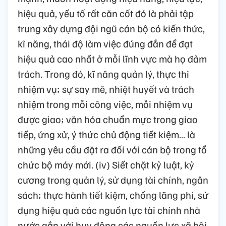
hiệu quả, yếu tố rất căn cốt đó là phải tập
trung xây dựng đội ngũ cán bộ có kiến thức,
kĩ năng, thái độ làm việc đúng đắn để đạt
hiệu quả cao nhất ở mỗi lĩnh vực mà họ đảm
trách. Trong đó, kĩ năng quản lý, thực thi
nhiệm vụ; sự say mê, nhiệt huyết và trách
nhiệm trong mỗi công việc, mỗi nhiệm vụ
được giao; văn hóa chuẩn mực trong giao
tiếp, ứng xử, ý thức chủ động tiết kiệm… là
những yêu cầu đặt ra đối với cán bộ trong tổ
chức bộ máy mới. (iv) Siết chặt kỷ luật, kỷ
cương trong quản lý, sử dụng tài chính, ngân
sách; thực hành tiết kiệm, chống lãng phí, sử
dụng hiệu quả các nguồn lực tài chính nhà
nước gắn với huy động các nguồn lực xã hội