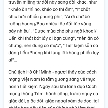
truyền miệng từ đời này sang đời khác, như
“Khéo ăn thì no, khéo co thì ấm”, “Ít chắt
chiu hơn nhiều phung phí”, “Ai ơi chớ bỏ
ruộng hoang/Bao nhiêu tấc đất tấc vàng
bấy nhiêu”, “Được mùa chớ phụ ngô khoai/
Đến khi thất bát lấy ai bạn cùng”, “nên ăn có
chừng, nên dùng có mực”, “Tiết kiệm sẵn có
đồng tiền/Phòng khi túng lỡ không phiền lụy
ai”...
Chủ tịch Hồ Chí Minh - người thầy của cách
mạng Việt Nam là tấm gương sáng về thực
hành tiết kiệm. Ngay sau khi lãnh đạo Cách
mạng tháng Tám thành công, trước nguy cơ
giặc đói, giặc dốt, giặc ngoại xâm đe dọa, tại
phiên họp đầu tiên của Chính phủ lâm thời