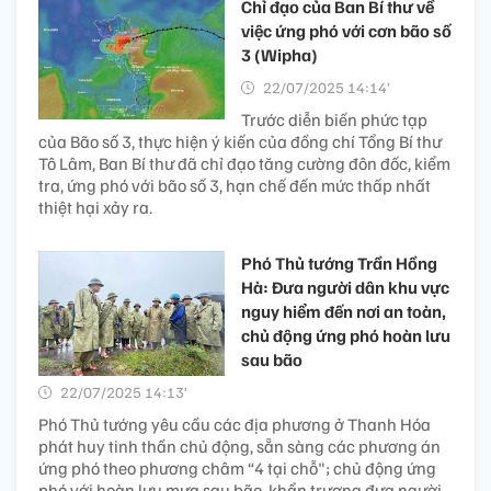
Chỉ đạo của Ban Bí thư về
việc ứng phó với cơn bão số
3 (Wipha)
22/07/2025 14:14’
Trước diễn biến phức tạp
của Bão số 3, thực hiện ý kiến của đồng chí Tổng Bí thư
Tô Lâm, Ban Bí thư đã chỉ đạo tăng cường đôn đốc, kiểm
tra, ứng phó với bão số 3, hạn chế đến mức thấp nhất
thiệt hại xảy ra.
Phó Thủ tướng Trần Hồng
Hà: Đưa người dân khu vực
nguy hiểm đến nơi an toàn,
chủ động ứng phó hoàn lưu
sau bão
22/07/2025 14:13’
Phó Thủ tướng yêu cầu các địa phương ở Thanh Hóa
phát huy tinh thần chủ động, sẵn sàng các phương án
ứng phó theo phương châm “4 tại chỗ"; chủ động ứng
phó với hoàn lưu mưa sau bão, khẩn trương đưa người