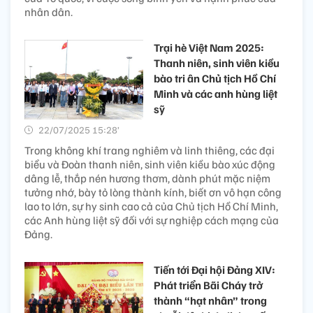
nhân dân.
Trại hè Việt Nam 2025:
Thanh niên, sinh viên kiều
bào tri ân Chủ tịch Hồ Chí
Minh và các anh hùng liệt
sỹ
22/07/2025 15:28’
Trong không khí trang nghiêm và linh thiêng, các đại
biểu và Đoàn thanh niên, sinh viên kiều bào xúc động
dâng lễ, thắp nén hương thơm, dành phút mặc niệm
tưởng nhớ, bày tỏ lòng thành kính, biết ơn vô hạn công
lao to lớn, sự hy sinh cao cả của Chủ tịch Hồ Chí Minh,
các Anh hùng liệt sỹ đối với sự nghiệp cách mạng của
Đảng.
Tiến tới Đại hội Đảng XIV:
Phát triển Bãi Cháy trở
thành “hạt nhân” trong