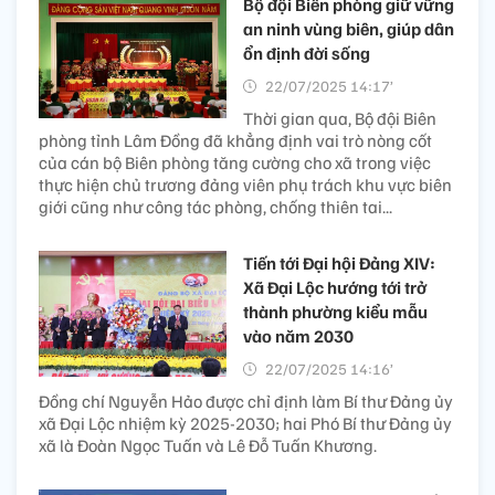
Bộ đội Biên phòng giữ vững
an ninh vùng biên, giúp dân
ổn định đời sống
22/07/2025 14:17’
Thời gian qua, Bộ đội Biên
phòng tỉnh Lâm Đồng đã khẳng định vai trò nòng cốt
của cán bộ Biên phòng tăng cường cho xã trong việc
thực hiện chủ trương đảng viên phụ trách khu vực biên
giới cũng như công tác phòng, chống thiên tai...
Tiến tới Đại hội Đảng XIV:
Xã Đại Lộc hướng tới trở
thành phường kiểu mẫu
vào năm 2030
22/07/2025 14:16’
Đồng chí Nguyễn Hảo được chỉ định làm Bí thư Đảng ủy
xã Đại Lộc nhiệm kỳ 2025-2030; hai Phó Bí thư Đảng ủy
xã là Đoàn Ngọc Tuấn và Lê Đỗ Tuấn Khương.