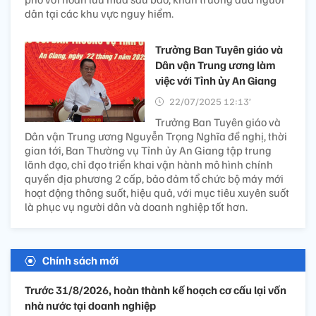
dân tại các khu vực nguy hiểm.
Trưởng Ban Tuyên giáo và
Dân vận Trung ương làm
việc với Tỉnh ủy An Giang​
22/07/2025 12:13’
Trưởng Ban Tuyên giáo và
Dân vận Trung ương Nguyễn Trọng Nghĩa đề nghị, thời
gian tới, Ban Thường vụ Tỉnh ủy An Giang tập trung
lãnh đạo, chỉ đạo triển khai vận hành mô hình chính
quyền địa phương 2 cấp, bảo đảm tổ chức bộ máy mới
hoạt động thông suốt, hiệu quả, với mục tiêu xuyên suốt
là phục vụ người dân và doanh nghiệp tốt hơn.
Chính sách mới
Trước 31/8/2026, hoàn thành kế hoạch cơ cấu lại vốn
nhà nước tại doanh nghiệp