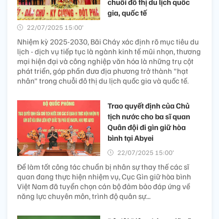
chuỗi đô thị du lịch quốc
gia, quốc tế
22/07/2025 15:00’
Nhiệm kỳ 2025-2030, Bãi Cháy xác định rõ mục tiêu du
lịch - dịch vụ tiếp tục là ngành kinh tế mũi nhọn, thương
mại hiện đại và công nghiệp văn hóa là những trụ cột
phát triển, góp phần đưa địa phương trở thành "hạt
nhân" trong chuỗi đô thị du lịch quốc gia và quốc tế.
Trao quyết định của Chủ
tịch nước cho ba sĩ quan
Quân đội đi gìn giữ hòa
bình tại Abyei
22/07/2025 15:00’
Để làm tốt công tác chuẩn bị nhân sự thay thế các sĩ
quan đang thực hiện nhiệm vụ, Cục Gìn giữ hòa bình
Việt Nam đã tuyển chọn cán bộ đảm bảo đáp ứng về
năng lực chuyên môn, trình độ quân sự...