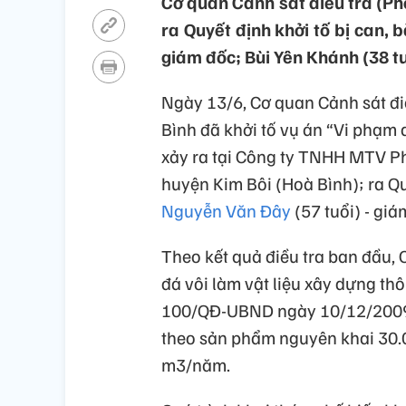
Cơ quan Cảnh sát điều tra (Ph
ra Quyết định khởi tố bị can, 
giám đốc; Bùi Yên Khánh (38 tuổ
Ngày 13/6, Cơ quan Cảnh sát đi
Bình đã khởi tố vụ án “Vi phạm
xảy ra tại Công ty TNHH MTV Phát
huyện Kim Bôi (Hoà Bình); ra Qu
Nguyễn Văn Đây
(57 tuổi) - giá
Theo kết quả điều tra ban đầu,
đá vôi làm vật liệu xây dựng t
100/QĐ-UBND ngày 10/12/2009 
theo sản phẩm nguyên khai 30
m3/năm.