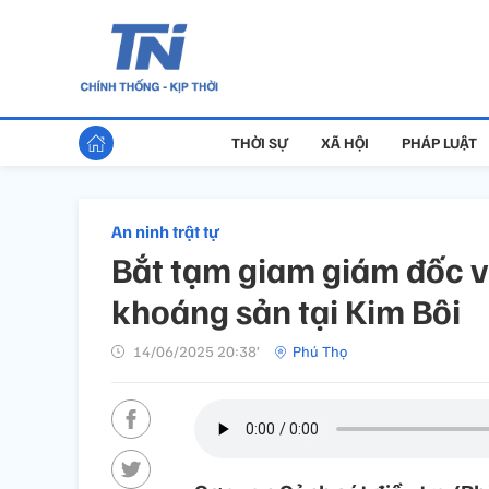
THỜI SỰ
XÃ HỘI
PHÁP LUẬT
An ninh trật tự
Bắt tạm giam giám đốc v
khoáng sản tại Kim Bôi
14/06/2025 20:38’
Phú Thọ