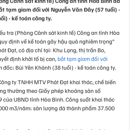
òng Cảnh sát kinh tế) Công an tỉnh Hòa Bình đã
bắt tạm giam đối với Nguyễn Văn Đây (57 tuổi) -
i) - kế toán công ty.
ều tra (Phòng Cảnh sát kinh tế) Công an tỉnh Hòa
 quy định về kế toán gây hậu quả nghiêm trọng”
 Đạt, có địa chỉ tại: Khu Lạng, thị trấn Bo,
yết định khởi tố bị can,
bắt tạm giam đối với
m đốc; Bùi Yên Khánh (38 tuổi) - kế toán công ty.
 Công ty TNHH MTV Phát Đạt khai thác, chế biến
hông thường theo Giấy phép khoáng sản số
của UBND tỉnh Hòa Bình. Công suất khai thác
.000 m3/năm; sản lượng đá thành phẩm 37.500