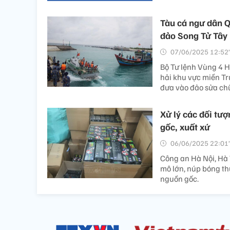
Tàu cá ngư dân Q
đảo Song Tử Tây
07/06/2025 12:52’
Bộ Tư lệnh Vùng 4 H
hải khu vực miền Tr
đưa vào đảo sửa ch
Xử lý các đối tư
gốc, xuất xứ
06/06/2025 22:01’
Công an Hà Nội, Hà 
mô lớn, núp bóng thư
nguồn gốc.