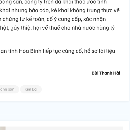
oáng sản, công ty trên đã khai thác ước tính
hai nhưng báo cáo, kê khai không trung thực về
n chứng từ kế toán, cố ý cung cấp, xác nhận
 thật, gây thiệt hại về thuế cho nhà nước hàng tỷ
n tỉnh Hòa Bình tiếp tục củng cố, hồ sơ tài liệu
Bùi Thanh Hải
oáng sản
Kim Bôi