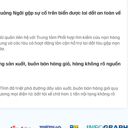
uảng Ngãi gặp sự cố trên biển được lai dắt an toàn về
ải quân liên hệ với Trung tâm Phối hợp tìm kiếm cứu nạn hàng
ung và các tàu cá hoạt động lân cận hỗ trợ lai dắt tàu gặp nạn
ữa.
ợng sản xuất, buôn bán hàng giả, hàng không rõ nguồn
Tĩnh đã triệt phá đường dây sản xuất, buôn bán hàng giả quy
ơng mại điện tử; bắt tài xế chở hơn 1 tấn nội tạng không rõ