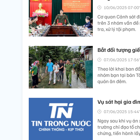
10/06/2025 07:00’
Cơ quan Cảnh sát đi
trên 3 nhóm vấn đề:
tra, xử lý tội phạm.
Bắt đối tượng giế
07/06/2025 17:56’
Theo lời khai ban đ
nhóm bạn tại bản T
quán ăn đêm.
Vụ sát hại gia đì
07/06/2025 15:44’
Ngay sau khi vụ án 
trường chỉ đạo tổ c
chứng, tiến hành lấy