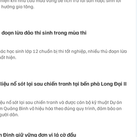
hiện khi nhu cầu mua vàng để tích trữ tài sản hoặc sinh lời
 hướng gia tăng.
 đoạn lừa đảo thí sinh trong mùa thi
ác học sinh lớp 12 chuẩn bị thi tốt nghiệp, nhiều thủ đoạn lừa
ất hiện.
liệu nổ sót lại sau chiến tranh tại bến phà Long Đại II
iệu nổ sót lại sau chiến tranh và được cán bộ kỹ thuật Dự án
m Quảng Bình vô hiệu hóa theo đúng quy trình, đảm bảo an
gười dân.
 Định giữ vững đơn vị lá cờ đầu