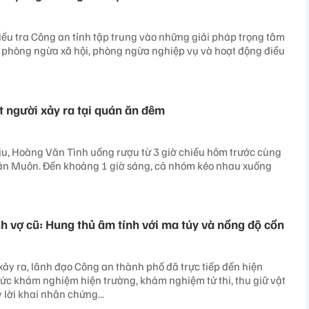
ều tra Công an tỉnh tập trung vào những giải pháp trọng tâm
 phòng ngừa xã hội, phòng ngừa nghiệp vụ và hoạt động điều
t người xảy ra tại quán ăn đêm
ầu, Hoàng Văn Tình uống rượu từ 3 giờ chiều hôm trước cùng
ân Muôn. Đến khoảng 1 giờ sáng, cả nhóm kéo nhau xuống
nh vợ cũ: Hung thủ âm tính với ma túy và nồng độ cồn
xảy ra, lãnh đạo Công an thành phố đã trực tiếp đến hiện
hức khám nghiệm hiện trường, khám nghiệm tử thi, thu giữ vật
 lời khai nhân chứng...