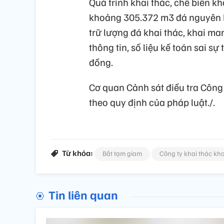
Quá trình khai thác, chế biến kh
khoảng 305.372 m3 đá nguyên k
trữ lượng đá khai thác, khai ma
thông tin, số liệu kế toán sai sự
đồng.
Cơ quan Cảnh sát điều tra Công a
theo quy định của pháp luật./.
Từ khóa:
Bắt tạm giam
Công ty khai thác kh
Tin liên quan