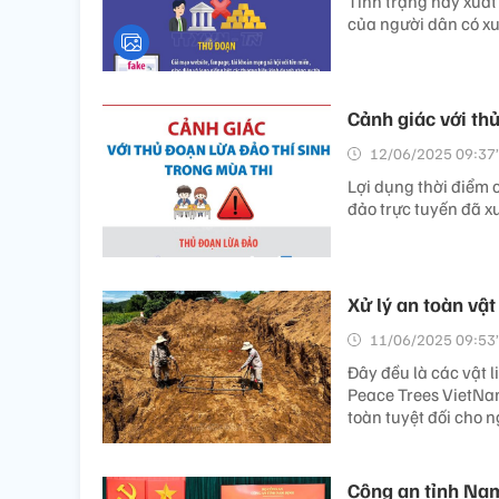
Tình trạng này xuất 
của người dân có xu
Cảnh giác với thủ
12/06/2025 09:37’
Lợi dụng thời điểm c
đảo trực tuyến đã xu
Xử lý an toàn vật 
11/06/2025 09:53’
Đây đều là các vật l
Peace Trees VietNa
toàn tuyệt đối cho n
Công an tỉnh Nam