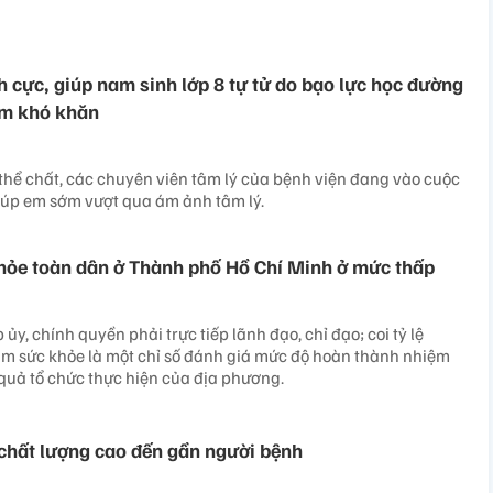
ích cực, giúp nam sinh lớp 8 tự tử do bạo lực học đường
ểm khó khăn
ề thể chất, các chuyên viên tâm lý của bệnh viện đang vào cuộc
 giúp em sớm vượt qua ám ảnh tâm lý.
hỏe toàn dân ở Thành phố Hồ Chí Minh ở mức thấp​
y, chính quyền phải trực tiếp lãnh đạo, chỉ đạo; coi tỷ lệ
m sức khỏe là một chỉ số đánh giá mức độ hoàn thành nhiệm
 quả tổ chức thực hiện của địa phương.
 chất lượng cao đến gần người bệnh