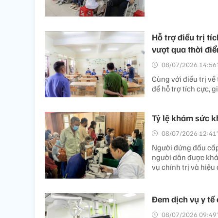
Hỗ trợ điều trị t
vượt qua thời đi
08/07/2026 14:56’
Cùng với điều trị v
để hỗ trợ tích cực,
Tỷ lệ khám sức k
08/07/2026 12:41’
Người đứng đầu cấp ủ
người dân được khá
vụ chính trị và hiệu
Đem dịch vụ y tế
08/07/2026 09:49’