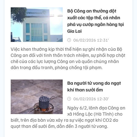
Bộ Công an thưởng đột
xuất các tập thể, cá nhân
phá vụ cướp ngân hàng tại
Gia Lai
06/02/2026 12:31’
Việc khen thưởng kịp thời thể hiện sự ghi nhận của Bộ
Công an đối với tinh thần trách nhiệm, sự phối hợp chặt
chẽ của các lực lượng Công an và quần chúng nhân
dân trong đấu tranh, phòng chống tội phạm.
Ba người tử vong do ngạt
khí than sưởi ấm
06/02/2026 12:30’
Ngày 6/2, lãnh đạo Công an
xã Hồng Lộc (Hà Tĩnh) cho
biết, trên địa bàn vừa xảy ra sự việc ngạt khí CO2 do
quạt than để sưởi ấm, dẫn đến 3 người tử vong.