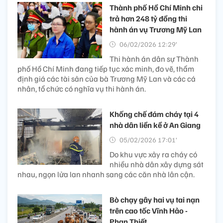
Thành phố Hồ Chí Minh chi
trả hơn 248 tỷ đồng thi
hành án vụ Trương Mỹ Lan
06/02/2026 12:29’
Thi hành án dân sự Thành
phố Hồ Chí Minh đang tiếp tục xác minh, đo vẽ, thẩm
định giá các tài sản của bà Trương Mỹ Lan và các cá
nhân, tổ chức có nghĩa vụ thi hành án.
Khống chế đám cháy tại 4
nhà dân liền kề ở An Giang
05/02/2026 17:01’
Do khu vực xảy ra cháy có
nhiều nhà dân xây dựng sát
nhau, ngọn lửa lan nhanh sang các căn nhà lân cận.
Bò chạy gây hai vụ tai nạn
trên cao tốc Vĩnh Hảo -
Phan Thiết