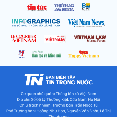
Cơ quan chủ quản: Thông tấn xã Việt Nam
Địa chỉ: Số 05 Lý Thường Kiệt, Cửa Nam, Hà Nội
Chịu trách nhiệm: Trưởng ban Trần Ngọc Tú
Phó Trưởng ban: Hoàng Như Hoa, Nguyễn Văn Nhật, Lê Thị
Thu Hương