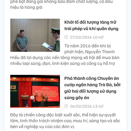
phê bột đóng gói không bảo đảm chất lượng, có dấu
hiệu là hàng giả
Khởi tố đối tượng tàng trữ
trái phép vũ khí quân dụng
07/02/2026 10:40’
Từ năm 2016 đến khi bị
phát hiện, Nguyễn Thanh
Hiếu đã lợi dụng các nền tảng mạng xã hội để mua bán
nhiều loại súng, đạn, linh kiện súng và công cụ hỗ trợ
Phá thành công Chuyên án
cướp ngân hàng Trà Bá, bắt
giữ hai đối tượng sử dụng
súng gây án
06/02/2026 13:42’
Đây là chiến công đặc biệt xuất sắc, thể hiện sự quyết
tâm, tinh thần trách nhiệm cao, mưu trí, sáng tạo và sắc
bén về nghiệp vụ của các đơn vị.