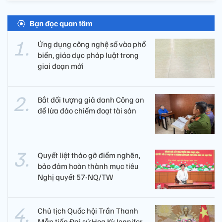
Bạn đọc quan tâm
Ứng dụng công nghệ số vào phổ
biến, giáo dục pháp luật trong
giai đoạn mới
Bắt đối tượng giả danh Công an
để lừa đảo chiếm đoạt tài sản
Quyết liệt tháo gỡ điểm nghẽn,
bảo đảm hoàn thành mục tiêu
Nghị quyết 57-NQ/TW
Chủ tịch Quốc hội Trần Thanh
Mẫn tiếp Đại sứ Hoa Kỳ Jennifer