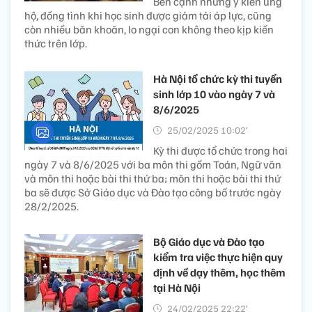
Bên cạnh những ý kiến ủng
hộ, đồng tình khi học sinh được giảm tải áp lực, cũng
còn nhiều băn khoăn, lo ngại con không theo kịp kiến
thức trên lớp.
Hà Nội tổ chức kỳ thi tuyển
sinh lớp 10 vào ngày 7 và
8/6/2025
25/02/2025 10:02’
Kỳ thi được tổ chức trong hai
ngày 7 và 8/6/2025 với ba môn thi gồm Toán, Ngữ văn
và môn thi hoặc bài thi thứ ba; môn thi hoặc bài thi thứ
ba sẽ được Sở Giáo dục và Đào tạo công bố trước ngày
28/2/2025.
Bộ Giáo dục và Đào tạo
kiểm tra việc thực hiện quy
định về dạy thêm, học thêm
tại Hà Nội
24/02/2025 22:22’