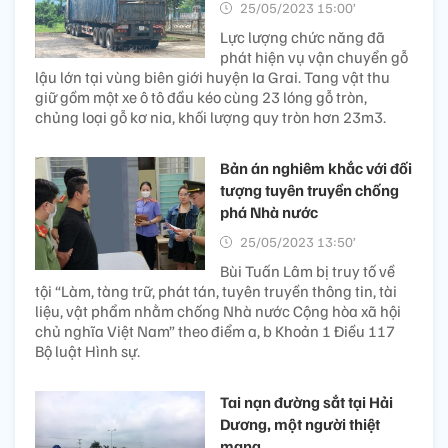
25/05/2023 15:00’
Lực lượng chức năng đã
phát hiện vụ vận chuyển gỗ
lậu lớn tại vùng biên giới huyện Ia Grai. Tang vật thu
giữ gồm một xe ô tô đầu kéo cùng 23 lóng gỗ tròn,
chủng loại gỗ kơ nia, khối lượng quy tròn hơn 23m3.
Bản án nghiêm khắc với đối
tượng tuyên truyền chống
phá Nhà nước
25/05/2023 13:50’
Bùi Tuấn Lâm bị truy tố về
tội “Làm, tàng trữ, phát tán, tuyên truyền thông tin, tài
liệu, vật phẩm nhằm chống Nhà nước Cộng hòa xã hội
chủ nghĩa Việt Nam” theo điểm a, b Khoản 1 Điều 117
Bộ luật Hình sự.
Tai nạn đường sắt tại Hải
Dương, một người thiệt
mạng