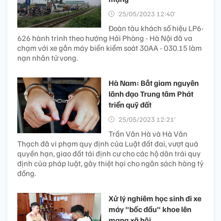
25/05/2023 12:40’
Đoàn tàu khách số hiệu LP6-
626 hành trình theo hướng Hải Phòng - Hà Nội đã va
chạm với xe gắn máy biển kiểm soát 30AA - 030.15 làm
nạn nhân tử vong.
Hà Nam: Bắt giam nguyên
lãnh đạo Trung tâm Phát
triển quỹ đất
25/05/2023 12:21’
Trần Văn Hà và Hà Văn
Thạch đã vi phạm quy định của Luật đất đai, vượt quá
quyền hạn, giao đất tái định cư cho các hộ dân trái quy
định của pháp luật, gây thiệt hại cho ngân sách hàng tỷ
đồng.
Xử lý nghiêm học sinh đi xe
máy "bốc đầu" khoe lên
mạng xã hội