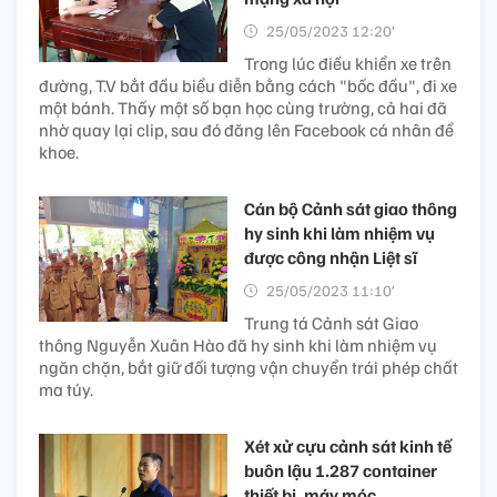
25/05/2023 12:20’
Trong lúc điều khiển xe trên
đường, T.V bắt đầu biểu diễn bằng cách "bốc đầu", đi xe
một bánh. Thấy một số bạn học cùng trường, cả hai đã
nhờ quay lại clip, sau đó đăng lên Facebook cá nhân để
khoe.
Cán bộ Cảnh sát giao thông
hy sinh khi làm nhiệm vụ
được công nhận Liệt sĩ
25/05/2023 11:10’
Trung tá Cảnh sát Giao
thông Nguyễn Xuân Hào đã hy sinh khi làm nhiệm vụ
ngăn chặn, bắt giữ đối tượng vận chuyển trái phép chất
ma túy.
Xét xử cựu cảnh sát kinh tế
buôn lậu 1.287 container
thiết bị, máy móc