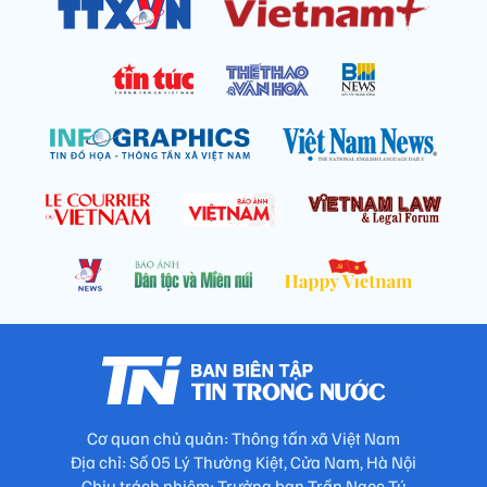
Cơ quan chủ quản: Thông tấn xã Việt Nam
Địa chỉ: Số 05 Lý Thường Kiệt, Cửa Nam, Hà Nội
Chịu trách nhiệm: Trưởng ban Trần Ngọc Tú