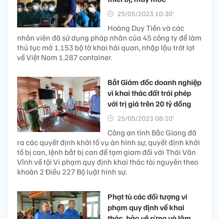
25/05/2023 10:30’
Hoàng Duy Tiến và các
nhân viên đã sử dụng pháp nhân của 45 công ty để làm
thủ tục mở 1.153 bộ tờ khai hải quan, nhập lậu trót lọt
về Việt Nam 1.287 container.
Bắt Giám đốc doanh nghiệp
vì khai thác đất trái phép
với trị giá trên 20 tỷ đồng
25/05/2023 08:20’
Công an tỉnh Bắc Giang đã
ra các quyết định khởi tố vụ án hình sự, quyết định khởi
tố bị can, lệnh bắt bị can để tạm giam đối với Thái Văn
Vĩnh về tội Vi phạm quy định khai thác tài nguyên theo
khoản 2 Điều 227 Bộ luật hình sự.
Phạt tù các đối tượng vi
phạm quy định về khai
thác, bảo vệ rừng và lâm