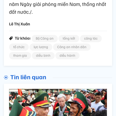
năm Ngày giải phóng miền Nam, thống nhất
đất nước./.
Lê Thị Xuân
Từ khóa:
Bộ Công an
tổng kết
công tác
tổ chức
lực lượng
Công an nhân dân
tham gia
diễu binh
diễu hành
Tin liên quan