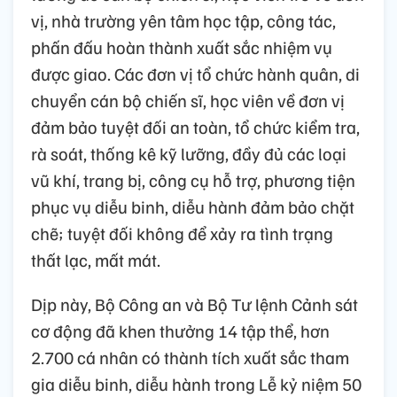
vị, nhà trường yên tâm học tập, công tác,
phấn đấu hoàn thành xuất sắc nhiệm vụ
được giao. Các đơn vị tổ chức hành quân, di
chuyển cán bộ chiến sĩ, học viên về đơn vị
đảm bảo tuyệt đối an toàn, tổ chức kiểm tra,
rà soát, thống kê kỹ lưỡng, đầy đủ các loại
vũ khí, trang bị, công cụ hỗ trợ, phương tiện
phục vụ diễu binh, diễu hành đảm bảo chặt
chẽ; tuyệt đối không để xảy ra tình trạng
thất lạc, mất mát.
Dịp này, Bộ Công an và Bộ Tư lệnh Cảnh sát
cơ động đã khen thưởng 14 tập thể, hơn
2.700 cá nhân có thành tích xuất sắc tham
gia diễu binh, diễu hành trong Lễ kỷ niệm 50