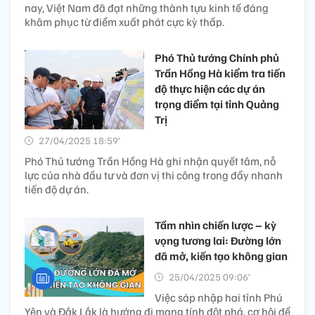
nay, Việt Nam đã đạt những thành tựu kinh tế đáng
khâm phục từ điểm xuất phát cực kỳ thấp.
Phó Thủ tướng Chính phủ
Trần Hồng Hà kiểm tra tiến
độ thực hiện các dự án
trọng điểm tại tỉnh Quảng
Trị
27/04/2025 18:59’
Phó Thủ tướng Trần Hồng Hà ghi nhận quyết tâm, nỗ
lực của nhà đầu tư và đơn vị thi công trong đẩy nhanh
tiến độ dự án.
Tầm nhìn chiến lược – kỳ
vọng tương lai: Đường lớn
đã mở, kiến tạo không gian
25/04/2025 09:06’
Việc sáp nhập hai tỉnh Phú
Yên và Đắk Lắk là hướng đi mang tính đột phá, cơ hội để