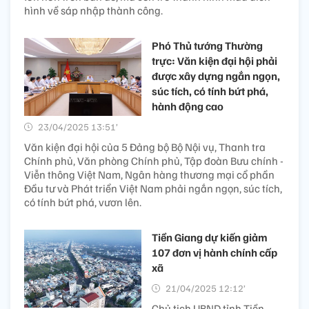
hình về sáp nhập thành công.
Phó Thủ tướng Thường
trực: Văn kiện đại hội phải
được xây dựng ngắn ngọn,
súc tích, có tính bứt phá,
hành động cao
23/04/2025 13:51’
Văn kiện đại hội của 5 Đảng bộ Bộ Nội vụ, Thanh tra
Chính phủ, Văn phòng Chính phủ, Tập đoàn Bưu chính -
Viễn thông Việt Nam, Ngân hàng thương mại cổ phần
Đầu tư và Phát triển Việt Nam phải ngắn ngọn, súc tích,
có tính bứt phá, vươn lên.
Tiền Giang dự kiến giảm
107 đơn vị hành chính cấp
xã
21/04/2025 12:12’
Chủ tịch UBND tỉnh Tiền