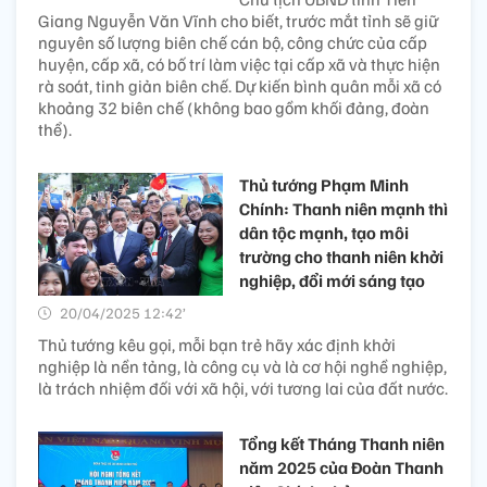
Giang Nguyễn Văn Vĩnh cho biết, trước mắt tỉnh sẽ giữ
nguyên số lượng biên chế cán bộ, công chức của cấp
huyện, cấp xã, có bố trí làm việc tại cấp xã và thực hiện
rà soát, tinh giản biên chế. Dự kiến bình quân mỗi xã có
khoảng 32 biên chế (không bao gồm khối đảng, đoàn
thể).
Thủ tướng Phạm Minh
Chính: Thanh niên mạnh thì
dân tộc mạnh, tạo môi
trường cho thanh niên khởi
nghiệp, đổi mới sáng tạo
20/04/2025 12:42’
Thủ tướng kêu gọi, mỗi bạn trẻ hãy xác định khởi
nghiệp là nền tảng, là công cụ và là cơ hội nghề nghiệp,
là trách nhiệm đối với xã hội, với tương lai của đất nước.
Tổng kết Tháng Thanh niên
năm 2025 của Đoàn Thanh