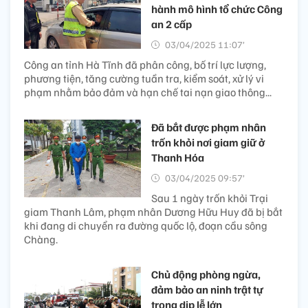
hành mô hình tổ chức Công
an 2 cấp
03/04/2025 11:07’
Công an tỉnh Hà Tĩnh đã phân công, bố trí lực lượng,
phương tiện, tăng cường tuần tra, kiểm soát, xử lý vi
phạm nhằm bảo đảm và hạn chế tai nạn giao thông...
Đã bắt được phạm nhân
trốn khỏi nơi giam giữ ở
Thanh Hóa
03/04/2025 09:57’
Sau 1 ngày trốn khỏi Trại
giam Thanh Lâm, phạm nhân Dương Hữu Huy đã bị bắt
khi đang di chuyển ra đường quốc lộ, đoạn cầu sông
Chàng.
Chủ động phòng ngừa,
đảm bảo an ninh trật tự
trong dịp lễ lớn