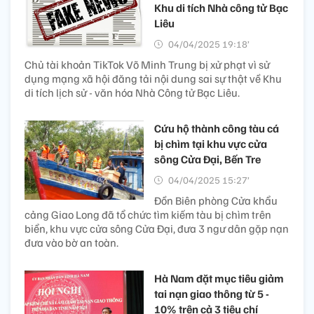
Khu di tích Nhà công tử Bạc
Liêu
04/04/2025 19:18’
Chủ tài khoản TikTok Võ Minh Trung bị xử phạt vì sử
dụng mạng xã hội đăng tải nội dung sai sự thật về Khu
di tích lịch sử - văn hóa Nhà Công tử Bạc Liêu.
Cứu hộ thành công tàu cá
bị chìm tại khu vực cửa
sông Cửa Đại, Bến Tre
04/04/2025 15:27’
Đồn Biên phòng Cửa khẩu
cảng Giao Long đã tổ chức tìm kiếm tàu bị chìm trên
biển, khu vực cửa sông Cửa Đại, đưa 3 ngư dân gặp nạn
đưa vào bờ an toàn.
Hà Nam đặt mục tiêu giảm
tai nạn giao thông từ 5 -
10% trên cả 3 tiêu chí