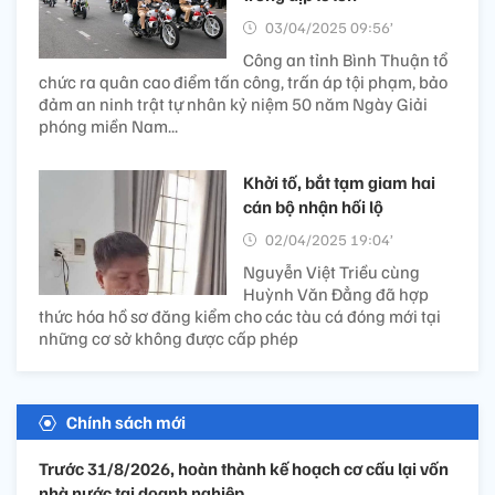
03/04/2025 09:56’
Công an tỉnh Bình Thuận tổ
chức ra quân cao điểm tấn công, trấn áp tội phạm, bảo
đảm an ninh trật tự nhân kỷ niệm 50 năm Ngày Giải
phóng miền Nam...
Khởi tố, bắt tạm giam hai
cán bộ nhận hối lộ
02/04/2025 19:04’
Nguyễn Việt Triều cùng
Huỳnh Văn Đẳng đã hợp
thức hóa hồ sơ đăng kiểm cho các tàu cá đóng mới tại
những cơ sở không được cấp phép
Chính sách mới
Trước 31/8/2026, hoàn thành kế hoạch cơ cấu lại vốn
nhà nước tại doanh nghiệp