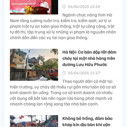
04/04/2025 15:26’
Ngành chức năng tỉnh Hà
Nam tăng cường tuần tra, kiểm tra, kiểm soát, xử lý vi
phạm trật tự an toàn giao thông, trật tự công cộng, trật
tự đô thị, tập trung xử lý những vi phạm là nguyên nhân
chính dẫn đến các vụ tai nạn giao thông.
Hà Nội: Cơ bản dập tắt đám
cháy tại một nhà hàng trên
đường Lưu Hữu Phước
03/04/2025 21:27’
Theo người dân có mặt tại
hiện trường, vụ cháy đã thiêu rụi gần như toàn bộ cơ sở
kinh doanh ăn uống. Trong cơ sở kinh doanh có nhiều
vật dụng dễ bắt lửa nên ngọn lửa bùng phát mạnh và
nhanh chóng lan rộng sang tòa nhà bên cạnh.
Không bỏ trống, đảm bảo
khép kín địa bàn khi vận