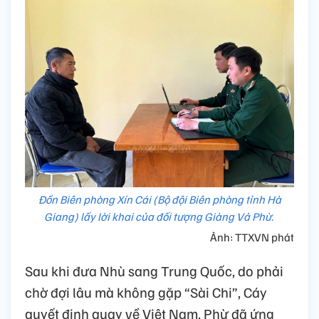
Đồn Biên phòng Xín Cái (Bộ đội Biên phòng tỉnh Hà
Giang) lấy lời khai của đối tượng Giàng Vả Phừ.
Ảnh: TTXVN phát
Sau khi đưa Nhù sang Trung Quốc, do phải
chờ đợi lâu mà không gặp “Sài Chi”, Cáy
quyết định quay về Việt Nam. Phừ đã ứng