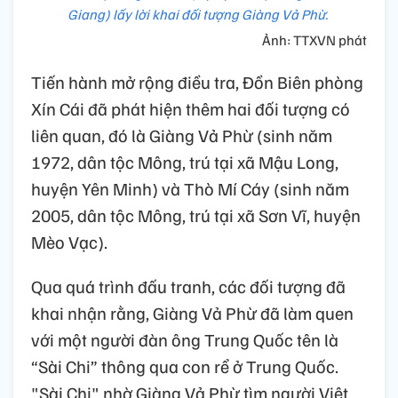
Giang) lấy lời khai đối tượng Giàng Vả Phừ.
Ảnh: TTXVN phát
Tiến hành mở rộng điều tra, Đồn Biên phòng
Xín Cái đã phát hiện thêm hai đối tượng có
liên quan, đó là Giàng Vả Phừ (sinh năm
1972, dân tộc Mông, trú tại xã Mậu Long,
huyện Yên Minh) và Thò Mí Cáy (sinh năm
2005, dân tộc Mông, trú tại xã Sơn Vĩ, huyện
Mèo Vạc).
Qua quá trình đấu tranh, các đối tượng đã
khai nhận rằng, Giàng Vả Phừ đã làm quen
với một người đàn ông Trung Quốc tên là
“Sài Chi” thông qua con rể ở Trung Quốc.
"Sài Chi" nhờ Giàng Vả Phừ tìm người Việt