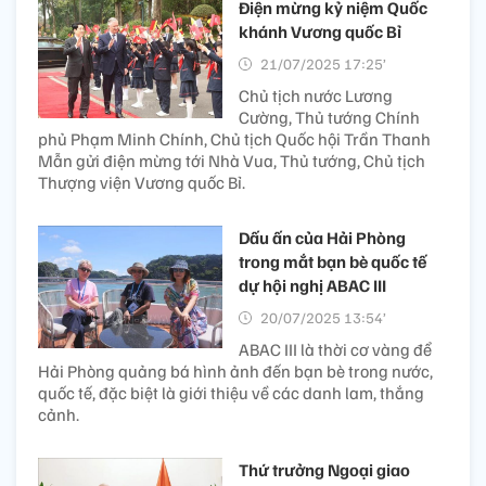
Điện mừng kỷ niệm Quốc
khánh Vương quốc Bỉ
21/07/2025 17:25’
Chủ tịch nước Lương
Cường, Thủ tướng Chính
phủ Phạm Minh Chính, Chủ tịch Quốc hội Trần Thanh
Mẫn gửi điện mừng tới Nhà Vua, Thủ tướng, Chủ tịch
Thượng viện Vương quốc Bỉ.
Dấu ấn của Hải Phòng
trong mắt bạn bè quốc tế
dự hội nghị ABAC III
20/07/2025 13:54’
ABAC III là thời cơ vàng để
Hải Phòng quảng bá hình ảnh đến bạn bè trong nước,
quốc tế, đặc biệt là giới thiệu về các danh lam, thắng
cảnh.
Thứ trưởng Ngoại giao