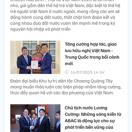
nhủ, gửi gắm đến thế hệ trẻ Việt Nam, đặc biệt là thế hệ
trẻ người Việt Nam ở nước ngoài, mong rằng các em sẽ
đồng hành cùng đất nước, thắt chặt tình đoàn kết và
cùng nhau đưa đất nước vươn lên mạnh mẽ trong kỷ
nguyên hội nhập và phát triển
Tăng cường hợp tác, giao
lưu hữu nghị Việt Nam -
Trung Quốc trong bối cảnh
mới
16/07/2025 14:34’
Đoàn đại biểu Khu tự trị dân tộc Choang Quảng Tây
mong muốn thảo luận các biện pháp nhằm tăng cường,
thúc đẩy quan hệ với các địa phương của Việt Nam.
Chủ tịch nước Lương
Cường: Những sáng kiến từ
ABAC là động lực cho sự
phát triển bền vững của