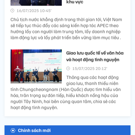
khu vực
16/07/2025 10:45’
Chủ tịch nước khẳng định trong thời gian tới, Việt Nam
sẽ tiếp tục thúc đẩy các sáng kiến hợp tác APEC theo
hướng lấy con người làm trung tâm, lấy doanh nghiệp
làm động lực và lấy phát triển bền vững làm mục tiêu .
Giao lưu quốc tế về văn hóa
và hoạt động tình nguyện
15/07/2025 20:12’
Thông qua các hoạt động
giao lưu, thanh thiếu niên
tỉnh Chungcheongnam (Hàn Quốc) được tìm hiểu văn
hóa, trân trọng sự đón tiếp, hiếu khách nồng hậu của
người Tây Ninh, hai bên cùng quan tâm, chia sẻ các
hoạt động tình nguyện.
Chính sách mới