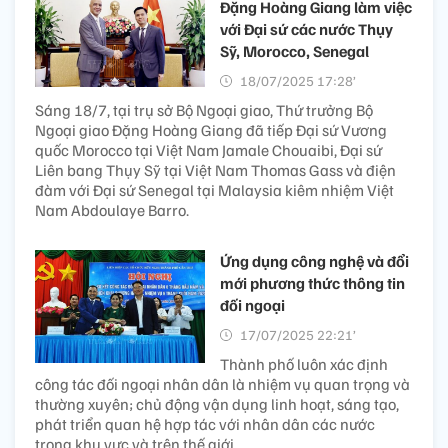
Đặng Hoàng Giang làm việc
với Đại sứ các nước Thụy
Sỹ, Morocco, Senegal
18/07/2025 17:28’
Sáng 18/7, tại trụ sở Bộ Ngoại giao, Thứ trưởng Bộ
Ngoại giao Đặng Hoàng Giang đã tiếp Đại sứ Vương
quốc Morocco tại Việt Nam Jamale Chouaibi, Đại sứ
Liên bang Thụy Sỹ tại Việt Nam Thomas Gass và điện
đàm với Đại sứ Senegal tại Malaysia kiêm nhiệm Việt
Nam Abdoulaye Barro.
Ứng dụng công nghệ và đổi
mới phương thức thông tin
đối ngoại
17/07/2025 22:21’
Thành phố luôn xác định
công tác đối ngoại nhân dân là nhiệm vụ quan trọng và
thường xuyên; chủ động vận dụng linh hoạt, sáng tạo,
phát triển quan hệ hợp tác với nhân dân các nước
trong khu vực và trên thế giới.