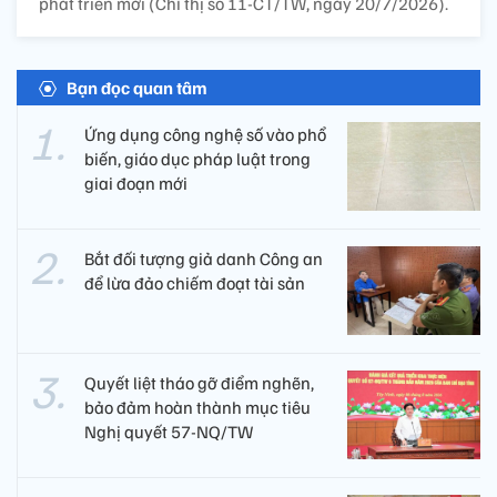
phát triển mới (Chỉ thị số 11-CT/TW, ngày 20/7/2026).
Bạn đọc quan tâm
Ứng dụng công nghệ số vào phổ
biến, giáo dục pháp luật trong
giai đoạn mới
Bắt đối tượng giả danh Công an
để lừa đảo chiếm đoạt tài sản
Quyết liệt tháo gỡ điểm nghẽn,
bảo đảm hoàn thành mục tiêu
Nghị quyết 57-NQ/TW