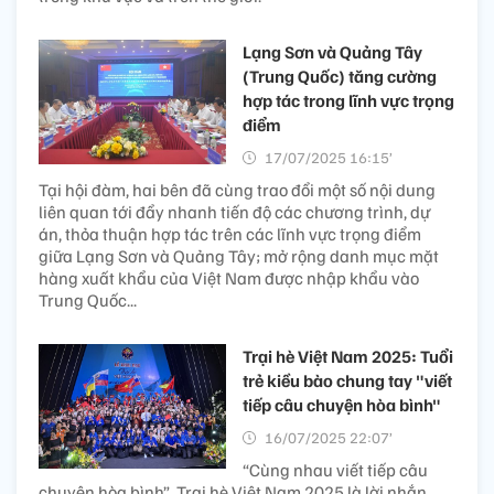
Lạng Sơn và Quảng Tây
(Trung Quốc) tăng cường
hợp tác trong lĩnh vực trọng
điểm
17/07/2025 16:15’
Tại hội đàm, hai bên đã cùng trao đổi một số nội dung
liên quan tới đẩy nhanh tiến độ các chương trình, dự
án, thỏa thuận hợp tác trên các lĩnh vực trọng điểm
giữa Lạng Sơn và Quảng Tây; mở rộng danh mục mặt
hàng xuất khẩu của Việt Nam được nhập khẩu vào
Trung Quốc...
Trại hè Việt Nam 2025: Tuổi
trẻ kiều bào chung tay "viết
tiếp câu chuyện hòa bình"
16/07/2025 22:07’
“Cùng nhau viết tiếp câu
chuyện hòa bình”, Trại hè Việt Nam 2025 là lời nhắn