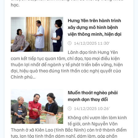
học.
Hưng Yên trên hành trình
xây dựng mô hình bệnh
viện thông minh, hiện đại
14/12/2025 11:30’
Lãnh đạo tỉnh Hưng Yên
cam kết tiếp tục quan tâm, chỉ đạo, tạo mọi điều kiện
thuận lợi nhất để ngành y tế phát triển bền vững, hiện
đại, hiệu quả theo đúng tinh thần các nghị quyết của
Chính phủ...
Muốn thoát nghèo phải
mạnh dạn thay đổi
14/12/2025 10:26’
Không chỉ vươn lên làm kinh
tế giỏi, anh Nguyễn Văn
Thanh ở xã Kiên Lao (tỉnh Bắc Ninh) còn trở thành điểm
tựa, lan tỏa tinh thần dám nghĩ, dám làm, góp phần