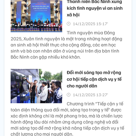
Thanh niên Bắc Ninh xung
kích tình nguyện vì an sinh
xã hội
14/12/2025 15:17’
Tình nguyện mùa Đông
2025, Xuân tình nguyện là một trong những hoạt động
an sinh xã hội thiết thực cho cộng đồng, các em học
sinh và bà con nhân dân ở vùng núi trên địa bàn tỉnh
Bắc Ninh còn gặp nhiều khó khăn.
Đổi mới sáng tạo mở rộng
cơ hội tiếp cận dịch vụ y tế
cho người dân
14/12/2025 13:27’
Chương trình “Tiếp cận y tế
toàn diện thông qua đổi mới, sáng tạo trong y tế” được
xác định không chỉ là một phong trào, mà là chiến lược
hành động lâu dài nhằm ứng dụng công nghệ và đổi
mới sáng tạo để mở rộng khả năng tiếp cận dịch vụ y tế
chất lượng cho mọi người dân.