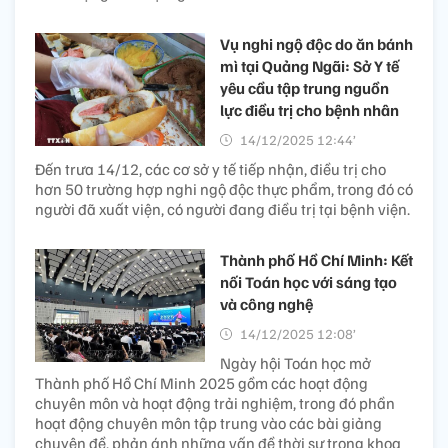
Vụ nghi ngộ độc do ăn bánh
mì tại Quảng Ngãi: Sở Y tế
yêu cầu tập trung nguồn
lực điều trị cho bệnh nhân ​
14/12/2025 12:44’
Đến trưa 14/12, các cơ sở y tế tiếp nhận, điều trị cho
hơn 50 trường hợp nghi ngộ độc thực phẩm, trong đó có
người đã xuất viện, có người đang điều trị tại bệnh viện.
Thành phố Hồ Chí Minh: Kết
nối Toán học với sáng tạo
và công nghệ​
14/12/2025 12:08’
Ngày hội Toán học mở
Thành phố Hồ Chí Minh 2025 gồm các hoạt động
chuyên môn và hoạt động trải nghiệm, trong đó phần
hoạt động chuyên môn tập trung vào các bài giảng
chuyên đề, phản ánh những vấn đề thời sự trong khoa