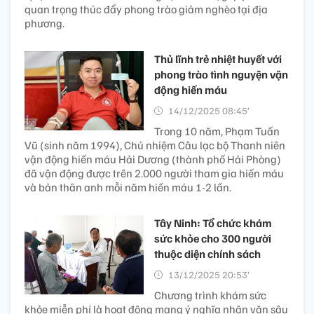
quan trọng thúc đẩy phong trào giảm nghèo tại địa
phương.
Thủ lĩnh trẻ nhiệt huyết với
phong trào tình nguyện vận
động hiến máu
14/12/2025 08:45’
Trong 10 năm, Phạm Tuấn
Vũ (sinh năm 1994), Chủ nhiệm Câu lạc bộ Thanh niên
vận động hiến máu Hải Dương (thành phố Hải Phòng)
đã vận động được trên 2.000 người tham gia hiến máu
và bản thân anh mỗi năm hiến máu 1-2 lần.
Tây Ninh: Tổ chức khám
sức khỏe cho 300 người
thuộc diện chính sách
13/12/2025 20:53’
Chương trình khám sức
khỏe miễn phí là hoạt động mang ý nghĩa nhân văn sâu