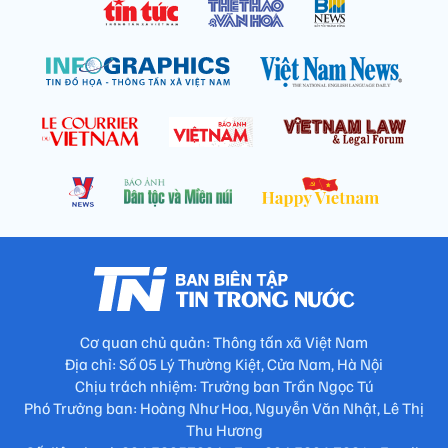
Cơ quan chủ quản: Thông tấn xã Việt Nam
Địa chỉ: Số 05 Lý Thường Kiệt, Cửa Nam, Hà Nội
Chịu trách nhiệm: Trưởng ban Trần Ngọc Tú
Phó Trưởng ban: Hoàng Như Hoa, Nguyễn Văn Nhật, Lê Thị
Thu Hương