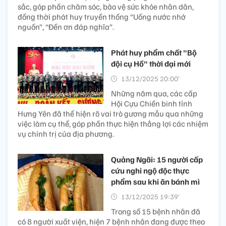
sắc, góp phần chăm sóc, bảo vệ sức khỏe nhân dân,
đồng thời phát huy truyền thống “Uống nước nhớ
nguồn”, “Đền ơn đáp nghĩa”.
Phát huy phẩm chất "Bộ
đội cụ Hồ" thời đại mới
13/12/2025 20:00’
Những năm qua, các cấp
Hội Cựu Chiến binh tỉnh
Hưng Yên đã thể hiện rõ vai trò gương mẫu qua những
việc làm cụ thể, góp phần thực hiện thắng lợi các nhiệm
vụ chính trị của địa phương.
Quảng Ngãi: 15 người cấp
cứu nghi ngộ độc thực
phẩm sau khi ăn bánh mì
13/12/2025 19:39’
Trong số 15 bệnh nhân đã
có 8 người xuất viện, hiện 7 bệnh nhân đang được theo