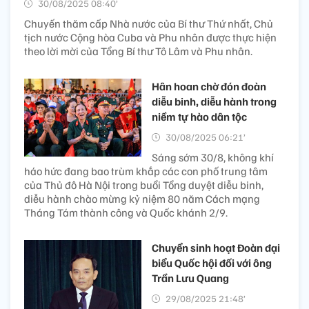
30/08/2025 08:40’
Chuyến thăm cấp Nhà nước của Bí thư Thứ nhất, Chủ
tịch nước Cộng hòa Cuba và Phu nhân được thực hiện
theo lời mời của Tổng Bí thư Tô Lâm và Phu nhân.
Hân hoan chờ đón đoàn
diễu binh, diễu hành trong
niềm tự hào dân tộc
30/08/2025 06:21’
Sáng sớm 30/8, không khí
háo hức đang bao trùm khắp các con phố trung tâm
của Thủ đô Hà Nội trong buổi Tổng duyệt diễu binh,
diễu hành chào mừng kỷ niệm 80 năm Cách mạng
Tháng Tám thành công và Quốc khánh 2/9.
Chuyển sinh hoạt Đoàn đại
biểu Quốc hội đối với ông
Trần Lưu Quang
29/08/2025 21:48’