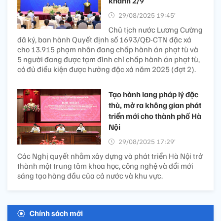
khánh 2/9
29/08/2025 19:45’
Chủ tịch nước Lương Cường
đã ký, ban hành Quyết định số 1693/QĐ-CTN đặc xá
cho 13.915 phạm nhân đang chấp hành án phạt tù và
5 người đang được tạm đình chỉ chấp hành án phạt tù,
có đủ điều kiện được hưởng đặc xá năm 2025 (đợt 2).
Tạo hành lang pháp lý đặc
thù, mở ra không gian phát
triển mới cho thành phố Hà
Nội
29/08/2025 17:29’
Các Nghị quyết nhằm xây dựng và phát triển Hà Nội trở
thành một trung tâm khoa học, công nghệ và đổi mới
sáng tạo hàng đầu của cả nước và khu vực.
Chính sách mới