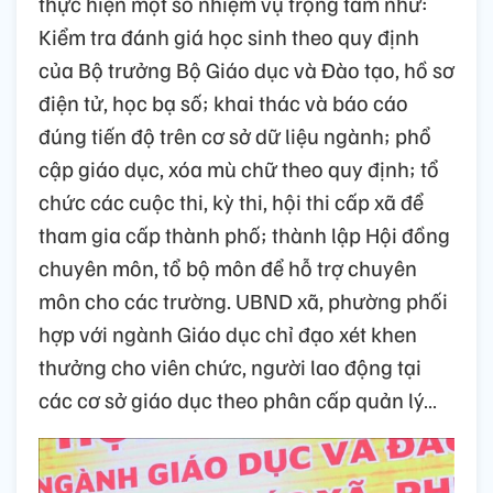
thực hiện một số nhiệm vụ trọng tâm như:
Kiểm tra đánh giá học sinh theo quy định
của Bộ trưởng Bộ Giáo dục và Đào tạo, hồ sơ
điện tử, học bạ số; khai thác và báo cáo
đúng tiến độ trên cơ sở dữ liệu ngành; phổ
cập giáo dục, xóa mù chữ theo quy định; tổ
chức các cuộc thi, kỳ thi, hội thi cấp xã để
tham gia cấp thành phố; thành lập Hội đồng
chuyên môn, tổ bộ môn để hỗ trợ chuyên
môn cho các trường. UBND xã, phường phối
hợp với ngành Giáo dục chỉ đạo xét khen
thưởng cho viên chức, người lao động tại
các cơ sở giáo dục theo phân cấp quản lý…