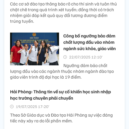
Các cơ sở đào tạo thông báo rõ cho thí sinh và tuân thủ
chặt chẽ trong quá trình xét tuyển; đồng thời có trách
nhiệm giải đáp kết quả quy đổi tương đương điểm
trúng tuyển.
Công bố ngưỡng bảo đảm
chất lượng đầu vào nhóm
ngành sức khỏe, giáo viên
22/07/2025 12:10’
Ngưỡng đảm bảo chất
lượng đầu vào các ngành thuộc nhóm ngành đào tạo
giáo viên trình độ đại học là 19 điểm.
Hải Phòng: Thông tin về sự cố khiến học sinh nhập
học trường chuyên phải chuyển
19/07/2025 17:20’
Theo Sở Giáo dục và Đào tạo Hải Phòng sự việc đáng
tiếc này xảy ra do lỗi phần mềm.