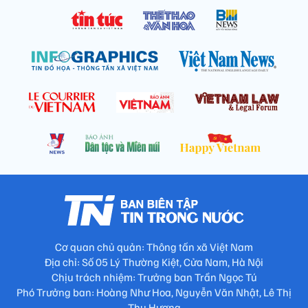
Cơ quan chủ quản: Thông tấn xã Việt Nam
Địa chỉ: Số 05 Lý Thường Kiệt, Cửa Nam, Hà Nội
Chịu trách nhiệm: Trưởng ban Trần Ngọc Tú
Phó Trưởng ban: Hoàng Như Hoa, Nguyễn Văn Nhật, Lê Thị
Thu Hương