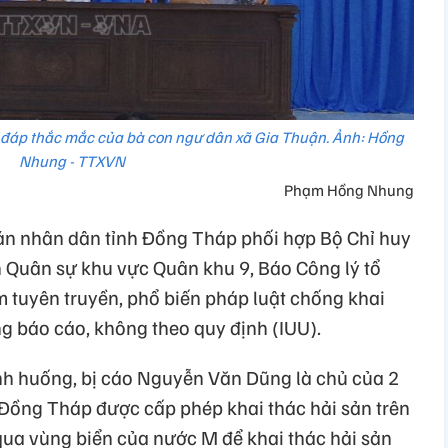
 đáp thắc mắc của bà con ngư dân xã Gia Thuận. Ảnh: Hồng
Nhung - TTXVN
Phạm Hồng Nhung
án nhân dân tỉnh Đồng Tháp phối hợp Bộ Chỉ huy
 Quân sự khu vực Quân khu 9, Báo Công lý tổ
m tuyên truyền, phổ biến pháp luật chống khai
g báo cáo, không theo quy định (IUU).
tình huống, bị cáo Nguyễn Văn Dũng là chủ của 2
h Đồng Tháp được cấp phép khai thác hải sản trên
 qua vùng biển của nước M để khai thác hải sản