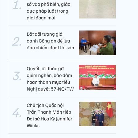
số vào phổ biến, giáo
dục pháp luật trong
giai đoạn mới
Bắt đối tượng giả
danh Công an để lừa
đảo chiếm đoạt tài sản
Quyết liệt tháo gỡ
điểm nghẽn, bảo đảm
hoàn thành mục tiêu
Nghị quyết 57-NQ/TW
Chủ tịch Quốc hội
Trần Thanh Mẫn tiếp
Đại sứ Hoa Kỳ Jennifer
Wicks