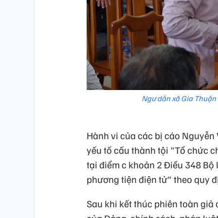
Ngư dân xã Gia Thuận đ
Hành vi của các bị cáo Nguyễn
yếu tố cấu thành tội "Tổ chức c
tại điểm c khoản 2 Điều 348 Bộ 
phương tiện điện tử" theo quy đ
Sau khi kết thúc phiên toàn giả
của Đảng, chính sách, pháp luậ