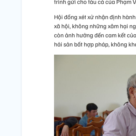
trình gửi cho tàu cá của Phạm 
Hội đồng xét xử nhận định hành 
xã hội, không những xâm hại ng
còn ảnh hưởng đến cam kết của 
hải sản bất hợp pháp, không kha