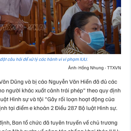
ặt câu hỏi để xử lý các hành vi vi phạm IUU.
Ảnh: Hồng Nhung - TTXVN
 Văn Dũng và bị cáo Nguyễn Văn Hiền đã đủ các
ho người khác xuất cảnh trái phép" theo quy định
luật Hình sự và tội "Gây rối loạn hoạt động của
ịnh tại điểm e khoản 2 Điều 287 Bộ luật Hình sự.
 định, Ban tổ chức đã tuyên truyền về chủ trương
t của Nhà nước về công tác chống khai thác IUU;