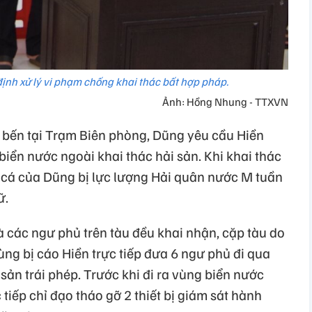
ịnh xử lý vi phạm chống khai thác bất hợp pháp.
Ảnh: Hồng Nhung - TTXVN
t bến tại Trạm Biên phòng, Dũng yêu cầu Hiền
biển nước ngoài khai thác hải sản. Khi khai thác
u cá của Dũng bị lực lượng Hải quân nước M tuần
ữ.
và các ngư phủ trên tàu đều khai nhận, cặp tàu do
g bị cáo Hiền trực tiếp đưa 6 ngư phủ đi qua
sản trái phép. Trước khi đi ra vùng biển nước
 tiếp chỉ đạo tháo gỡ 2 thiết bị giám sát hành