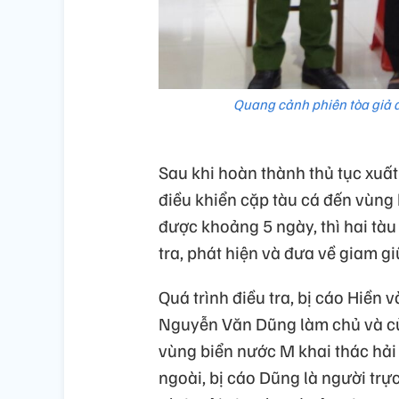
Quang cảnh phiên tòa giả đ
Sau khi hoàn thành thủ tục xuấ
điều khiển cặp tàu cá đến vùng 
được khoảng 5 ngày, thì hai tà
tra, phát hiện và đưa về giam gi
Quá trình điều tra, bị cáo Hiền 
Nguyễn Văn Dũng làm chủ và cùn
vùng biển nước M khai thác hải 
ngoài, bị cáo Dũng là người trực