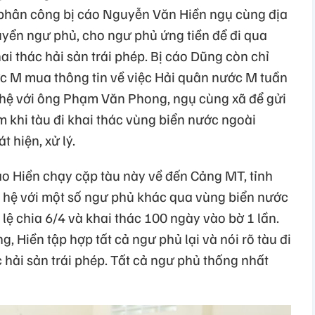
p phân công bị cáo Nguyễn Văn Hiền ngụ cùng địa
uyển ngư phủ, cho ngư phủ ứng tiền để đi qua
i thác hải sản trái phép. Bị cáo Dũng còn chỉ
ớc M mua thông tin về việc Hải quân nước M tuần
ên hệ với ông Phạm Văn Phong, ngụ cùng xã để gửi
ằm khi tàu đi khai thác vùng biển nước ngoài
 hiện, xử lý.
o Hiền chạy cặp tàu này về đến Cảng MT, tỉnh
n hệ với một số ngư phủ khác qua vùng biển nước
ỷ lệ chia 6/4 và khai thác 100 ngày vào bờ 1 lần.
, Hiền tập hợp tất cả ngư phủ lại và nói rõ tàu đi
hải sản trái phép. Tất cả ngư phủ thống nhất