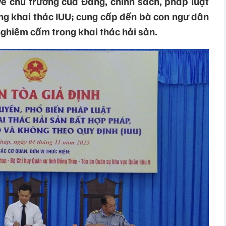
về chủ trương của Đảng, chính sách, pháp luật
ng khai thác IUU; cung cấp đến bà con ngư dân
 nghiêm cấm trong khai thác hải sản.