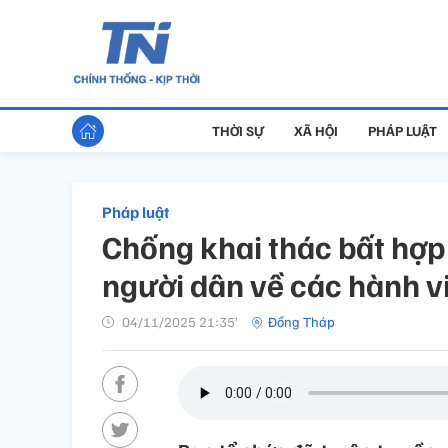
THỜI SỰ
XÃ HỘI
PHÁP LUẬT
Pháp luật
Chống khai thác bất hợp
người dân về các hành v
04/11/2025 21:35’
Đồng Tháp