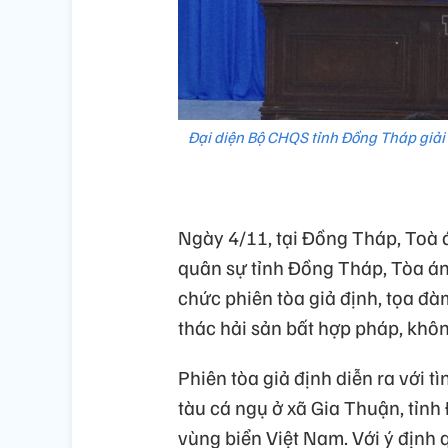
Đại diện Bộ CHQS tỉnh Đồng Tháp giải
Ngày 4/11, tại Đồng Tháp, Toà 
quân sự tỉnh Đồng Tháp, Tòa án
chức phiên tòa giả định, tọa đà
thác hải sản bất hợp pháp, khôn
Phiên tòa giả định diễn ra với 
tàu cá ngụ ở xã Gia Thuận, tỉn
vùng biển Việt Nam. Với ý định