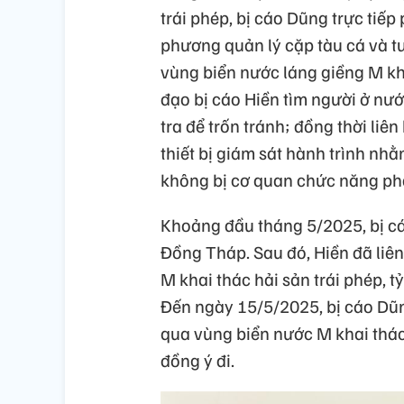
trái phép, bị cáo Dũng trực tiế
phương quản lý cặp tàu cá và t
vùng biển nước láng giềng M kha
đạo bị cáo Hiền tìm người ở nư
tra để trốn tránh; đồng thời li
thiết bị giám sát hành trình nh
không bị cơ quan chức năng phát
Khoảng đầu tháng 5/2025, bị cá
Đồng Tháp. Sau đó, Hiền đã liê
M khai thác hải sản trái phép, t
Đến ngày 15/5/2025, bị cáo Dũng
qua vùng biển nước M khai thác 
đồng ý đi.