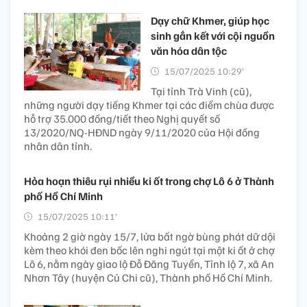
Dạy chữ Khmer, giúp học
sinh gắn kết với cội nguồn
văn hóa dân tộc
15/07/2025 10:29’
Tại tỉnh Trà Vinh (cũ),
những người dạy tiếng Khmer tại các điểm chùa được
hỗ trợ 35.000 đồng/tiết theo Nghị quyết số
13/2020/NQ-HĐND ngày 9/11/2020 của Hội đồng
nhân dân tỉnh.
Hỏa hoạn thiêu rụi nhiều ki ốt trong chợ Lô 6 ở Thành
phố Hồ Chí Minh
15/07/2025 10:11’
Khoảng 2 giờ ngày 15/7, lửa bất ngờ bùng phát dữ dội
kèm theo khói đen bốc lên nghi ngút tại một ki ốt ở chợ
Lô 6, nằm ngày giao lộ Đỗ Đăng Tuyển, Tỉnh lộ 7, xã An
Nhơn Tây (huyện Củ Chi cũ), Thành phố Hồ Chí Minh.