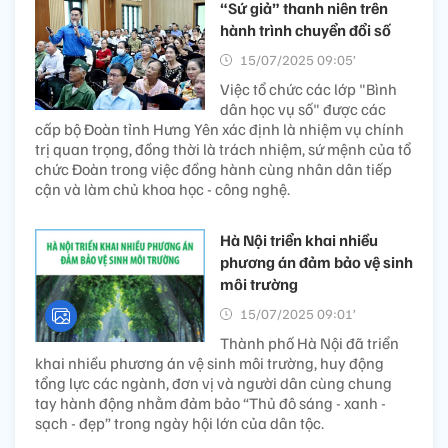
“Sứ giả” thanh niên trên
hành trình chuyển đổi số
15/07/2025 09:05’
Việc tổ chức các lớp "Bình
dân học vụ số" được các
cấp bộ Đoàn tỉnh Hưng Yên xác định là nhiệm vụ chính
trị quan trọng, đồng thời là trách nhiệm, sứ mệnh của tổ
chức Đoàn trong việc đồng hành cùng nhân dân tiếp
cận và làm chủ khoa học - công nghệ.
Hà Nội triển khai nhiều
phương án đảm bảo vệ sinh
môi trường
15/07/2025 09:01’
Thành phố Hà Nội đã triển
khai nhiều phương án vệ sinh môi trường, huy động
tổng lực các ngành, đơn vị và người dân cùng chung
tay hành động nhằm đảm bảo “Thủ đô sáng - xanh -
sạch - đẹp” trong ngày hội lớn của dân tộc.