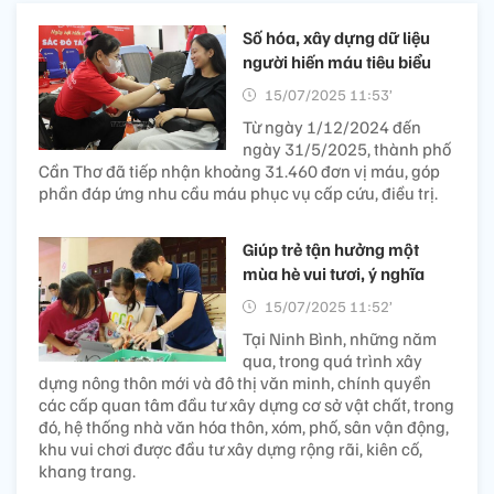
Số hóa, xây dựng dữ liệu
người hiến máu tiêu biểu
15/07/2025 11:53’
Từ ngày 1/12/2024 đến
ngày 31/5/2025, thành phố
Cần Thơ đã tiếp nhận khoảng 31.460 đơn vị máu, góp
phần đáp ứng nhu cầu máu phục vụ cấp cứu, điều trị.
Giúp trẻ tận hưởng một
mùa hè vui tươi, ý nghĩa
15/07/2025 11:52’
Tại Ninh Bình, những năm
qua, trong quá trình xây
dựng nông thôn mới và đô thị văn minh, chính quyền
các cấp quan tâm đầu tư xây dựng cơ sở vật chất, trong
đó, hệ thống nhà văn hóa thôn, xóm, phố, sân vận động,
khu vui chơi được đầu tư xây dựng rộng rãi, kiên cố,
khang trang.