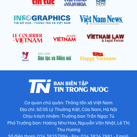
Cơ quan chủ quản: Thông tấn xã Việt Nam
Địa chỉ: Số 05 Lý Thường Kiệt, Cửa Nam, Hà Nội
Chịu trách nhiệm: Trưởng ban Trần Ngọc Tú
Phó Trưởng ban: Hoàng Như Hoa, Nguyễn Văn Nhật, Lê Thị
Thu Hương
Số điện thoại: 024.38257994 - Fax: 024.3826.7981 - Email: