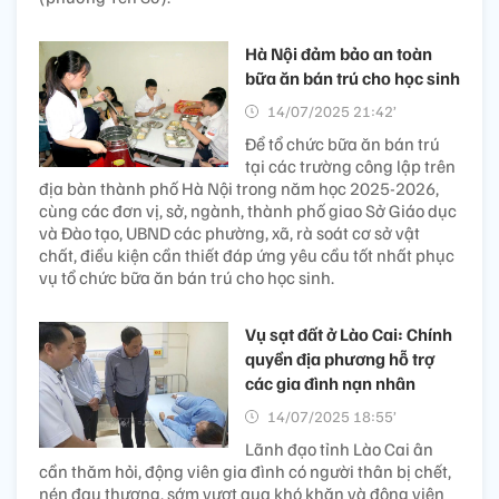
Hà Nội đảm bảo an toàn
bữa ăn bán trú cho học sinh
14/07/2025 21:42’
Để tổ chức bữa ăn bán trú
tại các trường công lập trên
địa bàn thành phố Hà Nội trong năm học 2025-2026,
cùng các đơn vị, sở, ngành, thành phố giao Sở Giáo dục
và Đào tạo, UBND các phường, xã, rà soát cơ sở vật
chất, điều kiện cần thiết đáp ứng yêu cầu tốt nhất phục
vụ tổ chức bữa ăn bán trú cho học sinh.
Vụ sạt đất ở Lào Cai: Chính
quyền địa phương hỗ trợ
các gia đình nạn nhân
14/07/2025 18:55’
Lãnh đạo tỉnh Lào Cai ân
cần thăm hỏi, động viên gia đình có người thân bị chết,
nén đau thương, sớm vượt qua khó khăn và động viên