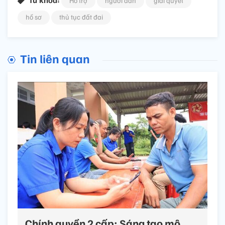
Hỗ trợ
người dân
giải quyết
hồ sơ
thủ tục đất đai
Tin liên quan
Chính quyền 2 cấp: Sáng tạo mô