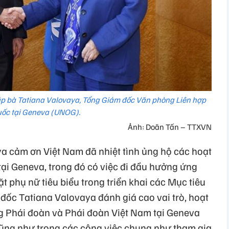
p bà Tatiana Valovaya, Tổng Giám đốc Văn phòng Liên hợp
ốc tại Geneva (UNOG).
Ảnh: Doãn Tấn – TTXVN
 cảm ơn Việt Nam đã nhiệt tình ủng hộ các hoạt
ại Geneva, trong đó có việc đi đầu hưởng ứng
t phụ nữ tiêu biểu trong triển khai các Mục tiêu
đốc Tatiana Valovaya đánh giá cao vai trò, hoạt
g Phái đoàn và Phái đoàn Việt Nam tại Geneva
 cũng như trong các công việc chung như tham gia