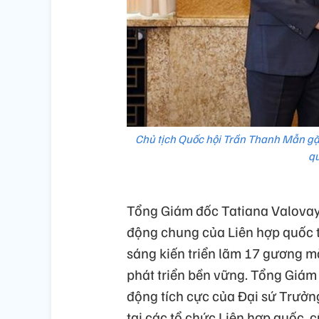
Chủ tịch Quốc hội Trần Thanh Mẫn gặ
qu
Tổng Giám đốc Tatiana Valovaya
động chung của Liên hợp quốc t
sáng kiến triển lãm 17 gương mặ
phát triển bền vững. Tổng Giám 
động tích cực của Đại sứ Trưởn
tại các tổ chức Liên hợp quốc,