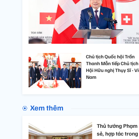
Chủ tịch Quốc hội Trần
Thanh Mẫn tiếp Chủ tịch
Hội Hữu nghị Thụy Sĩ - Vi
Nam
Xem thêm
Thủ tướng Phạm 
sẻ, hợp tác trong