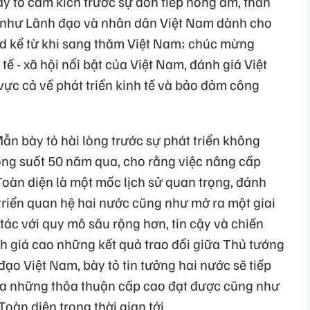
y tỏ cảm kích trước sự đón tiếp nồng ấm, thân
g như Lãnh đạo và nhân dân Việt Nam dành cho
 kể từ khi sang thăm Việt Nam; chúc mừng
tế - xã hội nổi bật của Việt Nam, đánh giá Việt
ực cả về phát triển kinh tế và bảo đảm công
ẫn bày tỏ hài lòng trước sự phát triển không
ng suốt 50 năm qua, cho rằng việc nâng cấp
Toàn diện là một mốc lịch sử quan trọng, đánh
riển quan hệ hai nước cũng như mở ra một giai
tác với quy mô sâu rộng hơn, tin cậy và chiến
nh giá cao những kết quả trao đổi giữa Thủ tướng
ạo Việt Nam, bày tỏ tin tưởng hai nước sẽ tiếp
hóa những thỏa thuận cấp cao đạt được cũng như
oàn diện trong thời gian tới.