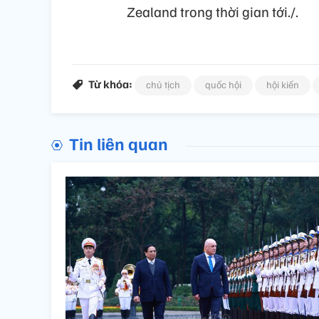
Zealand trong thời gian tới./.
Từ khóa:
chủ tịch
quốc hội
hội kiến
Tin liên quan