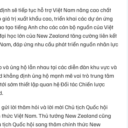
nh sẽ tiếp tục hỗ trợ Việt Nam nâng cao chất
iá trị xuất khẩu cao, triển khai các dự án ứng
đào tạo tiếng Anh cho các cán bộ nguồn của Việt
ại học lớn của New Zealand tăng cường liên kết
t Nam, đáp ứng nhu cầu phát triển nguồn nhân lực
và ủng hộ lẫn nhau tại các diễn đàn khu vực và
nd khẳng định ủng hộ mạnh mẽ vai trò trung tâm
 sớm thiết lập quan hệ Đối tác Chiến lược
d.
gửi lời thăm hỏi và lời mời Chủ tịch Quốc hội
 thức Việt Nam. Thủ tướng New Zealand cũng
tịch Quốc hội sang thăm chính thức New