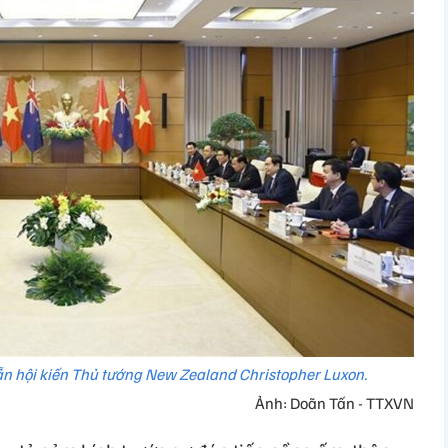
n hội kiến Thủ tướng New Zealand Christopher Luxon.
Ảnh: Doãn Tấn - TTXVN