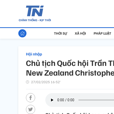
THỜI SỰ
XÃ HỘI
PHÁP LUẬT
Hội nhập
Chủ tịch Quốc hội Trần 
New Zealand Christophe
27/02/2025 16:52’