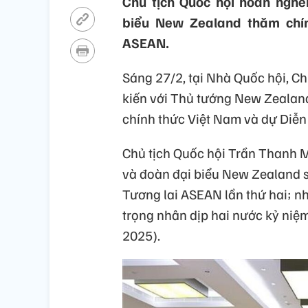
Chủ tịch Quốc hội hoan nghê
biểu New Zealand thăm chín
ASEAN.
Sáng 27/2, tại Nhà Quốc hội, C
kiến với Thủ tướng New Zealan
chính thức Việt Nam và dự Diễn
Chủ tịch Quốc hội Trần Thanh 
và đoàn đại biểu New Zealand 
Tương lai ASEAN lần thứ hai; 
trọng nhân dịp hai nước kỷ niệm
2025).