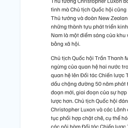
Thủ tướng Christopher Luxon bà
tình mà Chủ tịch Quốc hội cũn
Thủ tướng và đoàn New Zealand
những thành tựu phát triển kinh 
Nam là một điểm sáng của khu v
bằng xã hội.
Chủ tịch Quốc hội Trần Thanh M
ngừng của quan hệ hai nước tro
quan hệ lên Đối tác Chiến lược 
dấu chặng đường 50 năm phát t
đoạn mới, giai đoạn của sự hợp 
lược hơn. Chủ tịch Quốc hội đá
Christopher Luxon và các Lãnh đ
tục phối hợp chặt chẽ, cụ thể 
các nội hàm Đối tác Chiến lược T