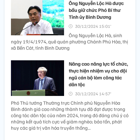
Ông Nguyễn Lộc Hà được
bầu giữ chức Phó Bí thư
Tỉnh ủy Bình Dương
30/12/2024 15:01’
Ông Nguyễn Lộc Hà, sinh
ngày 19/4/1974, quê quán phường Chánh Phú Hòa, thị
xã Bến Cát, tỉnh Bình Dương
​Nâng cao năng lực tổ chức,
thực hiện nhiệm vụ cho đội
ngũ cán bộ làm công tác
dân tộc ​
30/12/2024 14:57’
Phó Thủ tướng Thường trực Chính phủ Nguyễn Hòa
Bình đánh giá cao những thành tựu đã đạt được trong
công tác dân tộc của năm 2024, trong đó đáng chú ý có
những kết quả tích cực về giảm nghèo; bảo tồn, phát
huy các giá trị văn hóa truyền thống...