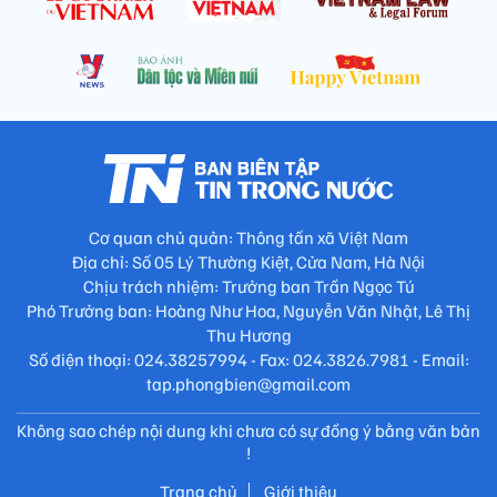
Cơ quan chủ quản: Thông tấn xã Việt Nam
Địa chỉ: Số 05 Lý Thường Kiệt, Cửa Nam, Hà Nội
Chịu trách nhiệm: Trưởng ban Trần Ngọc Tú
Phó Trưởng ban: Hoàng Như Hoa, Nguyễn Văn Nhật, Lê Thị
Thu Hương
Số điện thoại: 024.38257994 - Fax: 024.3826.7981 - Email:
tap.phongbien@gmail.com
Không sao chép nội dung khi chưa có sự đồng ý bằng văn bản
!
Trang chủ
Giới thiệu