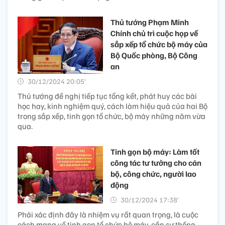
Thủ tướng Phạm Minh
Chính chủ trì cuộc họp về
sắp xếp tổ chức bộ máy của
Bộ Quốc phòng, Bộ Công
an
30/12/2024 20:05’
Thủ tướng đề nghị tiếp tục tổng kết, phát huy các bài
học hay, kinh nghiệm quý, cách làm hiệu quả của hai Bộ
trong sắp xếp, tinh gọn tổ chức, bộ máy những năm vừa
qua.
Tinh gọn bộ máy: Làm tốt
công tác tư tưởng cho cán
bộ, công chức, người lao
động
30/12/2024 17:38’
Phải xác định đây là nhiệm vụ rất quan trọng, là cuộc
cách mạng về tinh gọn tổ chức bộ máy, cần sự thống