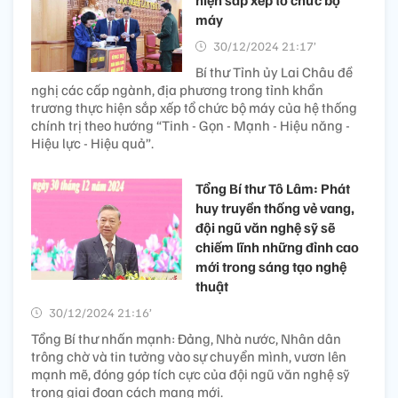
hiện sắp xếp tổ chức bộ
máy
30/12/2024 21:17’
Bí thư Tỉnh ủy Lai Châu đề
nghị các cấp ngành, địa phương trong tỉnh khẩn
trương thực hiện sắp xếp tổ chức bộ máy của hệ thống
chính trị theo hướng “Tinh - Gọn - Mạnh - Hiệu năng -
Hiệu lực - Hiệu quả”.
Tổng Bí thư Tô Lâm: Phát
huy truyền thống vẻ vang,
đội ngũ văn nghệ sỹ sẽ
chiếm lĩnh những đỉnh cao
mới trong sáng tạo nghệ
thuật
30/12/2024 21:16’
Tổng Bí thư nhấn mạnh: Đảng, Nhà nước, Nhân dân
trông chờ và tin tưởng vào sự chuyển mình, vươn lên
mạnh mẽ, đóng góp tích cực của đội ngũ văn nghệ sỹ
trong giai đoạn cách mạng mới.