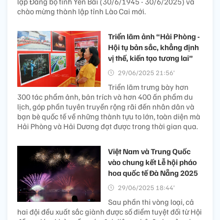
lập Đảng bộ tỉnh Yên Bái (30/6/1945 - 30/6/2025) và
chào mừng thành lập tỉnh Lào Cai mới.
Triển lãm ảnh “Hải Phòng -
Hội tụ bản sắc, khẳng định
vị thế, kiến tạo tương lai”
29/06/2025 21:56’
Triển lãm trưng bày hơn
300 tác phẩm ảnh, bản trích và hơn 400 ấn phẩm du
lịch, góp phần tuyên truyền rộng rãi đến nhân dân và
bạn bè quốc tế về những thành tựu to lớn, toàn diện mà
Hải Phòng và Hải Dương đạt được trong thời gian qua.
Việt Nam và Trung Quốc
vào chung kết Lễ hội pháo
hoa quốc tế Đà Nẵng 2025
29/06/2025 18:44’
Sau phần thi vòng loại, cả
hai đội đều xuất sắc giành được số điểm tuyệt đối từ Hội