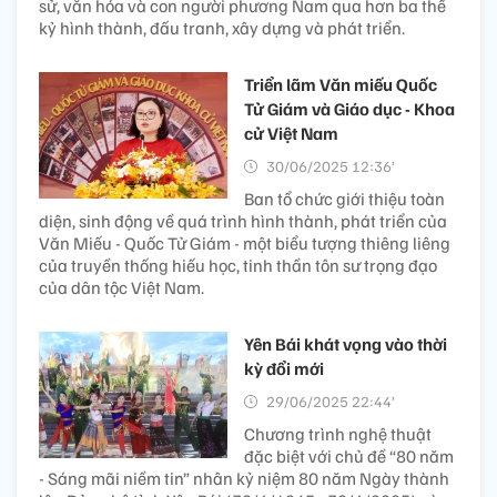
sử, văn hóa và con người phương Nam qua hơn ba thế
kỷ hình thành, đấu tranh, xây dựng và phát triển.
Triển lãm Văn miếu Quốc
Tử Giám và Giáo dục - Khoa
cử Việt Nam
30/06/2025 12:36’
Ban tổ chức giới thiệu toàn
diện, sinh động về quá trình hình thành, phát triển của
Văn Miếu - Quốc Tử Giám - một biểu tượng thiêng liêng
của truyền thống hiếu học, tinh thần tôn sư trọng đạo
của dân tộc Việt Nam.
Yên Bái khát vọng vào thời
kỳ đổi mới
29/06/2025 22:44’
Chương trình nghệ thuật
đặc biệt với chủ đề “80 năm
- Sáng mãi niềm tin” nhân kỷ niệm 80 năm Ngày thành