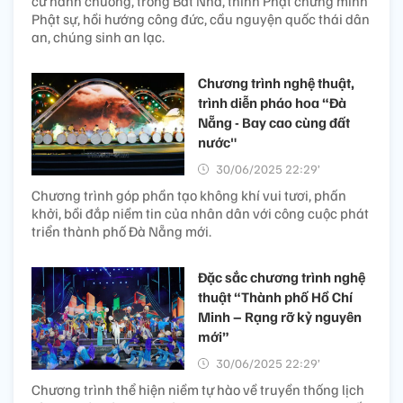
cử hành chuông, trống Bát Nhã, thỉnh Phật chứng minh
Phật sự, hồi hướng công đức, cầu nguyện quốc thái dân
an, chúng sinh an lạc.
Chương trình nghệ thuật,
trình diễn pháo hoa “Đà
Nẵng - Bay cao cùng đất
nước"
30/06/2025 22:29’
Chương trình góp phần tạo không khí vui tươi, phấn
khởi, bồi đắp niềm tin của nhân dân với công cuộc phát
triển thành phố Đà Nẵng mới.
Đặc sắc chương trình nghệ
thuật “Thành phố Hồ Chí
Minh – Rạng rỡ kỷ nguyên
mới”
30/06/2025 22:29’
Chương trình thể hiện niềm tự hào về truyền thống lịch