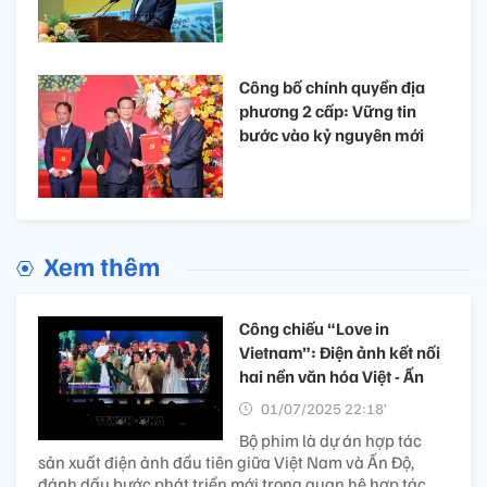
Công bố chính quyền địa
phương 2 cấp: Vững tin
bước vào kỷ nguyên mới
Xem thêm
Công chiếu “Love in
Vietnam”: Điện ảnh kết nối
hai nền văn hóa Việt - Ấn
01/07/2025 22:18’
Bộ phim là dự án hợp tác
sản xuất điện ảnh đầu tiên giữa Việt Nam và Ấn Độ,
đánh dấu bước phát triển mới trong quan hệ hợp tác