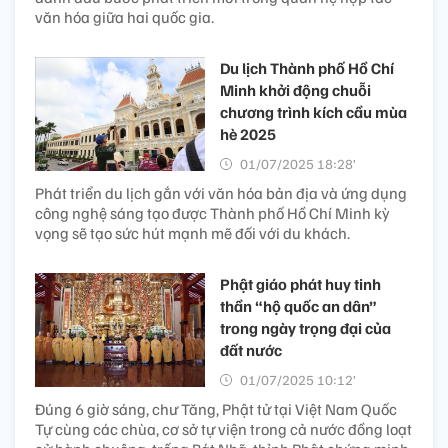
văn hóa giữa hai quốc gia.
Du lịch Thành phố Hồ Chí
Minh khởi động chuỗi
chương trình kích cầu mùa
hè 2025
01/07/2025 18:28’
Phát triển du lịch gắn với văn hóa bản địa và ứng dụng
công nghệ sáng tạo được Thành phố Hồ Chí Minh kỳ
vọng sẽ tạo sức hút mạnh mẽ đối với du khách.
Phật giáo phát huy tinh
thần “hộ quốc an dân”
trong ngày trọng đại của
đất nước
01/07/2025 10:12’
Đúng 6 giờ sáng, chư Tăng, Phật tử tại Việt Nam Quốc
Tự cùng các chùa, cơ sở tự viện trong cả nước đồng loạt