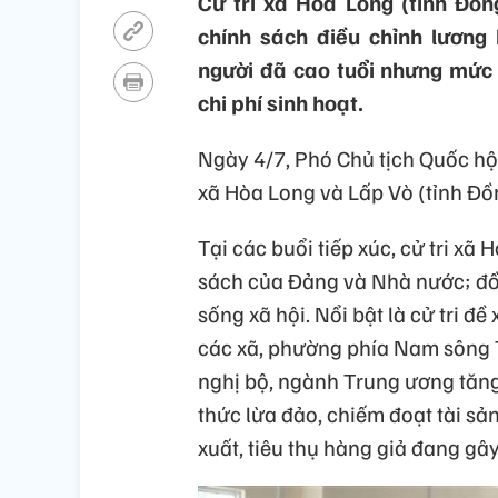
Cử tri xã Hòa Long (tỉnh Đồn
chính sách điều chỉnh lương 
người đã cao tuổi nhưng mức 
chi phí sinh hoạt.
Ngày 4/7, Phó Chủ tịch Quốc hội
xã Hòa Long và Lấp Vò (tỉnh Đồ
Tại các buổi tiếp xúc, cử tri xã
sách của Đảng và Nhà nước; đồn
sống xã hội. Nổi bật là cử tri đ
các xã, phường phía Nam sông 
nghị bộ, ngành Trung ương tăng
thức lừa đảo, chiếm đoạt tài s
xuất, tiêu thụ hàng giả đang g