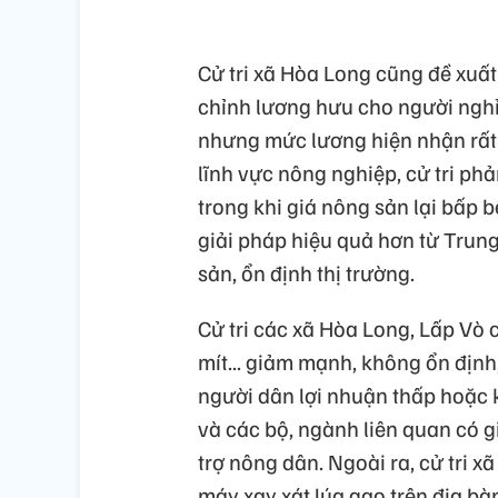
Cử tri xã Hòa Long cũng đề xuất
chỉnh lương hưu cho người nghỉ 
nhưng mức lương hiện nhận rất t
lĩnh vực nông nghiệp, cử tri ph
trong khi giá nông sản lại bấp 
giải pháp hiệu quả hơn từ Trun
sản, ổn định thị trường.
Cử tri các xã Hòa Long, Lấp Vò 
mít... giảm mạnh, không ổn định
người dân lợi nhuận thấp hoặc 
và các bộ, ngành liên quan có g
trợ nông dân. Ngoài ra, cử tri x
máy xay xát lúa gạo trên địa b