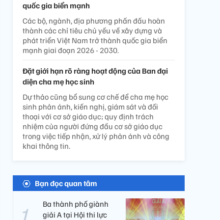
quốc gia biển mạnh
Các bộ, ngành, địa phương phấn đấu hoàn
thành các chỉ tiêu chủ yếu về xây dựng và
phát triển Việt Nam trở thành quốc gia biển
mạnh giai đoạn 2026 - 2030.
Đặt giới hạn rõ ràng hoạt động của Ban đại
diện cha mẹ học sinh
Dự thảo cũng bổ sung cơ chế để cha mẹ học
sinh phản ánh, kiến nghị, giám sát và đối
thoại với cơ sở giáo dục; quy định trách
nhiệm của người đứng đầu cơ sở giáo dục
trong việc tiếp nhận, xử lý phản ánh và công
khai thông tin.
Bạn đọc quan tâm
Ba thành phố giành
giải A tại Hội thi lực