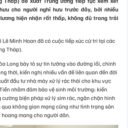
g Tháp) đề xuất Trung ương tiếp tục xem xét
hưu cho người nghỉ hưu trước đây, bởi nhiều
lương hiện nhận rất thấp, không đủ trang trải
 Lê Minh Hoan đã có cuộc tiếp xúc cử tri tại các
ng Tháp).
 Hòa Long bày tỏ sự tin tưởng vào đường lối, chính
g thời, kiến nghị nhiều vấn đề liên quan đến đời
ề xuất đầu tư nhà máy xử lý rác thải cho khu vực
Tiền nhằm đảm bảo vệ sinh môi trường; kiến
 cường biện pháp xử lý sim rác, ngăn chặn hình
ản qua không gian mạng cũng như tình trạng sản
ây hoang mang cho người dân.