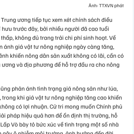
Ảnh: TTXVN phát
 Trung ương tiếp tục xem xét chính sách điều
hưu trước đây, bởi nhiều người đã cao tuổi
hấp, không đủ trang trải chi phí sinh hoạt. Về
ản ánh giá vật tư nông nghiệp ngày càng tăng,
bênh khiến nông dân sản xuất không có lãi, cần có
g ương và địa phương để hỗ trợ đầu ra cho nông
cũng phản ánh tình trạng giá nông sản như lúa,
, trong khi giá vật tư nông nghiệp tăng cao khiến
không có lợi nhuận. Cử tri mong muốn Chính phủ
iải pháp hiệu quả hơn để ổn định thị trường, hỗ
ã Lấp Vò bày tỏ bức xúc về tình trạng một số nhà
àn gây ô nhiễm môi trường, ảnh hưởng đến đời