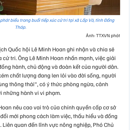
át biểu trong buổi tiếp xúc cử tri tại xã Lấp Vò, tỉnh Đồng
Tháp.
Ảnh: TTXVN phát
tịch Quốc hội Lê Minh Hoan ghi nhận và chia sẻ
a cử tri. Ông Lê Minh Hoan nhấn mạnh, việc giải
 đồng hành, chủ động và đoàn kết của người dân.
ém chất lượng đang len lỏi vào đời sống, người
ùng thông thái", có ý thức phòng ngừa, cảnh
ời những hành vi vi phạm.
Hoan nêu cao vai trò của chính quyền cấp cơ sở
 đổi mới phong cách làm việc, thấu hiểu và đồng
 Liên quan đến lĩnh vực nông nghiệp, Phó Chủ