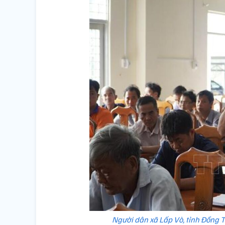
Người dân xã Lấp Vò, tỉnh Đồng T