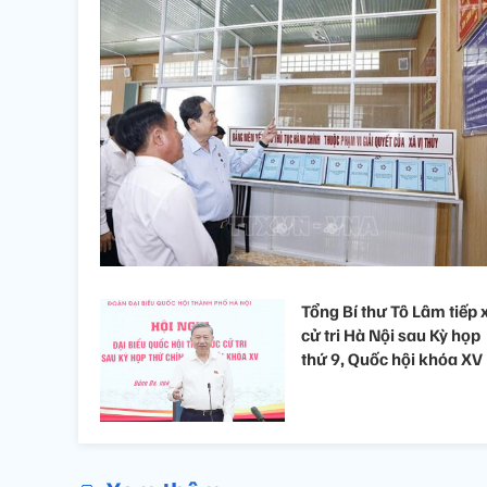
Tổng Bí thư Tô Lâm tiếp 
cử tri Hà Nội sau Kỳ họp
thứ 9, Quốc hội khóa XV