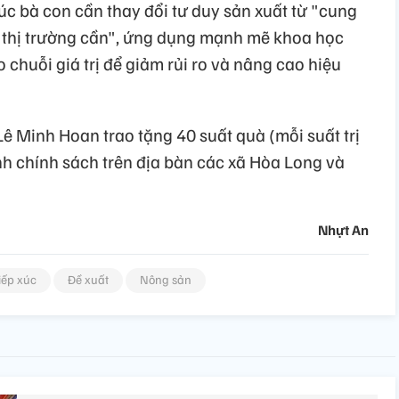
lúc bà con cần thay đổi tư duy sản xuất từ "cung
i thị trường cần", ứng dụng mạnh mẽ khoa học
o chuỗi giá trị để giảm rủi ro và nâng cao hiệu
Lê Minh Hoan trao tặng 40 suất quà (mỗi suất trị
ình chính sách trên địa bàn các xã Hòa Long và
Nhựt An
iếp xúc
Đề xuất
Nông sản