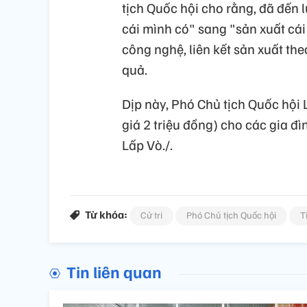
tịch Quốc hội cho rằng, đã đến 
cái mình có" sang "sản xuất cá
công nghệ, liên kết sản xuất the
quả.
Dịp này, Phó Chủ tịch Quốc hội 
giá 2 triệu đồng) cho các gia đ
Lấp Vò./.
Từ khóa:
Cử tri
Phó Chủ tịch Quốc hội
T
Tin liên quan