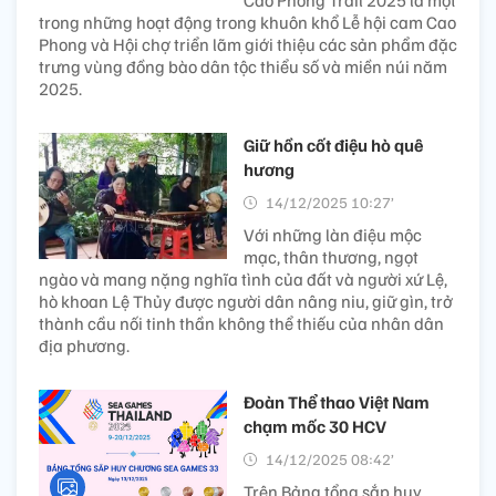
Cao Phong Trail 2025 là một
trong những hoạt động trong khuôn khổ Lễ hội cam Cao
Phong và Hội chợ triển lãm giới thiệu các sản phẩm đặc
trưng vùng đồng bào dân tộc thiểu số và miền núi năm
2025.
Giữ hồn cốt điệu hò quê
hương
14/12/2025 10:27’
Với những làn điệu mộc
mạc, thân thương, ngọt
ngào và mang nặng nghĩa tình của đất và người xứ Lệ,
hò khoan Lệ Thủy được người dân nâng niu, giữ gìn, trở
thành cầu nối tinh thần không thể thiếu của nhân dân
địa phương.
Đoàn Thể thao Việt Nam
chạm mốc 30 HCV
14/12/2025 08:42’
Trên Bảng tổng sắp huy