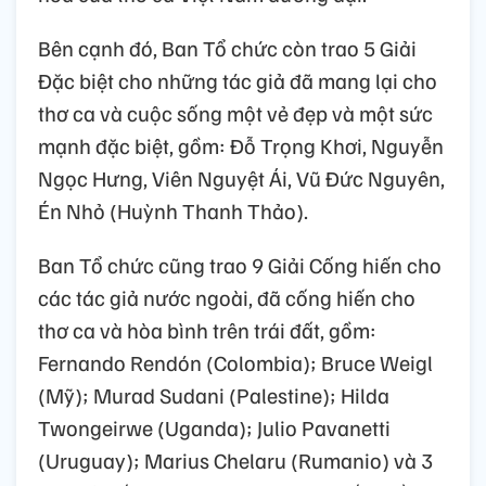
Bên cạnh đó, Ban Tổ chức còn trao 5 Giải
Đặc biệt cho những tác giả đã mang lại cho
thơ ca và cuộc sống một vẻ đẹp và một sức
mạnh đặc biệt, gồm: Đỗ Trọng Khơi, Nguyễn
Ngọc Hưng, Viên Nguyệt Ái, Vũ Đức Nguyên,
Én Nhỏ (Huỳnh Thanh Thảo).
Ban Tổ chức cũng trao 9 Giải Cống hiến cho
các tác giả nước ngoài, đã cống hiến cho
thơ ca và hòa bình trên trái đất, gồm:
Fernando Rendón (Colombia); Bruce Weigl
(Mỹ); Murad Sudani (Palestine); Hilda
Twongeirwe (Uganda); Julio Pavanetti
(Uruguay); Marius Chelaru (Rumanio) và 3