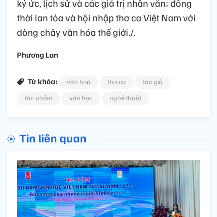
ký ức, lịch sử và các giá trị nhân văn; đồng
thời lan tỏa và hội nhập thơ ca Việt Nam với
dòng chảy văn hóa thế giới./.
Phương Lan
Từ khóa:
văn hoá
thơ ca
tác giả
tác phẩm
văn học
nghệ thuật
Tin liên quan