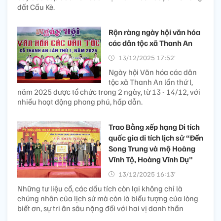
đất Cầu Kè.
Rộn ràng ngày hội văn hóa
các dân tộc xã Thanh An
13/12/2025 17:52’
Ngày hội Văn hóa các dân
tộc xã Thanh An lần thứ I,
năm 2025 được tổ chức trong 2 ngày, từ 13 - 14/12, với
nhiều hoạt động phong phú, hấp dẫn.
Trao Bằng xếp hạng Di tích
quốc gia di tích lịch sử “Đền
Song Trung và mộ Hoàng
Vĩnh Tộ, Hoàng Vĩnh Dụ”
13/12/2025 16:13’
Những tư liệu cổ, các dấu tích còn lại không chỉ là
chứng nhân của lịch sử mà còn là biểu tượng của lòng
biết ơn, sự tri ân sâu nặng đối với hai vị danh thần