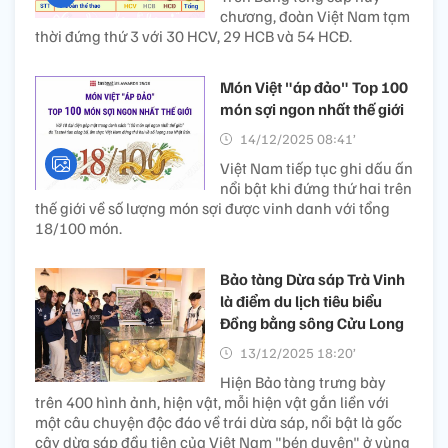
chương, đoàn Việt Nam tạm
thời đứng thứ 3 với 30 HCV, 29 HCB và 54 HCĐ.
Món Việt "áp đảo" Top 100
món sợi ngon nhất thế giới
14/12/2025 08:41’
Việt Nam tiếp tục ghi dấu ấn
nổi bật khi đứng thứ hai trên
thế giới về số lượng món sợi được vinh danh với tổng
18/100 món.
Bảo tàng Dừa sáp Trà Vinh
là điểm du lịch tiêu biểu
Đồng bằng sông Cửu Long
13/12/2025 18:20’
Hiện Bảo tàng trưng bày
trên 400 hình ảnh, hiện vật, mỗi hiện vật gắn liền với
một câu chuyện độc đáo về trái dừa sáp, nổi bật là gốc
cây dừa sáp đầu tiên của Việt Nam "bén duyên" ở vùng