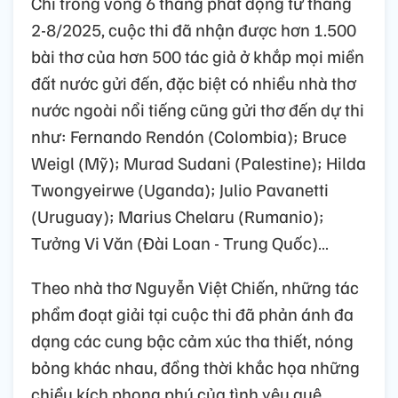
Chỉ trong vòng 6 tháng phát động từ tháng
2-8/2025, cuộc thi đã nhận được hơn 1.500
bài thơ của hơn 500 tác giả ở khắp mọi miền
đất nước gửi đến, đặc biệt có nhiều nhà thơ
nước ngoài nổi tiếng cũng gửi thơ đến dự thi
như: Fernando Rendón (Colombia); Bruce
Weigl (Mỹ); Murad Sudani (Palestine); Hilda
Twongyeirwe (Uganda); Julio Pavanetti
(Uruguay); Marius Chelaru (Rumanio);
Tưởng Vi Văn (Đài Loan - Trung Quốc)…
Theo nhà thơ Nguyễn Việt Chiến, những tác
phẩm đoạt giải tại cuộc thi đã phản ánh đa
dạng các cung bậc cảm xúc tha thiết, nóng
bỏng khác nhau, đồng thời khắc họa những
chiều kích phong phú của tình yêu quê