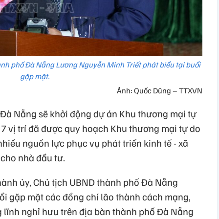
ành phố Đà Nẵng Lương Nguyễn Minh Triết phát biểu tại buổi
gặp mặt.
Ảnh: Quốc Dũng – TTXVN
 Đà Nẵng sẽ khởi động dự án Khu thương mại tự
ng 7 vị trí đã được quy hoạch Khu thương mại tự do
iều nguồn lực phục vụ phát triển kinh tế - xã
 cho nhà đầu tư.
Thành ủy, Chủ tịch UBND thành phố Đà Nẵng
ổi gặp mặt các đồng chí lão thành cách mạng,
 lĩnh nghỉ hưu trên địa bàn thành phố Đà Nẵng