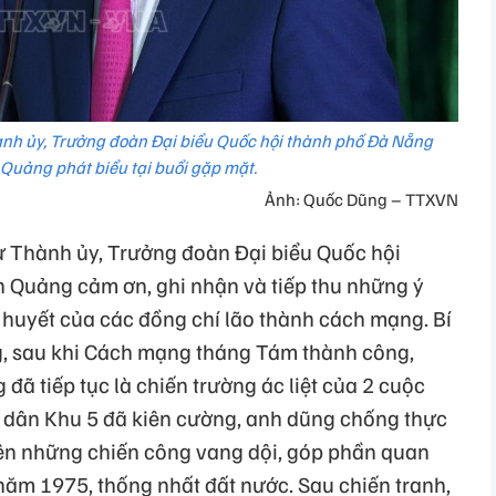
ành ủy, Trưởng đoàn Đại biểu Quốc hội thành phố Đà Nẵng
uảng phát biểu tại buổi gặp mặt.
Ảnh: Quốc Dũng – TTXVN
ư Thành ủy, Trưởng đoàn Đại biểu Quốc hội
Quảng cảm ơn, ghi nhận và tiếp thu những ý
 huyết của các đồng chí lão thành cách mạng. Bí
, sau khi Cách mạng tháng Tám thành công,
ã tiếp tục là chiến trường ác liệt của 2 cuộc
 dân Khu 5 đã kiên cường, anh dũng chống thực
ên những chiến công vang dội, góp phần quan
ăm 1975, thống nhất đất nước. Sau chiến tranh,