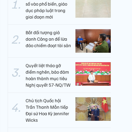
số vào phổ biến, giáo
dục pháp luật trong
giai đoạn mới
Bắt đối tượng giả
danh Công an để lừa
đảo chiếm đoạt tài sản
Quyết liệt tháo gỡ
điểm nghẽn, bảo đảm
hoàn thành mục tiêu
Nghị quyết 57-NQ/TW
Chủ tịch Quốc hội
Trần Thanh Mẫn tiếp
Đại sứ Hoa Kỳ Jennifer
Wicks