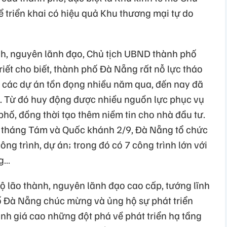
để triển khai có hiệu quả Khu thương mại tự do
nh, nguyên lãnh đạo, Chủ tịch UBND thành phố
t cho biết, thành phố Đà Nẵng rất nỗ lực tháo
 các dự án tồn đọng nhiều năm qua, đến nay đã
. Từ đó huy động được nhiều nguồn lực phục vụ
h phố, đồng thời tạo thêm niềm tin cho nhà đầu tư.
háng Tám và Quốc khánh 2/9, Đà Nẵng tổ chức
ông trình, dự án; trong đó có 7 công trình lớn với
ng…
bộ lão thành, nguyên lãnh đạo cao cấp, tướng lĩnh
ố Đà Nẵng chúc mừng và ủng hộ sự phát triển
nh giá cao những đột phá về phát triển hạ tầng