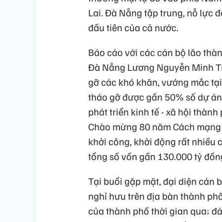
Lai. Đà Nẵng tập trung, nỗ lực 
đầu tiên của cả nước.
Báo cáo với các cán bộ lão thà
Đà Nẵng Lương Nguyễn Minh Triế
gỡ các khó khăn, vướng mắc tại
tháo gỡ được gần 50% số dự án
phát triển kinh tế - xã hội thàn
Chào mừng 80 năm Cách mạng t
khởi công, khởi động rất nhiều c
tổng số vốn gần 130.000 tỷ đồ
Tại buổi gặp mặt, đại diện cán 
nghỉ hưu trên địa bàn thành ph
của thành phố thời gian qua; đá