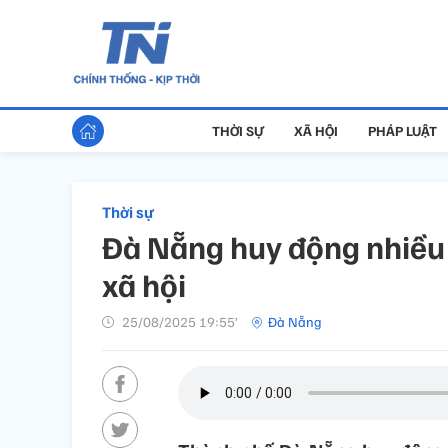
THỜI SỰ
XÃ HỘI
PHÁP LUẬT
Thời sự
Đà Nẵng huy động nhiều n
xã hội
25/08/2025 19:55’
Đà Nẵng