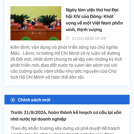
Ngày làm việc thứ hai Đại
hội XIV của Đảng: Khát
vọng về một Việt Nam phồn
vinh, thịnh vượng
21/01/2026 19:25’
Kiên định, vận dụng và phát triển sáng tạo chủ nghĩa
Mác - Lênin, tư tưởng Hồ Chí Minh và lý luận về đường
lối Đổi mới, nhất định chúng ta sẽ lập nên những kỳ tích
phát triển mới, đưa đất nước ta vươn lên sánh vai với
các cường quốc năm châu như ước nguyện của Chủ
tịch Hồ Chí Minh và toàn thể dân tộc.
Chính sách mới
Trước 31/8/2026, hoàn thành kế hoạch cơ cấu lại vốn
nhà nước tại doanh nghiệp
Theo đó, khẩn trương xây dựng và phê duyệt Kế hoạch