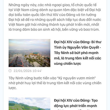
Những ngày này, các nhà ngoại giao, tổ chức quốc tế
tại Việt Nam cũng dành sự quan tâm đặc biệt về Đại hội
đại biểu toàn quốc lần thứ XIV của Đảng và tin tưởng
Đại hội sẽ đề ra những quyết sách tiếp tục đưa đất nước
Việt Nam gặt hái những thành tựu phát triển mới, nhất
là trong đảm bảo an sinh xã hội, bền vững và bao trùm.
Đại hội XIV của Đảng: Bí thư
Tỉnh ủy Nguyễn Văn Quyết -
Tây Ninh sẽ bứt phá mạnh
mẽ, là trung tâm kết nối các
vùng chiến lược
22/01/2026 10:44’
Tây Ninh vững bước tiến vào “Kỷ nguyên vươn mình”
nhờ phát huy lợi thế là trung tâm kết nối các vùng chiến
lược.
Đại hội XIV của Đảng: Tạo
động lực phát triển mạnh