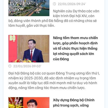
22/01/2026 09:24’
Nghiên cứu Dự thảo các văn
kiện trình Đại hội XIV, cán
bộ, đảng viên thành phố Đà Nẵng đã có những chia sẻ
tâm huyết, gắn với thực tiễn.
Nâng tầm tham mưu chiến
lược, góp phần hoạch định
và tổ chức thực hiện thắng
lợi những quyết sách lớn
của Đảng
22/01/2026 09:03’
Đại hội Đảng bộ các cơ quan Đảng Trung ương lần thứ I,
nhiệm kỳ 2025-2030, đã xác định nhiệm vụ trọng tâm
xuyên suốt là tiếp tục đổi mới mạnh mẽ tư duy và hành
động, nâng tầm công tác tham mưu chiến lược.
Xây dựng Đảng bộ Chính
phủ trong sạch, vững