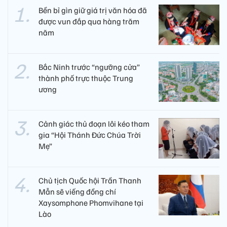
Bền bỉ gìn giữ giá trị văn hóa đã
được vun đắp qua hàng trăm
năm
Bắc Ninh trước “ngưỡng cửa”
thành phố trực thuộc Trung
ương
Cảnh giác thủ đoạn lôi kéo tham
gia “Hội Thánh Đức Chúa Trời
Mẹ”
Chủ tịch Quốc hội Trần Thanh
Mẫn sẽ viếng đồng chí
Xaysomphone Phomvihane tại
Lào