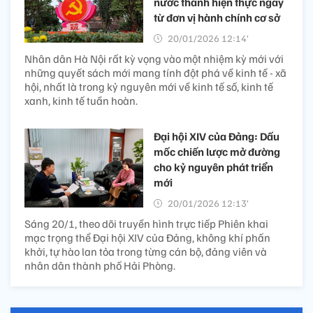
nước thành hiện thực ngay
từ đơn vị hành chính cơ sở
20/01/2026 12:14’
Nhân dân Hà Nội rất kỳ vọng vào một nhiệm kỳ mới với
những quyết sách mới mang tính đột phá về kinh tế - xã
hội, nhất là trong kỷ nguyên mới về kinh tế số, kinh tế
xanh, kinh tế tuần hoàn.
Đại hội XIV của Đảng: Dấu
mốc chiến lược mở đường
cho kỷ nguyên phát triển
mới
20/01/2026 12:13’
Sáng 20/1, theo dõi truyền hình trực tiếp Phiên khai
mạc trọng thể Đại hội XIV của Đảng, không khí phấn
khởi, tự hào lan tỏa trong từng cán bộ, đảng viên và
nhân dân thành phố Hải Phòng.