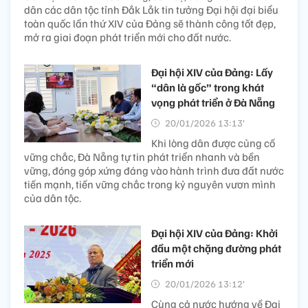
dân các dân tộc tỉnh Đắk Lắk tin tưởng Đại hội đại biểu
toàn quốc lần thứ XIV của Đảng sẽ thành công tốt đẹp,
mở ra giai đoạn phát triển mới cho đất nước.
Đại hội XIV của Đảng: Lấy
“dân là gốc” trong khát
vọng phát triển ở Đà Nẵng
20/01/2026 13:13’
Khi lòng dân được củng cố
vững chắc, Đà Nẵng tự tin phát triển nhanh và bền
vững, đóng góp xứng đáng vào hành trình đưa đất nước
tiến mạnh, tiến vững chắc trong kỷ nguyên vươn mình
của dân tộc.
Đại hội XIV của Đảng: Khởi
đầu một chặng đường phát
triển mới
20/01/2026 13:12’
Cùng cả nước hướng về Đại