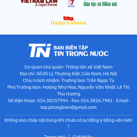
Cơ quan chủ quản: Thông tấn xã Việt Nam
Địa chỉ: Số 05 Lý Thường Kiệt, Cửa Nam, Hà Nội
Chịu trách nhiệm: Trưởng ban Trần Ngọc Tú
Phó Trưởng ban: Hoàng Như Hoa, Nguyễn Văn Nhật, Lê Thị
Thu Hương
Số điện thoại: 024.38257994 - Fax: 024.3826.7981 - Email:
tap.phongbien@gmail.com
Không sao chép nội dung khi chưa có sự đồng ý bằng văn bản
!
Trang chủ
Giới thiệu