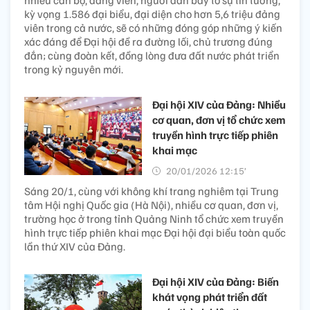
nhiều cán bộ, đảng viên, người dân bày tỏ sự tin tưởng,
kỳ vọng 1.586 đại biểu, đại diện cho hơn 5,6 triệu đảng
viên trong cả nước, sẽ có những đóng góp những ý kiến
xác đáng để Đại hội đề ra đường lối, chủ trương đúng
đắn; cùng đoàn kết, đồng lòng đưa đất nước phát triển
trong kỷ nguyên mới.
Đại hội XIV của Đảng: Nhiều
cơ quan, đơn vị tổ chức xem
truyền hình trực tiếp phiên
khai mạc
20/01/2026 12:15’
Sáng 20/1, cùng với không khí trang nghiêm tại Trung
tâm Hội nghị Quốc gia (Hà Nội), nhiều cơ quan, đơn vị,
trường học ở trong tỉnh Quảng Ninh tổ chức xem truyền
hình trực tiếp phiên khai mạc Đại hội đại biểu toàn quốc
lần thứ XIV của Đảng.
Đại hội XIV của Đảng: Biến
khát vọng phát triển đất