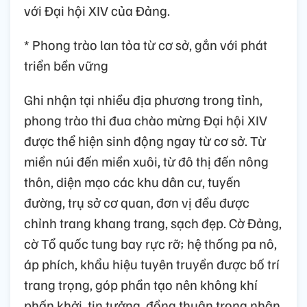
với Đại hội XIV của Đảng.
* Phong trào lan tỏa từ cơ sở, gắn với phát
triển bền vững
Ghi nhận tại nhiều địa phương trong tỉnh,
phong trào thi đua chào mừng Đại hội XIV
được thể hiện sinh động ngay từ cơ sở. Từ
miền núi đến miền xuôi, từ đô thị đến nông
thôn, diện mạo các khu dân cư, tuyến
đường, trụ sở cơ quan, đơn vị đều được
chỉnh trang khang trang, sạch đẹp. Cờ Đảng,
cờ Tổ quốc tung bay rực rỡ; hệ thống pa nô,
áp phích, khẩu hiệu tuyên truyền được bố trí
trang trọng, góp phần tạo nên không khí
phấn khởi, tin tưởng, đồng thuận trong nhân