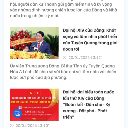
hội, người dân xứ Thanh gửi gắm niềm tin và kỳ vọng
vào những định hướng chiến lược lớn của Đảng và Nhà
nước trong nhiệm kỳ mới.
Đại hội XIV của Đảng: Khát
vọng và tầm nhìn phát triển
của Tuyên Quang trong giai
đoạn tới
20/01/2026 13:12’
Ủy viên Trung ương Đảng, Bí thư Tỉnh ủy Tuyên Quang
Hầu A Lềnh đã chia sẻ với báo chí về tầm nhìn và chiến
lược bứt phá của địa phương.
Đại hội đại biểu toàn quốc
lần thứ XIV của Đảng:
“Đoàn kết - Dân chủ - Kỷ
cương - Đột phá - Phát
triển”
20/01/2026 13:10’