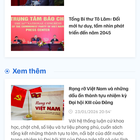
cương - Đột phá - Phát triển" và ý thức trách nhiệm
cao trước Đảng, Nhân dân và đất nước, Đại hội đại
biểu toàn quốc lần thứ XIV của Đảng đã thành
công rất tốt đẹp.
Đại hội XIV của Đảng: Niềm
tin, ý chí, quyết tâm và tầm
nhìn phát triển mới của đất
nước
Tổng Bí thư Tô Lâm: Đổi
mới tư duy, tầm nhìn phát
triển đến năm 2045