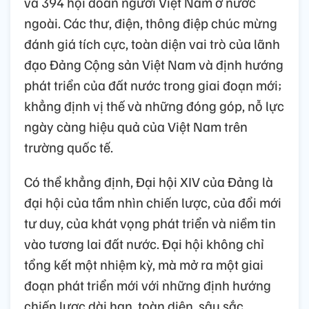
sắc, sự đoàn kết, tin tưởng, ủng hộ, góp phần
quan trọng vào thành công của Đại hội. tính
đến thời điểm bế mạc, Đại hội cũng nhận
được 898 thư, điện mừng, thông điệp từ 167
chính đảng, 17 tổ chức quốc tế, 78 cá nhân,
242 tổ chức chính trị, tổ chức hữu nghị, tổ
chức nhân dân và địa phương nước ngoài
và 394 hội đoàn người Việt Nam ở nước
ngoài. Các thư, điện, thông điệp chúc mừng
đánh giá tích cực, toàn diện vai trò của lãnh
đạo Đảng Cộng sản Việt Nam và định hướng
phát triển của đất nước trong giai đoạn mới;
khẳng định vị thế và những đóng góp, nỗ lực
ngày càng hiệu quả của Việt Nam trên
trường quốc tế.