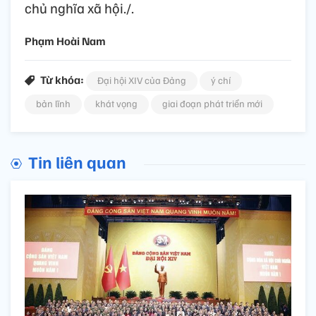
mạnh của Nhân dân và khối đại đoàn kết
toàn dân tộc, có đầy đủ cơ sở để tin tưởng
rằng toàn Đảng, toàn dân và toàn quân ta
nhất định sẽ thực hiện thắng lợi Nghị quyết
Đại hội XIV, xây dựng nước Việt Nam hòa
bình, độc lập, dân chủ, giàu mạnh, phồn
vinh, văn minh, hạnh phúc, vững bước đi lên
chủ nghĩa xã hội./.
Phạm Hoài Nam
Từ khóa:
Đại hội XIV của Đảng
ý chí
bản lĩnh
khát vọng
giai đoạn phát triển mới