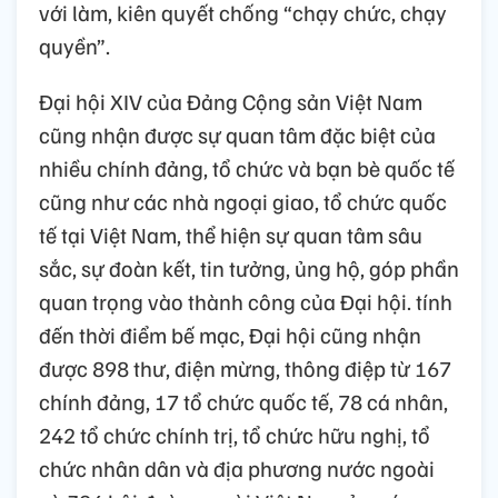
tiết kiệm, chống phô trương, hình thức; làm
tốt công tác cán bộ, đặt đúng người, giao
đúng việc, đánh giá bằng sản phẩm, đo
bằng uy tín trong Nhân dân; trọng dụng
người có đức, có tài, dám làm, biết làm, làm
được việc; đưa ra khỏi hệ thống người cơ
hội, người né trách nhiệm, nói không đi đôi
với làm, kiên quyết chống “chạy chức, chạy
quyền”.
Đại hội XIV của Đảng Cộng sản Việt Nam
cũng nhận được sự quan tâm đặc biệt của
nhiều chính đảng, tổ chức và bạn bè quốc tế
cũng như các nhà ngoại giao, tổ chức quốc
tế tại Việt Nam, thể hiện sự quan tâm sâu