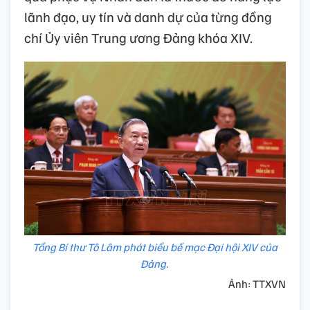
thay mặt Ban Chấp hành Trung ương khóa
XIV, Tổng Bí thư Tô Lâm khẳng định Ban
Chấp hành Trung ương Đảng khóa XIV sẽ
làm việc bằng tinh thần nêu gương cao nhất,
nói đi đôi với làm, làm đến cùng, việc vì dân
phải làm nhanh, làm đúng, làm tốt bằng
năng lực lãnh đạo và tổ chức thực hiện. Hiệu
quả phục vụ Nhân dân là thước đo năng lực
lãnh đạo, uy tín và danh dự của từng đồng
chí Ủy viên Trung ương Đảng khóa XIV.