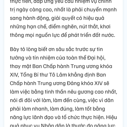
công tác nhân sự được tập trung chuẩn bị
kỹ lưỡng, bảo đảm quy định của Bộ Chính trị
về khung tiêu chuẩn chức danh, tiêu chí
đánh giá cán bộ thuộc diện Ban Chấp hành
Trung ương, Bộ Chính trị, Ban Bí thư quản lý.
Các đồng chí trúng cử bảo đảm đủ phẩm
chất, năng lực, uy tín, được rèn luyện qua
thực tiễn, đáp ứng yêu cầu nhiệm vụ chính
trị ngày càng cao, nhất là phải chuyển mạnh
sang hành động, giải quyết có hiệu quả
những hạn chế, điểm nghẽn, nút thắt, khơi
thông mọi nguồn lực để phát triển đất nước.
Bày tỏ lòng biết ơn sâu sắc trước sự tin
tưởng và tín nhiệm của toàn thể Đại hội,