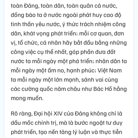
giữa phát triển kinh tế - xã hội với quốc
phòng, an ninh và đối ngoại.
Trong phát biểu bế mạc Đại hội, Tổng Bí thư
Tô Lâm khẳng định, thành công rất tốt đẹp
của Đại hội XIV thể hiện niềm tin, ý chí, quyết
tâm và tầm nhìn phát triển mới của đất nước
ta. Thay mặt Đại hội, Tổng Bí thư kêu gọi
toàn Đảng, toàn dân, toàn quân cả nước,
đồng bào ta ở nước ngoài phát huy cao độ
tinh thần yêu nước, ý thức trách nhiệm công
dân, khát vọng phát triển; mỗi cơ quan, đơn
vị, tổ chức, cá nhân hãy bắt đầu bằng những
công việc cụ thể nhất, góp phần đưa đất
nước ta mỗi ngày một phá triển; nhân dân ta