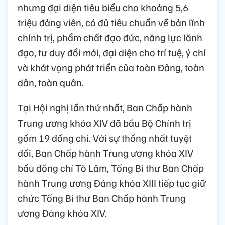
Cùng với công tác Văn kiện, các đại biểu
nhận định công tác chuẩn bị nhân sự công
phu, chặt chẽ đã góp phần làm nên thành
công của Đại hội lần thứ XIV. Đại hội đã bầu
ra Ban Chấp hành Trung ương Đảng khóa
XIV gồm 200 đồng chí, trong đó có 180 Ủy
viên chính thức và 20 Ủy viên dự khuyết,
nhưng đại diện tiêu biểu cho khoảng 5,6
triệu đảng viên, có đủ tiêu chuẩn về bản lĩnh
chính trị, phẩm chất đạo đức, năng lực lãnh
đạo, tư duy đổi mới, đại diện cho trí tuệ, ý chí
và khát vọng phát triển của toàn Đảng, toàn
dân, toàn quân.
Tại Hội nghị lần thứ nhất, Ban Chấp hành