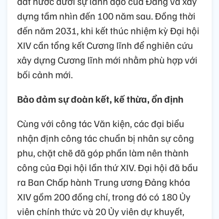
khi bế mạc Đại hội, Tổng Bí thư Tô Lâm cho
biết, Đại hội XIV đặt trong bối cảnh lịch sử
quan trọng, đòi hỏi tầm nhìn mới, không chỉ
trong nhiệm kỳ Đại hội XIV mà còn vươn tới
tầm nhìn đến 2045. Đây là nhiệm vụ mà Ban
Chấp hành Trung ương khóa XIV phải thực
hiện, để đến năm 2031 sẽ tổng kết 100 năm
đất nước dưới sự lãnh đạo của Đảng và xây
dựng tầm nhìn đến 100 năm sau. Đồng thời
đến năm 2031, khi kết thúc nhiệm kỳ Đại hội
XIV cần tổng kết Cương lĩnh để nghiên cứu
xây dựng Cương lĩnh mới nhằm phù hợp với
bối cảnh mới.
Bảo đảm sự đoàn kết, kế thừa, ổn định