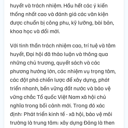
Chiều ngày 20 và ngày 21/1/2026, các đại
biểu đã thảo luận tại đoàn và tham luận tại
hội trường về các văn kiện của Ban Chấp
hành Trung ương Đảng khóa XIII trình Đại
hội đại biểu toàn quốc lần thứ XIV của Đảng.
Đã có 815 lượt ý kiến phát biểu. Không khí
thảo luận sôi nổi, dân chủ, thẳng thắn, tâm
huyết và trách nhiệm. Hầu hết các ý kiến
thống nhất cao và đánh giá các văn kiện
được chuẩn bị công phu, kỹ lưỡng, bài bản,
khoa học và đổi mới.
Với tinh thần trách nhiệm cao, trí tuệ và tâm
huyết, Đại hội đã thảo luận và thông qua
những chủ trương, quyết sách và các