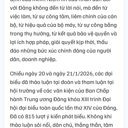
phải hướng tới nâng cao đời sống vật chất
và tinh thần của nhân dân; bảo đảm quyền
làm chủ của nhân dân; tôn trọng, lắng nghe
và dựa vào nhân dân. Đảng phải gắn bó mật
thiết với nhân dân, tận tâm phục vụ nhân
dân, chịu sự giám sát của nhân dân, chịu
trách nhiệm trước nhân dân về mọi quyết
định của mình. Niềm tin của nhân dân đối
với Đảng không đến từ lời nói, mà đến từ
việc làm, từ sự công tâm, liêm chính của cán
bộ, từ hiệu quả của bộ máy, từ sự công bằng
trong thụ hưởng, từ kết quả bảo vệ quyền và
lợi ích hợp pháp, giải quyết kịp thời, thấu
đáo những bức xúc chính đáng của người
dân, doanh nghiệp.