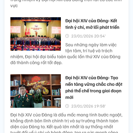
Xem thêm
Rạng rỡ Việt Nam và những
dấu ấn thành tựu nhiệm kỳ
Đại hội XIII của Đảng
23/01/2026 20:54’
Với hệ thống luận cứ khoa
học, chặt chẽ, số liệu và tư liệu phong phú, cuốn sách
tổng kết những thành tựu to lớn, nổi bật của đất nước
trong nhiệm kỳ Đại hội XIII của Đảng trên tất cả các lĩnh
vực
Đại hội XIV của Đảng: Kết
tinh ý chí, mở lối phát triển
23/01/2026 20:54’
Sau những ngày làm việc
tận tâm, trí tuệ và trách
nhiệm, Đại hội đại biểu toàn quốc lần thứ XIV của Đảng
đã thành công rất tốt đẹp.