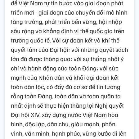
mỗi ngày một ấm no, hạnh phúc; Việt Nam
ta mỗi ngày một lớn mạnh, sánh vai cùng
các cường quốc năm châu như Bác Hồ hằng
mong muốn.
Rõ ràng, Đại hội XIV của Đảng không chỉ là
dấu mốc chính trị, mà là bước ngoặt tư duy
phát triển, tạo nền tảng lý luận và thực tiễn
để Việt Nam tự tin bước vào giai đoạn phát
triển mới - giai đoạn của chuyển đổi mô hình
tăng trưởng, phát triển bền vững, hội nhập
sâu rộng và khẳng định vị thế quốc gia trên
trường quốc tế. Với sự đoàn kết và khí thế
quyết tâm của Đại hội; với những quyết sách
lớn đã được thông qua; với sự thống nhất ý
chí và hành động của toàn Đảng; với sức