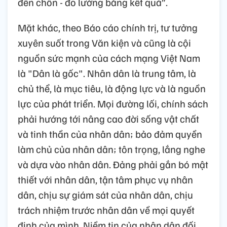
chính trị xác định 12 định hướng lớn; 6
nhiệm vụ trọng tâm và 3 đột phá chiến lược.
Chương trình hành động đã cụ thể hóa các
nhiệm vụ có thể triển khai thực hiện ngay.
Tinh thần cốt lõi được cô đọng trong 8 nội
dung quan trọng, thể hiện rõ yêu cầu “Lựa
chọn đúng - triển khai nhanh - làm đến nơi
đến chốn - đo lường bằng kết quả”.
Mặt khác, theo Báo cáo chính trị, tư tưởng
xuyên suốt trong Văn kiện và cũng là cội
nguồn sức mạnh của cách mạng Việt Nam
là "Dân là gốc". Nhân dân là trung tâm, là
chủ thể, là mục tiêu, là động lực và là nguồn
lực của phát triển. Mọi đường lối, chính sách