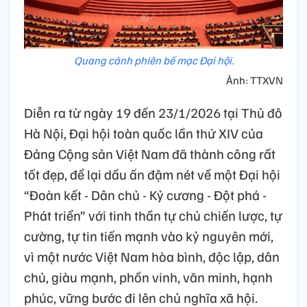
Quang cảnh phiên bế mạc Đại hội.
Ảnh: TTXVN
Diễn ra từ ngày 19 đến 23/1/2026 tại Thủ đô
Hà Nội, Đại hội toàn quốc lần thứ XIV của
Đảng Cộng sản Việt Nam đã thành công rất
tốt đẹp, để lại dấu ấn đậm nét về một Đại hội
“Đoàn kết - Dân chủ - Kỷ cương - Đột phá -
Phát triển” với tinh thần tự chủ chiến lược, tự
cường, tự tin tiến mạnh vào kỷ nguyên mới,
vì một nước Việt Nam hòa bình, độc lập, dân
chủ, giàu mạnh, phồn vinh, văn minh, hạnh
phúc, vững bước đi lên chủ nghĩa xã hội.