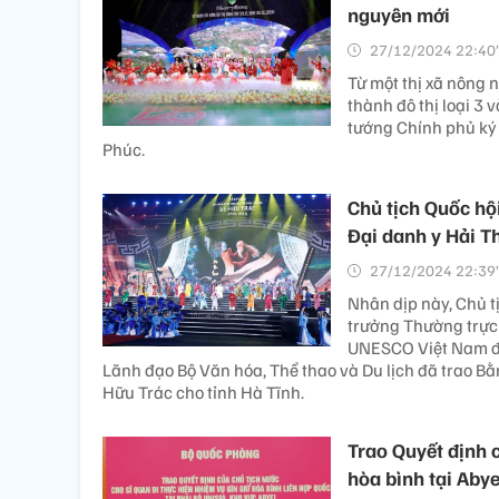
nguyên mới
27/12/2024 22:40’
Từ một thị xã nông 
thành đô thị loại 3
tướng Chính phủ ký Q
Phúc.
Chủ tịch Quốc hộ
Đại danh y Hải 
27/12/2024 22:39’
Nhân dịp này, Chủ 
trưởng Thường trực
UNESCO Việt Nam đã
Lãnh đạo Bộ Văn hóa, Thể thao và Du lịch đã trao Bằ
Hữu Trác cho tỉnh Hà Tĩnh.
Trao Quyết định 
hòa bình tại Abye