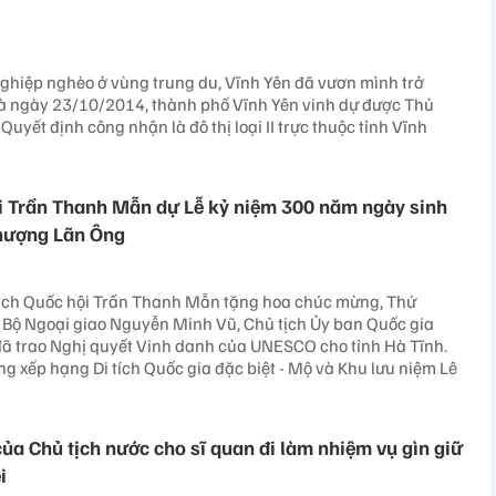
nghiệp nghèo ở vùng trung du, Vĩnh Yên đã vươn mình trở
 và ngày 23/10/2014, thành phố Vĩnh Yên vinh dự được Thủ
uyết định công nhận là đô thị loại II trực thuộc tỉnh Vĩnh
i Trần Thanh Mẫn dự Lễ kỷ niệm 300 năm ngày sinh
Thượng Lãn Ông
tịch Quốc hội Trần Thanh Mẫn tặng hoa chúc mừng, Thứ
 Bộ Ngoại giao Nguyễn Minh Vũ, Chủ tịch Ủy ban Quốc gia
 trao Nghị quyết Vinh danh của UNESCO cho tỉnh Hà Tĩnh.
ng xếp hạng Di tích Quốc gia đặc biệt - Mộ và Khu lưu niệm Lê
của Chủ tịch nước cho sĩ quan đi làm nhiệm vụ gìn giữ
i