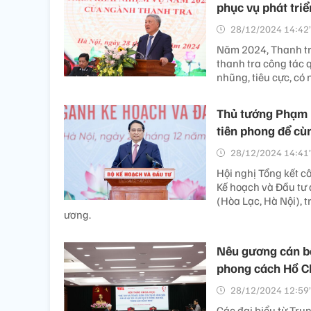
phục vụ phát triển
28/12/2024 14:42’
Năm 2024, Thanh tra
thanh tra công tác 
nhũng, tiêu cực, có 
Thủ tướng Phạm 
tiên phong để cù
28/12/2024 14:41’
Hội nghị Tổng kết 
Kế hoạch và Đầu tư 
(Hòa Lạc, Hà Nội), t
ương.
Nêu gương cán bộ
phong cách Hồ C
28/12/2024 12:59’
Các đại biểu từ Tru