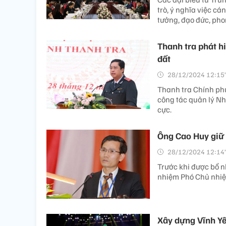
trò, ý nghĩa việc cá
tưởng, đạo đức, pho
Thanh tra phát h
đất
28/12/2024 12:15’
Thanh tra Chính phủ
công tác quản lý Nh
cực.
Ông Cao Huy giữ 
28/12/2024 12:14’
Trước khi được bổ n
nhiệm Phó Chủ nhi
Xây dựng Vĩnh Y