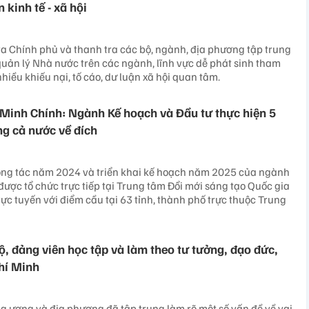
 kinh tế - xã hội
 Chính phủ và thanh tra các bộ, ngành, địa phương tập trung
quản lý Nhà nước trên các ngành, lĩnh vực dễ phát sinh tham
nhiều khiếu nại, tố cáo, dư luận xã hội quan tâm.
Minh Chính: Ngành Kế hoạch và Đầu tư thực hiện 5
ng cả nước về đích
công tác năm 2024 và triển khai kế hoạch năm 2025 của ngành
được tổ chức trực tiếp tại Trung tâm Đổi mới sáng tạo Quốc gia
rực tuyến với điểm cầu tại 63 tỉnh, thành phố trực thuộc Trung
, đảng viên học tập và làm theo tư tưởng, đạo đức,
hí Minh
ng ương và địa phương đã tập trung làm rõ một số vấn đề về vai