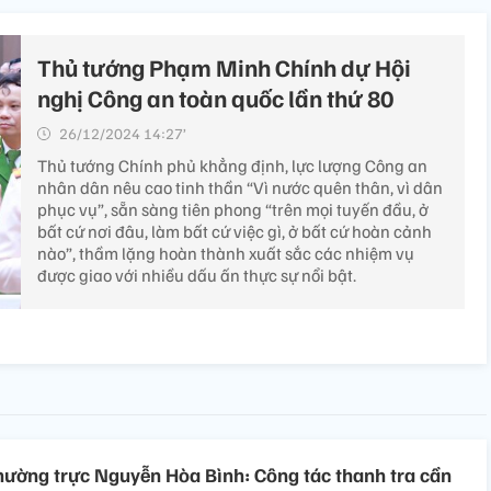
Thủ tướng Phạm Minh Chính dự Hội
nghị Công an toàn quốc lần thứ 80
26/12/2024 14:27’
Thủ tướng Chính phủ khẳng định, lực lượng Công an
nhân dân nêu cao tinh thần “Vì nước quên thân, vì dân
phục vụ”, sẵn sàng tiên phong “trên mọi tuyến đầu, ở
bất cứ nơi đâu, làm bất cứ việc gì, ở bất cứ hoàn cảnh
nào”, thầm lặng hoàn thành xuất sắc các nhiệm vụ
được giao với nhiều dấu ấn thực sự nổi bật.
ường trực Nguyễn Hòa Bình: Công tác thanh tra cần