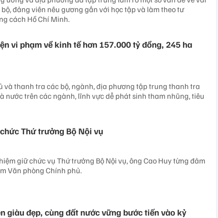
n bộ, đảng viên nêu gương gắn với học tập và làm theo tư
ng cách Hồ Chí Minh.
iện vi phạm về kinh tế hơn 157.000 tỷ đồng, 245 ha
 và thanh tra các bộ, ngành, địa phương tập trung thanh tra
à nước trên các ngành, lĩnh vực dễ phát sinh tham nhũng, tiêu
chức Thứ trưởng Bộ Nội vụ
hiệm giữ chức vụ Thứ trưởng Bộ Nội vụ, ông Cao Huy từng đảm
ệm Văn phòng Chính phủ.
ên giàu đẹp, cùng đất nước vững bước tiến vào kỷ