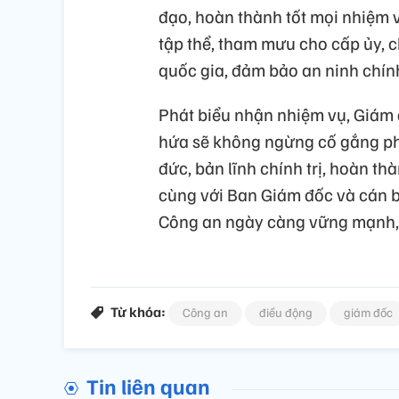
đạo, hoàn thành tốt mọi nhiệm v
tập thể, tham mưu cho cấp ủy, c
quốc gia, đảm bảo an ninh chính t
Phát biểu nhận nhiệm vụ, Giám
hứa sẽ không ngừng cố gắng ph
đức, bản lĩnh chính trị, hoàn t
cùng với Ban Giám đốc và cán b
Công an ngày càng vững mạnh, đ
Từ khóa:
Công an
điều động
giám đốc
Tin liên quan