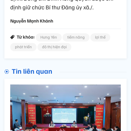
định giữ chức Bí thư Đảng ủy xã./.
Nguyễn Mạnh Khánh
Từ khóa:
Hưng Yên
tiềm năng
lợi thế
phát triển
đô thị hiện đại
Tin liên quan