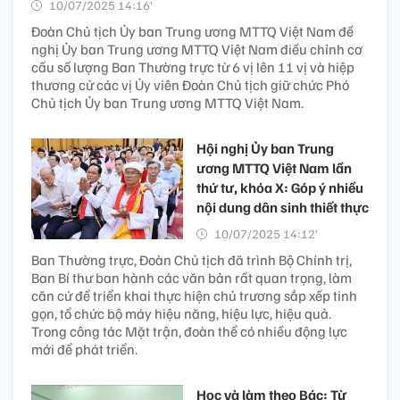
10/07/2025 14:16’
Đoàn Chủ tịch Ủy ban Trung ương MTTQ Việt Nam đề
nghị Ủy ban Trung ương MTTQ Việt Nam điều chỉnh cơ
cấu số lượng Ban Thường trực từ 6 vị lên 11 vị và hiệp
thương cử các vị Ủy viên Đoàn Chủ tịch giữ chức Phó
Chủ tịch Ủy ban Trung ương MTTQ Việt Nam.
Hội nghị Ủy ban Trung
ương MTTQ Việt Nam lần
thứ tư, khóa X: Góp ý nhiều
nội dung dân sinh thiết thực
10/07/2025 14:12’
Ban Thường trực, Đoàn Chủ tịch đã trình Bộ Chính trị,
Ban Bí thư ban hành các văn bản rất quan trọng, làm
căn cứ để triển khai thực hiện chủ trương sắp xếp tinh
gọn, tổ chức bộ máy hiệu năng, hiệu lực, hiệu quả.
Trong công tác Mặt trận, đoàn thể có nhiều động lực
mới để phát triển.
Học và làm theo Bác: Từ