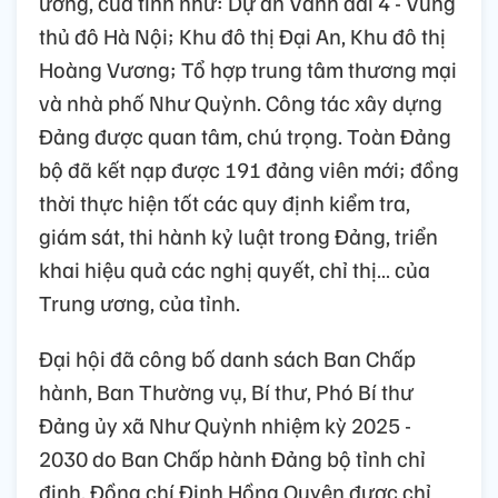
ương, của tỉnh như: Dự án Vành đai 4 - Vùng
thủ đô Hà Nội; Khu đô thị Đại An, Khu đô thị
Hoàng Vương; Tổ hợp trung tâm thương mại
và nhà phố Như Quỳnh. Công tác xây dựng
Đảng được quan tâm, chú trọng. Toàn Đảng
bộ đã kết nạp được 191 đảng viên mới; đồng
thời thực hiện tốt các quy định kiểm tra,
giám sát, thi hành kỷ luật trong Đảng, triển
khai hiệu quả các nghị quyết, chỉ thị… của
Trung ương, của tỉnh.
Đại hội đã công bố danh sách Ban Chấp
hành, Ban Thường vụ, Bí thư, Phó Bí thư
Đảng ủy xã Như Quỳnh nhiệm kỳ 2025 -
2030 do Ban Chấp hành Đảng bộ tỉnh chỉ
định. Đồng chí Đinh Hồng Quyên được chỉ