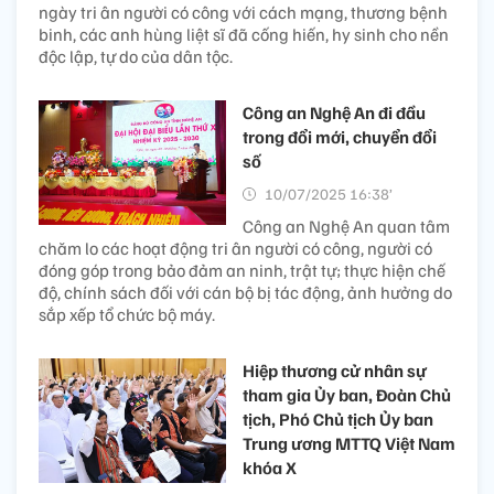
ngày tri ân người có công với cách mạng, thương bệnh
binh, các anh hùng liệt sĩ đã cống hiến, hy sinh cho nền
độc lập, tự do của dân tộc.
Công an Nghệ An đi đầu
trong đổi mới, chuyển đổi
số
10/07/2025 16:38’
Công an Nghệ An quan tâm
chăm lo các hoạt động tri ân người có công, người có
đóng góp trong bảo đảm an ninh, trật tự; thực hiện chế
độ, chính sách đối với cán bộ bị tác động, ảnh hưởng do
sắp xếp tổ chức bộ máy.
Hiệp thương cử nhân sự
tham gia Ủy ban, Đoàn Chủ
tịch, Phó Chủ tịch Ủy ban
Trung ương MTTQ Việt Nam
khóa X