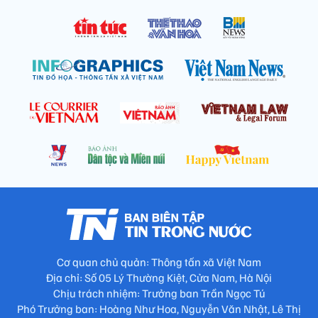
Cơ quan chủ quản: Thông tấn xã Việt Nam
Địa chỉ: Số 05 Lý Thường Kiệt, Cửa Nam, Hà Nội
Chịu trách nhiệm: Trưởng ban Trần Ngọc Tú
Phó Trưởng ban: Hoàng Như Hoa, Nguyễn Văn Nhật, Lê Thị