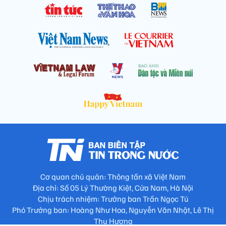
Cơ quan chủ quản: Thông tấn xã Việt Nam
Địa chỉ: Số 05 Lý Thường Kiệt, Cửa Nam, Hà Nội
Chịu trách nhiệm: Trưởng ban Trần Ngọc Tú
Phó Trưởng ban: Hoàng Như Hoa, Nguyễn Văn Nhật, Lê Thị
Thu Hương