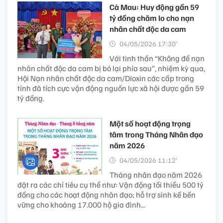
Cà Mau: Huy động gần 59
tỷ đồng chăm lo cho nạn
nhân chất độc da cam
04/05/2026 17:30’
Với tinh thần “Không để nạn
nhân chất độc da cam bị bỏ lại phía sau”, nhiệm kỳ qua,
Hội Nạn nhân chất độc da cam/Dioxin các cấp trong
tỉnh đã tích cực vận động nguồn lực xã hội được gần 59
tỷ đồng.
Một số hoạt động trọng
tâm trong Tháng Nhân đạo
năm 2026
04/05/2026 11:12’
Tháng nhân đạo năm 2026
đặt ra các chỉ tiêu cụ thể như: Vận động tối thiểu 500 tỷ
đồng cho các hoạt động nhân đạo; hỗ trợ sinh kế bền
vững cho khoảng 17.000 hộ gia đình...