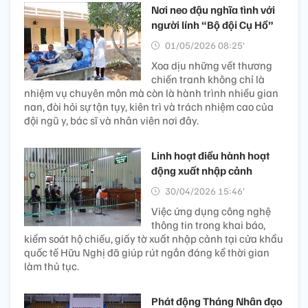
Nơi neo đậu nghĩa tình với
người lính “Bộ đội Cụ Hồ”
01/05/2026 08:25’
Xoa dịu những vết thương
chiến tranh không chỉ là
nhiệm vụ chuyên môn mà còn là hành trình nhiều gian
nan, đòi hỏi sự tận tụy, kiên trì và trách nhiệm cao của
đội ngũ y, bác sĩ và nhân viên nơi đây.
Linh hoạt điều hành hoạt
động xuất nhập cảnh
30/04/2026 15:46’
Việc ứng dụng công nghệ
thông tin trong khai báo,
kiểm soát hộ chiếu, giấy tờ xuất nhập cảnh tại cửa khẩu
quốc tế Hữu Nghị đã giúp rút ngắn đáng kể thời gian
làm thủ tục.
Phát động Tháng Nhân đạo