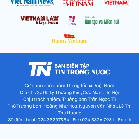
Cơ quan chủ quản: Thông tấn xã Việt Nam
Địa chỉ: Số 05 Lý Thường Kiệt, Cửa Nam, Hà Nội
Chịu trách nhiệm: Trưởng ban Trần Ngọc Tú
Phó Trưởng ban: Hoàng Như Hoa, Nguyễn Văn Nhật, Lê Thị
Thu Hương
Số điện thoại: 024.38257994 - Fax: 024.3826.7981 - Email:
tap.phongbien@gmail.com