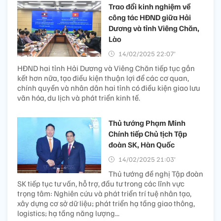
Trao đổi kinh nghiệm về
công tác HĐND giữa Hải
Dương và tỉnh Viêng Chăn,
Lào
14/02/2025 22:07’
HĐND hai tỉnh Hải Dương và Viêng Chăn tiếp tục gắn
kết hơn nữa, tạo điều kiện thuận lợi để các cơ quan,
chính quyền và nhân dân hai tỉnh có điều kiện giao lưu
văn hóa, du lịch và phát triển kinh tế.
Thủ tướng Phạm Minh
Chính tiếp Chủ tịch Tập
đoàn SK, Hàn Quốc
14/02/2025 21:03’
Thủ tướng đề nghị Tập đoàn
SK tiếp tục tư vấn, hỗ trợ, đầu tư trong các lĩnh vực
trọng tâm: Nghiên cứu và phát triển trí tuệ nhân tạo,
xây dựng cơ sở dữ liệu; phát triển hạ tầng giao thông,
logistics; hạ tầng năng lượng...