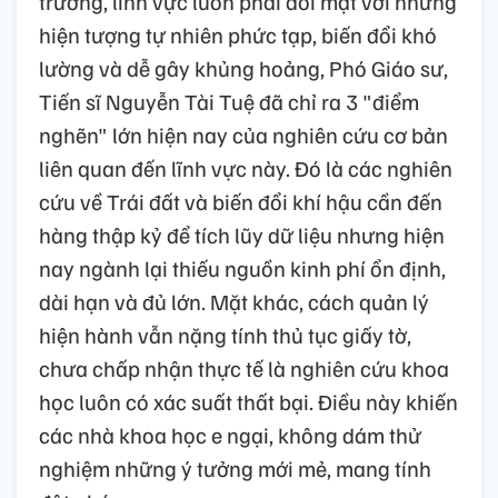
trường, lĩnh vực luôn phải đối mặt với những
hiện tượng tự nhiên phức tạp, biến đổi khó
lường và dễ gây khủng hoảng, Phó Giáo sư,
Tiến sĩ Nguyễn Tài Tuệ đã chỉ ra 3 "điểm
nghẽn" lớn hiện nay của nghiên cứu cơ bản
liên quan đến lĩnh vực này. Đó là các nghiên
cứu về Trái đất và biến đổi khí hậu cần đến
hàng thập kỷ để tích lũy dữ liệu nhưng hiện
nay ngành lại thiếu nguồn kinh phí ổn định,
dài hạn và đủ lớn. Mặt khác, cách quản lý
hiện hành vẫn nặng tính thủ tục giấy tờ,
chưa chấp nhận thực tế là nghiên cứu khoa
học luôn có xác suất thất bại. Điều này khiến
các nhà khoa học e ngại, không dám thử
nghiệm những ý tưởng mới mẻ, mang tính