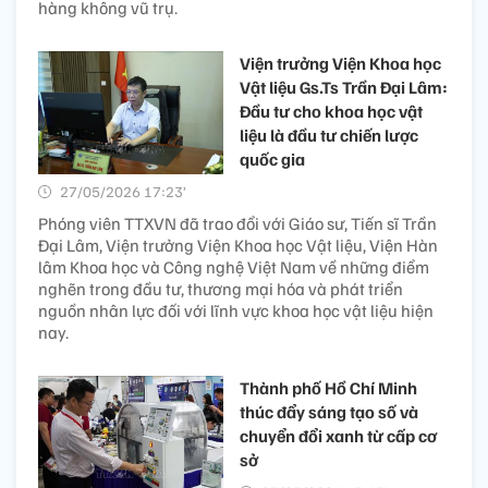
hàng không vũ trụ.
Viện trưởng Viện Khoa học
Vật liệu Gs.Ts Trần Đại Lâm:
Đầu tư cho khoa học vật
liệu là đầu tư chiến lược
quốc gia
27/05/2026 17:23’
Phóng viên TTXVN đã trao đổi với Giáo sư, Tiến sĩ Trần
Đại Lâm, Viện trưởng Viện Khoa học Vật liệu, Viện Hàn
lâm Khoa học và Công nghệ Việt Nam về những điểm
nghẽn trong đầu tư, thương mại hóa và phát triển
nguồn nhân lực đối với lĩnh vực khoa học vật liệu hiện
nay.
Thành phố Hồ Chí Minh
thúc đẩy sáng tạo số và
chuyển đổi xanh từ cấp cơ
sở