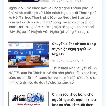
27/05/2026 15:45’
Ngày 27/5, Sở Khoa học và Công nghệ Thành phố Hồ
Chí Minh phối hợp với Liên minh Hợp tác xã Thành phố
và Hội Tin học Thành phố tổ chức Ngày hội Startup
connection day với chủ đề “Sáng tạo số và chuyển đổi
xanh”, tại Trung tâm Khởi nghiệp sáng tạo Thành phố
(SIHUB) cơ sở Huỳnh Văn Nghệ (phường Phú Lợi).
Chuyển biến tích cực trong
thực hiện Nghị quyết 57-
NQ/TW
27/05/2026 15:36’
Thực hiện Nghị quyết số 57-
NQ/TW của Bộ Chính trị về đột phá phát triển khoa học,
công nghệ, đổi mới sáng tạo và chuyển đổi số quốc gia,
tỉnh Khánh Hòa đã đầu tư cho hạ tầng số.
Chính sách học bổng cho
người học các ngành khoa
học cơ bản, kỹ thuật then