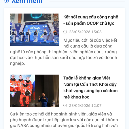
Kết nối cung cầu công nghệ
- sản phẩm OCOP chủ lực
28/05/2026 13:08’
Mục tiêu cốt lõi của việc kết
nối cung cầu là đưa công
nghệ từ các phòng thí nghiệm, viện nghiên cứu, trường
đại học vào thực tiễn sản xuất của hợp tác xã và doanh
nghiệp.
Tuần lễ không gian Việt
Nam tại Cần Thơ: Khơi dậy
khát vọng sáng tạo và đam
mê khoa học
28/05/2026 12:07’
Sự kiện tạo cơ hội để học sinh, sinh viên, giáo viên và
phụ huynh được trực tiếp giao lưu với các cựu phi hành
gia NASA cùng nhiều chuyên gia quốc tế trong lĩnh vực