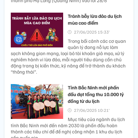
thành phố Hạ Long (Quảng Ninh) vào tối 28/6
Tránh bẫy lừa đảo du lịch
mùa cao điểm
27/06/2025 15:33’
Trong bối cảnh các cơ quan
quản lý đang nỗ lực làm
sạch không gian mạng, loại bỏ tài khoản giả mạo, xử lý
nghiêm hành vi lừa đảo, mỗi người tiêu dùng cần chủ
động trang bị kiến thức, kỹ năng để trở thành du khách
“thông thái”.
Tỉnh Bắc Ninh mới phấn
đấu đạt tổng thu 10.000 tỷ
đồng từ du lịch
27/06/2025 10:21’
Mục tiêu của ngành du lịch
tỉnh Bắc Ninh mới đến năm 2030 là phấn đấu hoàn
thành các tiêu chí để đề nghị công nhận 1 khu du lịch
cấp quốc gia.