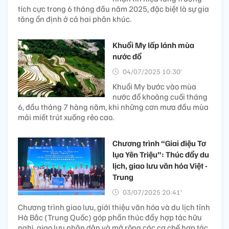
tích cực trong 6 tháng đầu năm 2025, đặc biệt là sự gia
tăng ổn định ở cả hai phân khúc.
Khuổi My lấp lánh mùa
nước đổ
04/07/2025 10:30’
Khuổi My bước vào mùa
nước đổ khoảng cuối tháng
6, đầu tháng 7 hàng năm, khi những cơn mưa đầu mùa
mải miết trút xuống rẻo cao.
Chương trình “Giai điệu Tơ
lụa Yên Triệu”: Thúc đẩy du
lịch, giao lưu văn hóa Việt -
Trung
03/07/2025 20:41’
Chương trình giao lưu, giới thiệu văn hóa và du lịch tỉnh
Hà Bắc (Trung Quốc) góp phần thúc đẩy hợp tác hữu
nghị, giao lưu nhân dân và mở rộng các cơ chế hợp tác