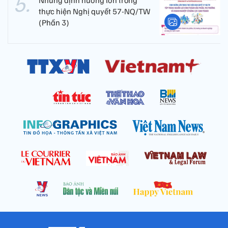
thực hiện Nghị quyết 57-NQ/TW
(Phần 3)