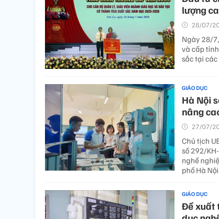
lượng c
28/07/20
Ngày 28/7,
và cấp tỉnh
sắc tại các
GIÁO DỤC
Hà Nội s
nâng cao
27/07/20
Chủ tịch U
số 292/KH-U
nghề nghiệ
phố Hà Nội
GIÁO DỤC
Đề xuất 
dục nghề