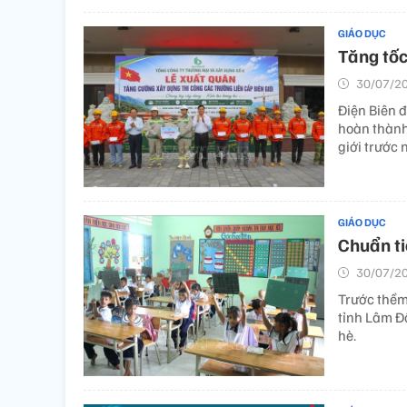
GIÁO DỤC
Tăng tốc
30/07/20
Điện Biên 
hoàn thành 
giới trước
GIÁO DỤC
Chuẩn ti
30/07/20
Trước thềm
tỉnh Lâm Đ
hè.