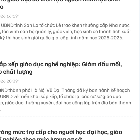
ao
26 16:19’
 UBND tỉnh Sơn La tổ chức Lễ trao khen thưởng cấp Nhà nước
, tôn vinh cán bộ quản lý, giáo viên, học sinh có thành tích xuất
 kỳ thi học sinh giỏi quốc gia, cấp tỉnh năm học 2025-2026.
ắp xếp giáo dục nghề nghiệp: Giảm đầu mối,
 chất lượng
26 20:39’
BND thành phố Hà Nội Vũ Đại Thắng đã ký ban hành Kế hoạch
BND về triển khai sắp xếp, tổ chức lại các cơ sở giáo dục
p, giáo dục thường xuyên, đại học công lập trên địa bàn thành
.
tăng mức trợ cấp cho người học đại học, giáo
 nghiệp theo mức lương cơ sở