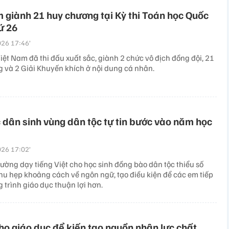
 giành 21 huy chương tại Kỳ thi Toán học Quốc
hứ 26
26 17:46’
iệt Nam đã thi đấu xuất sắc, giành 2 chức vô địch đồng đội, 21
 và 2 Giải Khuyến khích ở nội dung cá nhân.
 dân sinh vùng dân tộc tự tin bước vào năm học
26 17:02’
ường dạy tiếng Việt cho học sinh đồng bào dân tộc thiểu số
hu hẹp khoảng cách về ngôn ngữ, tạo điều kiện để các em tiếp
 trình giáo dục thuận lợi hơn.
ho giáo dục để kiến tạo nguồn nhân lực chất