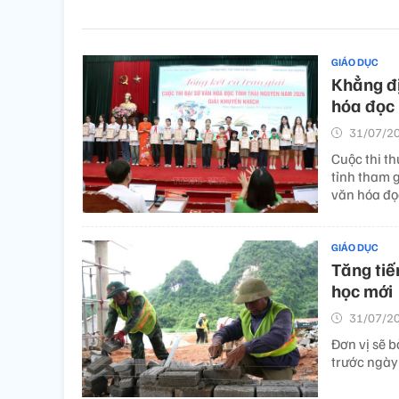
GIÁO DỤC
Khẳng đị
hóa đọc
31/07/20
Cuộc thi t
tỉnh tham g
văn hóa đọ
GIÁO DỤC
Tăng tiế
học mới
31/07/20
Đơn vị sẽ b
trước ngày