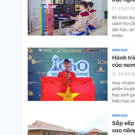
27/07/20
Bộ Giáo dụ
sách trợ cấ
đại học, cơ
nhân.
GIÁO DỤC
Hành trì
của nam 
27/07/20
Huy chương
phần thưởn
học sinh g
hiếu học c
GIÁO DỤC
Sắp xếp 
cao năng