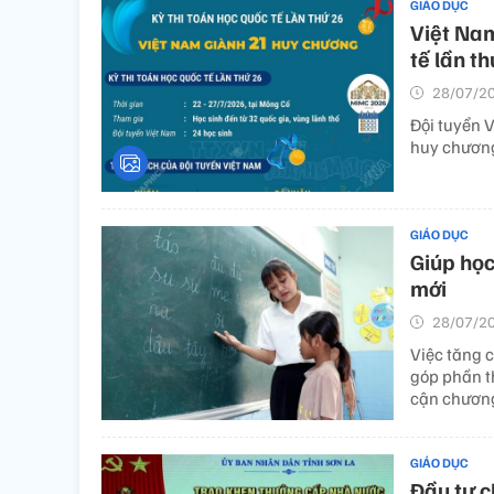
GIÁO DỤC
Việt Nam
tế lần t
28/07/20
Đội tuyển V
huy chương
GIÁO DỤC
Giúp học
mới
28/07/20
Việc tăng c
góp phần t
cận chương
GIÁO DỤC
Đầu tư c