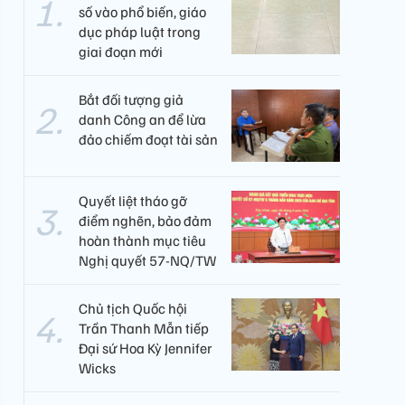
số vào phổ biến, giáo
dục pháp luật trong
giai đoạn mới
Bắt đối tượng giả
danh Công an để lừa
đảo chiếm đoạt tài sản
Quyết liệt tháo gỡ
điểm nghẽn, bảo đảm
hoàn thành mục tiêu
Nghị quyết 57-NQ/TW
Chủ tịch Quốc hội
Trần Thanh Mẫn tiếp
Đại sứ Hoa Kỳ Jennifer
Wicks