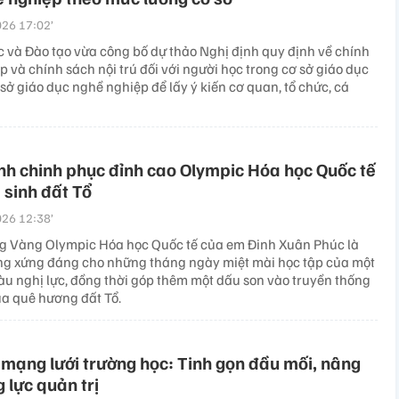
26 17:02’
c và Đào tạo vừa công bố dự thảo Nghị định quy định về chính
p và chính sách nội trú đối với người học trong cơ sở giáo dục
 sở giáo dục nghề nghiệp để lấy ý kiến cơ quan, tổ chức, cá
nh chinh phục đỉnh cao Olympic Hóa học Quốc tế
sinh đất Tổ
26 12:38’
 Vàng Olympic Hóa học Quốc tế của em Đinh Xuân Phúc là
g xứng đáng cho những tháng ngày miệt mài học tập của một
iàu nghị lực, đồng thời góp thêm một dấu son vào truyền thống
ủa quê hương đất Tổ.
mạng lưới trường học: Tinh gọn đầu mối, nâng
 lực quản trị