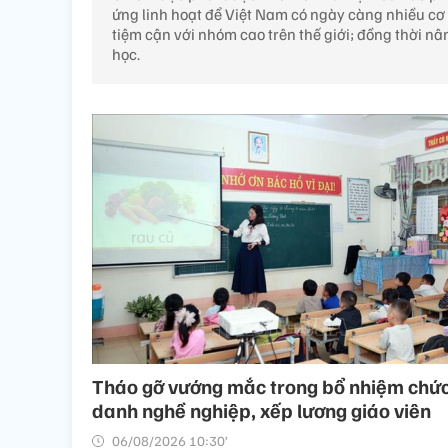
ứng linh hoạt để Việt Nam có ngày càng nhiều cơ 
tiệm cận với nhóm cao trên thế giới; đồng thời n
học.
Tháo gỡ vướng mắc trong bổ nhiệm chứ
danh nghề nghiệp, xếp lương giáo viên
06/08/2026 10:30’