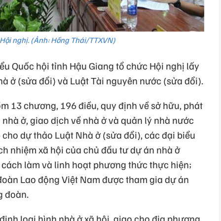
Hội nghị. (Ảnh: Hồng Thái/TTXVN)
ểu Quốc hội tỉnh Hậu Giang tổ chức Hội nghị lấy
à ở (sửa đổi) và Luật Tài nguyên nước (sửa đổi).
ồm 13 chương, 196 điều, quy định về sở hữu, phát
g nhà ở, giao dịch về nhà ở và quản lý nhà nước
 cho dự thảo Luật Nhà ở (sửa đổi), các đại biểu
ách nhiệm xã hội của chủ đầu tư dự án nhà ở
cách làm và linh hoạt phương thức thực hiện;
 đoàn Lao động Việt Nam được tham gia dự án
g đoàn.
định loại hình nhà ở xã hội, giao cho địa phương