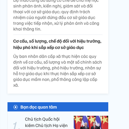
Dự thảo cũng bổ sung cơ chế để cha mẹ học
sinh phản ánh, kiến nghị, giám sát và đối
thoại với cơ sở giáo dục; quy định trách
nhiệm của người đứng đầu cơ sở giáo dục
trong việc tiếp nhận, xử lý phản ánh và công
khai thông tin.
Cơ cấu, số lượng, chế độ đối với hiệu trưởng,
hiệu phó khi sắp xếp cơ sở giáo dục
Ủy ban nhân dân cấp xã thực hiện các quy
định về cơ cấu, số lượng và một số chính sách
đối với hiệu trưởng, phó hiệu trưởng, nhân sự
hỗ trợ giáo dục khi thực hiện sắp xếp cơ sở
giáo dục mầm non, phổ thông công lập cấp
xã.
Bạn đọc quan tâm
Chủ tịch Quốc hội
kiêm Chủ tịch Hạ viện