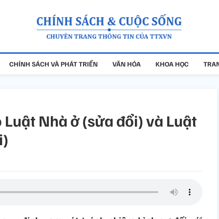
CHÍNH SÁCH VÀ PHÁT TRIỂN
VĂN HÓA
KHOA HỌC
TRAN
 Luật Nhà ở (sửa đổi) và Luật
i)