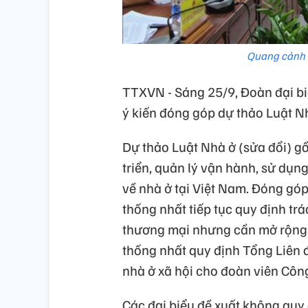
Quang cảnh 
TTXVN - Sáng 25/9, Đoàn đại bi
ý kiến đóng góp dự thảo Luật Nh
Dự thảo Luật Nhà ở (sửa đổi) g
triển, quản lý vận hành, sử dụn
về nhà ở tại Việt Nam. Đóng góp
thống nhất tiếp tục quy định tr
thương mại nhưng cần mở rộng 
thống nhất quy định Tổng Liên
nhà ở xã hội cho đoàn viên Côn
Các đại biểu đề xuất không quy 