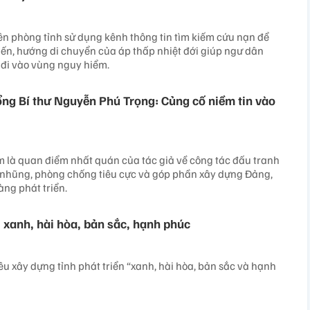
iên phòng tỉnh sử dụng kênh thông tin tìm kiếm cứu nạn để
iến, hướng di chuyển của áp thấp nhiệt đới giúp ngư dân
 đi vào vùng nguy hiểm.
ng Bí thư Nguyễn Phú Trọng: Củng cố niềm tin vào
 là quan điểm nhất quán của tác giả về công tác đấu tranh
nhũng, phòng chống tiêu cực và góp phần xây dựng Đảng,
ng phát triển.
 xanh, hài hòa, bản sắc, hạnh phúc
êu xây dựng tỉnh phát triển “xanh, hài hòa, bản sắc và hạnh