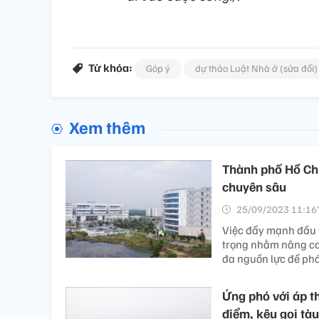
Từ khóa:
Góp ý
dự thảo Luật Nhà ở (sửa đổi)
Xem thêm
Thành phố Hồ Chí
chuyên sâu
25/09/2023 11:16’
Việc đẩy mạnh đầu t
trọng nhằm nâng cao
đa nguồn lực để phát
Ứng phó với áp th
điểm, kêu gọi tàu