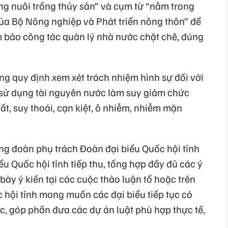
ng nuôi trồng thủy sản” và cụm từ “nằm trong
a Bộ Nông nghiệp và Phát triển nông thôn” để
 bảo công tác quản lý nhà nước chặt chẽ, đúng
ng quy định xem xét trách nhiệm hình sự đối với
, sử dụng tài nguyên nước làm suy giảm chức
ất, suy thoái, cạn kiệt, ô nhiễm, nhiễm mặn
g đoàn phụ trách Đoàn đại biểu Quốc hội tỉnh
ểu Quốc hội tỉnh tiếp thu, tổng hợp đầy đủ các ý
 bày ý kiến tại các cuộc thảo luận tổ hoặc trên
 hội tỉnh mong muốn các đại biểu tiếp tục có
c, góp phần đưa các dự án luật phù hợp thực tế,