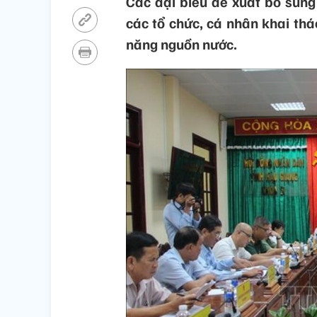
Các đại biểu đề xuất bổ sung
các tổ chức, cá nhân khai th
năng nguồn nước.