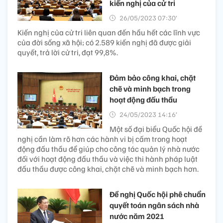
kiến nghị của cử tri
26/05/2023 07:30’
Kiến nghị của cử tri liên quan đến hầu hết các lĩnh vực
của đời sống xã hội; có 2.589 kiến nghị đã được giải
quyết, trả lời cử tri, đạt 99,8%.
Đảm bảo công khai, chặt
chẽ và minh bạch trong
hoạt động đấu thầu
24/05/2023 14:16’
Một số đại biểu Quốc hội đề
nghị cần làm rõ hơn các hành vi bị cấm trong hoạt
động đấu thầu để giúp cho công tác quản lý nhà nước
đối với hoạt động đấu thầu và việc thi hành pháp luật
đấu thầu được công khai, chặt chẽ và minh bạch hơn.
Đề nghị Quốc hội phê chuẩn
quyết toán ngân sách nhà
nước năm 2021