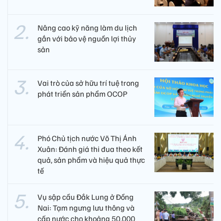
Nâng cao kỹ năng làm du lịch
gắn với bảo vệ nguồn lợi thủy
sản
Vai trò của sở hữu trí tuệ trong
phát triển sản phẩm OCOP
Phó Chủ tịch nước Võ Thị Ánh
Xuân: Đánh giá thi đua theo kết
quả, sản phẩm và hiệu quả thực
tế
Vụ sập cầu Đắk Lung ở Đồng
Nai: Tạm ngưng lưu thông và
cấp nước cho khoảng 50.000