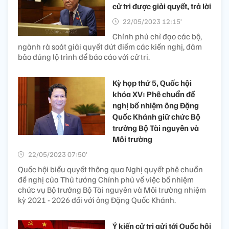
cử tri được giải quyết, trả lời
22/05/2023 12:15’
Chính phủ chỉ đạo các bộ,
ngành rà soát giải quyết dứt điểm các kiến nghị, đảm
bảo đúng lộ trình để báo cáo với cử tri.
Kỳ họp thứ 5, Quốc hội
khóa XV: Phê chuẩn đề
nghị bổ nhiệm ông Đặng
Quốc Khánh giữ chức Bộ
trưởng Bộ Tài nguyên và
Môi trường
22/05/2023 07:50’
Quốc hội biểu quyết thông qua Nghị quyết phê chuẩn
đề nghị của Thủ tướng Chính phủ về việc bổ nhiệm
chức vụ Bộ trưởng Bộ Tài nguyên và Môi trường nhiệm
kỳ 2021 - 2026 đối với ông Đặng Quốc Khánh.
Ý kiến cử tri gửi tới Quốc hội