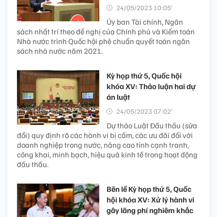
24/05/2023 10:05’
Ủy ban Tài chính, Ngân
sách nhất trí theo đề nghị của Chính phủ và Kiểm toán
Nhà nước trình Quốc hội phê chuẩn quyết toán ngân
sách nhà nước năm 2021.
Kỳ họp thứ 5, Quốc hội
khóa XV: Thảo luận hai dự
án luật
24/05/2023 07:02’
Dự thảo Luật Đấu thầu (sửa
đổi) quy định rõ các hành vi bị cấm, các ưu đãi đối với
doanh nghiệp trong nước, nâng cao tính cạnh tranh,
công khai, minh bạch, hiệu quả kinh tế trong hoạt động
đấu thầu.
Bên lề Kỳ họp thứ 5, Quốc
hội khóa XV: Xử lý hành vi
gây lãng phí nghiêm khắc