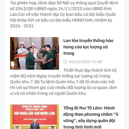
Tại phiên họp, lãnh đạo Sở Nội vụ thông qua Quyết định
số 2043/QĐ-UBND ngày 24/11/2025 của UBND tỉnh
Lào Cai về việc thành lập Ủy ban bầu cử đại biểu Quốc
hội khóa XVI và bầu cử đại biểu HĐND tỉnh, nhiệm kỳ
2026 - 2031.
Lan tỏa truyền thống hào
hùng của lực lượng vũ
trang
04/12/2025 14:45’
Thiết thực lập thành tích kỷ
niệm 80 năm Ngày truyền thống lực lượng vũ trang
Quân khu 7, Bộ Tư lệnh Quân khu 7 đã tổ chức các hội
thi với sự tham gia của nhiều đối tượng là cơ quan, đơn
vị và cá nhân trong và ngoài Quân khu.
Tổng Bí thư Tô Lâm: Hành
động theo phương châm “5
vững”, xây dựng quân đội
trong tình hình mới