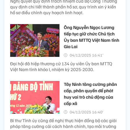
Nghị quyết quy định trách nhiệm của Bộ Công Thương
quy định chi tiết thành phần hồ sơ, quy trình xin ý kiến
hồ sơ điều chỉnh quy hoạch linh hoạt.
Ông Nguyễn Ngọc Lương
tiếp tục giữ chức Chủ tịch
Ủy ban MTTQ Việt Nam tỉnh
Gia Lai
04/12/2025 16:41’
Đại hội đã hiệp thương cử 134 ủy viên Ủy ban MTTQ
Việt Nam tỉnh khóa I, nhiệm kỳ 2025-2030.
Tây Ninh tăng cường phân
cấp, phân quyền để phát
huy vai trò chủ động của
cấp xã
04/12/2025 16:40’
Bí thư Tỉnh ủy cũng đề nghị thực hiện đồng bộ các giải
pháp tăng cường cải cách hành chính, tạo môi trường