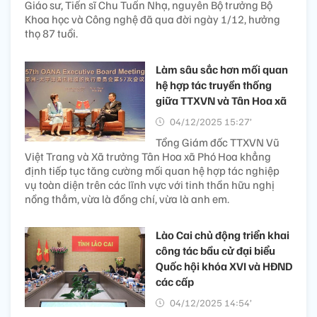
Giáo sư, Tiến sĩ Chu Tuấn Nhạ, nguyên Bộ trưởng Bộ
Khoa học và Công nghệ đã qua đời ngày 1/12, hưởng
thọ 87 tuổi.
Làm sâu sắc hơn mối quan
hệ hợp tác truyền thống
giữa TTXVN và Tân Hoa xã
04/12/2025 15:27’
Tổng Giám đốc TTXVN Vũ
Việt Trang và Xã trưởng Tân Hoa xã Phó Hoa khẳng
định tiếp tục tăng cường mối quan hệ hợp tác nghiệp
vụ toàn diện trên các lĩnh vực với tinh thần hữu nghị
nồng thắm, vừa là đồng chí, vừa là anh em.
Lào Cai chủ động triển khai
công tác bầu cử đại biểu
Quốc hội khóa XVI và HĐND
các cấp
04/12/2025 14:54’