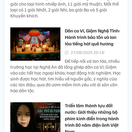
giải cho loại hình nhiếp ảnh, 11 giải mỹ thuật). Mỗi thể
loại có 1 giải Nhất, 2 giải Nhì, ba giải Ba và 5 giải
Khuyến khích.
Dân ca Ví, Giặm Nghệ Tĩnh:
Hành trình bảo tồn và lan
tỏa tiếng hát quê hương
27/08/2025 20:18’
Để tiếp nối và lan tỏa, nhiều
trường học tại Nghệ An đã lồng ghép dân ca Ví, Giặm
vào các tiết học ngoại khóa, hoạt động trải nghiệm. Học
sinh được học hát, tìm hiểu về nguồn gốc, ý nghĩa của
các làn điệu; qua đó ươm mầm tình yêu với di sản văn
hóa dân tộc.
Triển lãm thành tựu đất
nước: Giới thiệu những bộ
phim kinh điển trong hành
trình 80 năm điện ảnh Việt
Nam