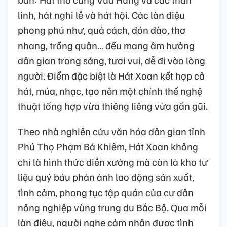
linh, hát nghi lễ và hát hội. Các làn điệu
phong phú như, quả cách, đón đào, thơ
nhang, trống quân… đều mang âm hưởng
dân gian trong sáng, tươi vui, dễ đi vào lòng
người. Điểm đặc biệt là Hát Xoan kết hợp cả
hát, múa, nhạc, tạo nên một chỉnh thể nghệ
thuật tổng hợp vừa thiêng liêng vừa gần gũi.
Theo nhà nghiên cứu văn hóa dân gian tỉnh
Phú Thọ Phạm Bá Khiêm, Hát Xoan không
chỉ là hình thức diễn xướng mà còn là kho tư
liệu quý báu phản ánh lao động sản xuất,
tình cảm, phong tục tập quán của cư dân
nông nghiệp vùng trung du Bắc Bộ. Qua mỗi
làn điệu, người nghe cảm nhận được tình