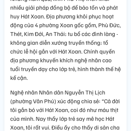
nhiều giải pháp đồng bộ để bảo tồn và phát
huy Hát Xoan. Địa phương khôi phục hoạt
động của 4 phường Xoan gốc gồm, Phù Đức,
Thét, Kim Đới, An Thái; tu bổ các đình làng -
không gian diễn xướng truyền thống; tổ
chức lễ hội gắn với Hát Xoan. Chính quyền
địa phương khuyến khích nghệ nhân cao
tuổi truyền dạy cho lớp trẻ, hình thành thế hệ
kế cận.
Nghệ nhân Nhân dân Nguyễn Thị Lịch
(phường Vân Phú) xúc động chia sẻ: “Cả đời
tôi gắn bó với Hát Xoan, coi đó như máu thịt
của mình. Nay thấy lớp trẻ say mê học Hát
Xoan, tôi rất vui. Điều ấy cho thấy di sản cha