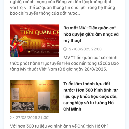
nghiệp cách mạng của Đảng và dân tộc; khẳng định
vai trò, vị thế cơ quan thông tin chủ lực trong hệ thống
báo chí truyền thông của đất nước...
Ra mắt MV “Tiến quân ca”
hòa quyện giữa âm nhạc và
mỹ thuật
27/08/2025 22:00’
MV “Tiến quân ca” sẽ chính
thức phát hành trực tuyến trên các nền tảng số của Bảo
tàng Mỹ thuật Việt Nam từ 8 giờ ngày 28/8/2025.
Triển lãm thành tựu đất
nước: Hơn 300 hình ảnh, tư
liệu quý khắc họa cuộc đời,
sự nghiệp và tư tưởng Hồ
Chí Minh
27/08/2025 21:30’
Với hơn 300 tư liệu và hình ảnh về Chủ tịch Hồ Chí