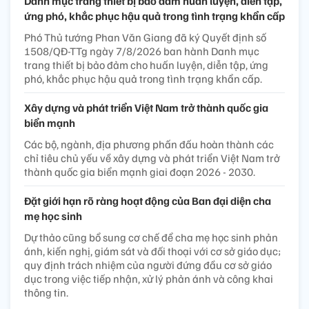
Danh mục trang thiết bị bảo đảm huấn luyện, diễn tập,
ứng phó, khắc phục hậu quả trong tình trạng khẩn cấp
Phó Thủ tướng Phan Văn Giang đã ký Quyết định số
1508/QĐ-TTg ngày 7/8/2026 ban hành Danh mục
trang thiết bị bảo đảm cho huấn luyện, diễn tập, ứng
phó, khắc phục hậu quả trong tình trạng khẩn cấp.
Xây dựng và phát triển Việt Nam trở thành quốc gia
biển mạnh
Các bộ, ngành, địa phương phấn đấu hoàn thành các
chỉ tiêu chủ yếu về xây dựng và phát triển Việt Nam trở
thành quốc gia biển mạnh giai đoạn 2026 - 2030.
Đặt giới hạn rõ ràng hoạt động của Ban đại diện cha
mẹ học sinh
Dự thảo cũng bổ sung cơ chế để cha mẹ học sinh phản
ánh, kiến nghị, giám sát và đối thoại với cơ sở giáo dục;
quy định trách nhiệm của người đứng đầu cơ sở giáo
dục trong việc tiếp nhận, xử lý phản ánh và công khai
thông tin.