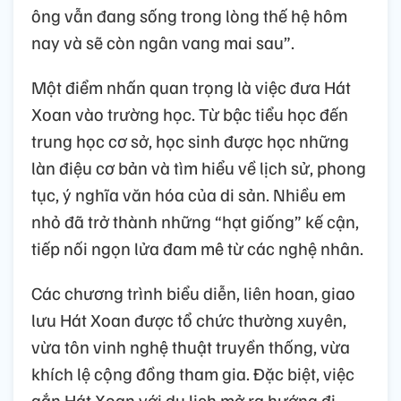
ông vẫn đang sống trong lòng thế hệ hôm
nay và sẽ còn ngân vang mai sau”.
Một điểm nhấn quan trọng là việc đưa Hát
Xoan vào trường học. Từ bậc tiểu học đến
trung học cơ sở, học sinh được học những
làn điệu cơ bản và tìm hiểu về lịch sử, phong
tục, ý nghĩa văn hóa của di sản. Nhiều em
nhỏ đã trở thành những “hạt giống” kế cận,
tiếp nối ngọn lửa đam mê từ các nghệ nhân.
Các chương trình biểu diễn, liên hoan, giao
lưu Hát Xoan được tổ chức thường xuyên,
vừa tôn vinh nghệ thuật truyền thống, vừa
khích lệ cộng đồng tham gia. Đặc biệt, việc
gắn Hát Xoan với du lịch mở ra hướng đi