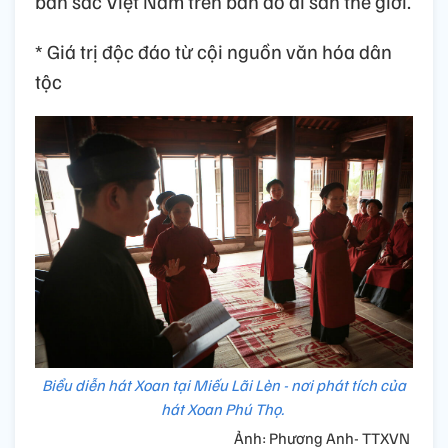
bản sắc Việt Nam trên bản đồ di sản thế giới.
* Giá trị độc đáo từ cội nguồn văn hóa dân
tộc
Biểu diễn hát Xoan tại Miếu Lãi Lèn - nơi phát tích của
hát Xoan Phú Thọ.
Ảnh: Phương Anh- TTXVN