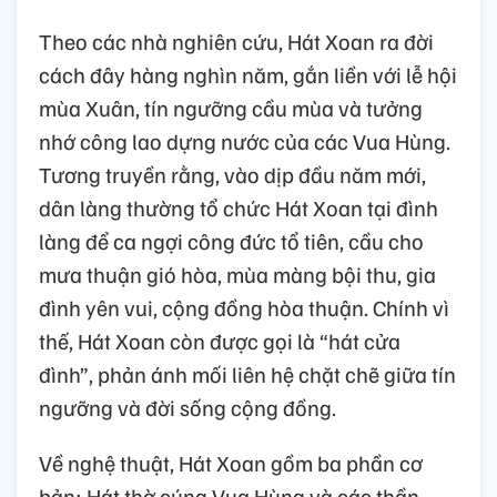
Theo các nhà nghiên cứu, Hát Xoan ra đời
cách đây hàng nghìn năm, gắn liền với lễ hội
mùa Xuân, tín ngưỡng cầu mùa và tưởng
nhớ công lao dựng nước của các Vua Hùng.
Tương truyền rằng, vào dịp đầu năm mới,
dân làng thường tổ chức Hát Xoan tại đình
làng để ca ngợi công đức tổ tiên, cầu cho
mưa thuận gió hòa, mùa màng bội thu, gia
đình yên vui, cộng đồng hòa thuận. Chính vì
thế, Hát Xoan còn được gọi là “hát cửa
đình”, phản ánh mối liên hệ chặt chẽ giữa tín
ngưỡng và đời sống cộng đồng.
Về nghệ thuật, Hát Xoan gồm ba phần cơ
bản: Hát thờ cúng Vua Hùng và các thần