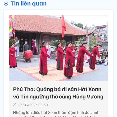
Tin liên quan
Phú Thọ: Quảng bá di sản Hát Xoan
và Tín ngưỡng thờ cúng Hùng Vương
26/03/2025 08:30’
Những làn điệu hát Xoan thấm đậm tình đất, tình