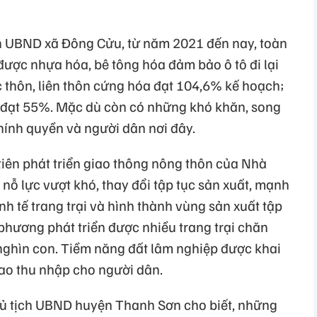
h UBND xã Đông Cửu, từ năm 2021 đến nay, toàn
được nhựa hóa, bê tông hóa đảm bảo ô tô đi lại
c thôn, liên thôn cứng hóa đạt 104,6% kế hoạch;
đạt 55%. Mặc dù còn có những khó khăn, song
chính quyền và người dân nơi đây.
iên phát triển giao thông nông thôn của Nhà
ỗ lực vượt khó, thay đổi tập tục sản xuất, mạnh
nh tế trang trại và hình thành vùng sản xuất tập
phương phát triển được nhiều trang trại chăn
nghìn con. Tiềm năng đất lâm nghiệp được khai
ao thu nhập cho người dân.
ủ tịch UBND huyện Thanh Sơn cho biết, những