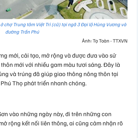
 chợ Trung tâm Việt Trì (cũ) tại ngã 3 Đại lộ Hùng Vương và
đường Trần Phú
Ảnh: Tạ Toàn - TTXVN
g mới, cải tạo, mở rộng và được đưa vào sử
thôn mới với nhiều gam màu tươi sáng. Đây là
úng và trúng đã giúp giao thông nông thôn tại
 Phú Thọ phát triển nhanh chóng.
Sơn vào những ngày này, đi trên những con
mở rộng kết nối liên thông, ai cũng cảm nhận rõ