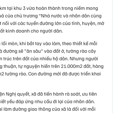
7km tại khu 3 vừa hoàn thành trong niềm mong
quả của chủ trương “Nhà nước và nhân dân cùng
 nối với các tuyến đường lớn của tỉnh, huyện, mở
xuất kinh doanh cho người dân.
lối mòn, khi bắt tay vào làm, theo thiết kế mỗi
 đường sẽ "ăn sâu" vào đất ở, tường rào cây
ến trúc trên đất của nhiều hộ dân. Nhưng người
 thuận, tự nguyện hiến trên 21.000m2 đất, hàng
m2 tường rào. Con đường mới đã được triển khai
ện Nghị quyết, xã đã tiến hành rà soát, ưu tiên
ết yếu đáp ứng nhu cầu đi lại của nhân dân.
ai làm đường giao thông của xã là đối với mỗi