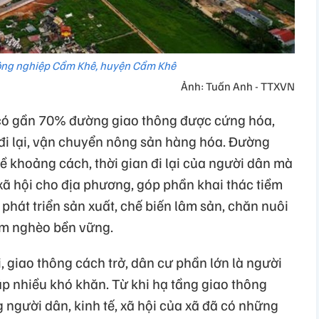
ông nghiệp Cẩm Khê, huyện Cẩm Khê
Ảnh: Tuấn Anh - TTXVN
 có gần 70% đường giao thông được cứng hóa,
c đi lại, vận chuyển nông sản hàng hóa. Đường
ề khoảng cách, thời gian đi lại của người dân mà
, xã hội cho địa phương, góp phần khai thác tiềm
phát triển sản xuất, chế biến lâm sản, chăn nuôi
ảm nghèo bền vững.
, giao thông cách trở, dân cư phần lớn là người
p nhiều khó khăn. Từ khi hạ tầng giao thông
 người dân, kinh tế, xã hội của xã đã có những