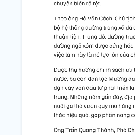
chuyển biến rõ rệt.
Theo ông Hà Văn Cách, Chủ tịc
bộ hệ thống đường trong xã đã 
thuận tiện. Trong đó, đường trụ
đường ngõ xóm được cứng hóa 
việc làm này là nỗ lực lớn của 
Được thụ hưởng chính sách ưu t
nước, bà con dân tộc Mường đã n
dạn vay vốn đầu tư phát triển ki
trung. Những năm gần đây, địa 
nuôi gà thả vườn quy mô hàng 
thác hiệu quả, góp phần nâng c
Ông Trần Quang Thành, Phó Ch