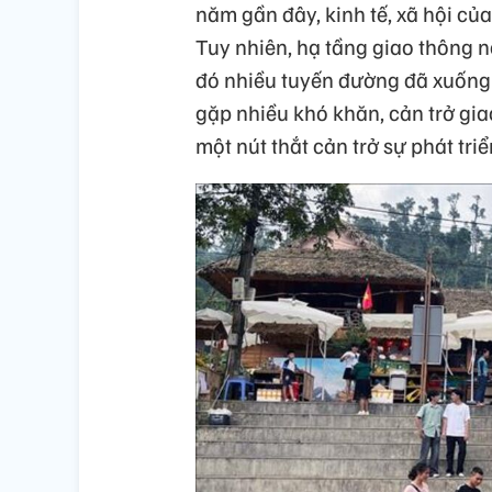
năm gần đây, kinh tế, xã hội củ
Tuy nhiên, hạ tầng giao thông 
đó nhiều tuyến đường đã xuống c
gặp nhiều khó khăn, cản trở gi
một nút thắt cản trở sự phát tr