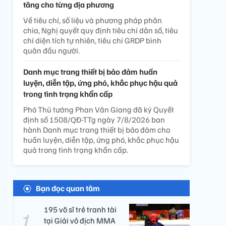
tăng cho từng địa phương
Về tiêu chí, số liệu và phương pháp phân
chia, Nghị quyết quy định tiêu chí dân số, tiêu
chí diện tích tự nhiên, tiêu chí GRDP bình
quân đầu người.
Danh mục trang thiết bị bảo đảm huấn
luyện, diễn tập, ứng phó, khắc phục hậu quả
trong tình trạng khẩn cấp
Phó Thủ tướng Phan Văn Giang đã ký Quyết
định số 1508/QĐ-TTg ngày 7/8/2026 ban
hành Danh mục trang thiết bị bảo đảm cho
huấn luyện, diễn tập, ứng phó, khắc phục hậu
quả trong tình trạng khẩn cấp.
Bạn đọc quan tâm
195 võ sĩ trẻ tranh tài
tại Giải vô địch MMA