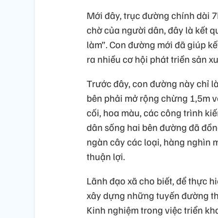
Mới đây, trục đường chính dài 
chờ của người dân, đây là kết 
làm”. Con đường mới đã giúp kết
ra nhiều cơ hội phát triền sản 
Trước đây, con đường này chỉ là 
bên phải mở rộng chừng 1,5m và
cối, hoa màu, các công trình ki
dân sống hai bên đường đã đồng
ngàn cây các loại, hàng nghìn 
thuận lợi.
Lãnh đạo xã cho biết, để thực hi
xây dựng những tuyến đường thi
Kinh nghiệm trong việc triển kh