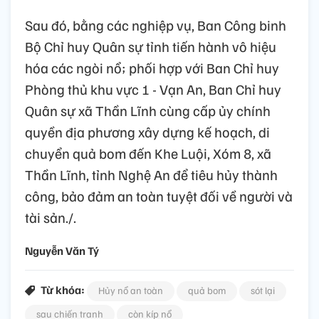
Sau đó, bằng các nghiệp vụ, Ban Công binh
Bộ Chỉ huy Quân sự tỉnh tiến hành vô hiệu
hóa các ngòi nổ; phối hợp với Ban Chỉ huy
Phòng thủ khu vực 1 - Vạn An, Ban Chỉ huy
Quân sự xã Thần Lĩnh cùng cấp ủy chính
quyền địa phương xây dựng kế hoạch, di
chuyển quả bom đến Khe Luội, Xóm 8, xã
Thần Lĩnh, tỉnh Nghệ An để tiêu hủy thành
công, bảo đảm an toàn tuyệt đối về người và
tài sản./.
Nguyễn Văn Tý
Từ khóa:
Hủy nổ an toàn
quả bom
sót lại
sau chiến tranh
còn kíp nổ