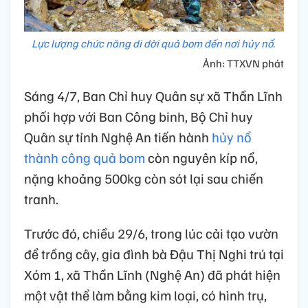
Lực lượng chức năng di dời quả bom đến nơi hủy nổ.
Ảnh: TTXVN phát
Sáng 4/7, Ban Chỉ huy Quân sự xã Thần Lĩnh
phối hợp với Ban Công binh, Bộ Chỉ huy
Quân sự tỉnh Nghệ An tiến hành
hủy nổ
thành công quả bom
còn nguyên kíp nổ,
nặng khoảng 500kg còn sót lại sau chiến
tranh.
Trước đó, chiều 29/6, trong lúc cải tạo vườn
để trồng cây, gia đình bà Đậu Thị Nghi trú tại
Xóm 1, xã Thần Lĩnh (Nghệ An) đã phát hiện
một vật thể làm bằng kim loại, có hình trụ,