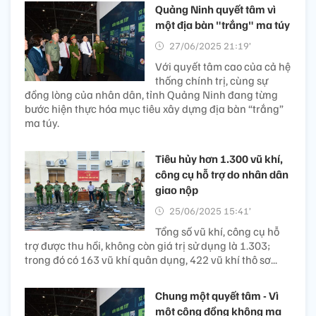
Quảng Ninh quyết tâm vì
một địa bàn "trắng" ma túy
27/06/2025 21:19’
Với quyết tâm cao của cả hệ
thống chính trị, cùng sự
đồng lòng của nhân dân, tỉnh Quảng Ninh đang từng
bước hiện thực hóa mục tiêu xây dựng địa bàn “trắng”
ma túy.
Tiêu hủy hơn 1.300 vũ khí,
công cụ hỗ trợ do nhân dân
giao nộp
25/06/2025 15:41’
Tổng số vũ khí, công cụ hỗ
trợ được thu hồi, không còn giá trị sử dụng là 1.303;
trong đó có 163 vũ khí quân dụng, 422 vũ khí thô sơ...
Chung một quyết tâm - Vì
một cộng đồng không ma