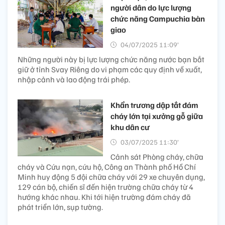
người dân do lực lượng
chức năng Campuchia bàn
giao
04/07/2025 11:09’
Những người này bị lực lượng chức năng nước bạn bắt
giữ ở tỉnh Svay Riêng do vi phạm các quy định về xuất,
nhập cảnh và lao động trái phép.
Khẩn trương dập tắt đám
cháy lớn tại xưởng gỗ giữa
khu dân cư
03/07/2025 11:30’
Cảnh sát Phòng cháy, chữa
cháy và Cứu nạn, cứu hộ, Công an Thành phố Hồ Chí
Minh huy động 5 đội chữa cháy với 29 xe chuyên dụng,
129 cán bộ, chiến sĩ đến hiện trường chữa cháy từ 4
hướng khác nhau. Khi tới hiện trường đám cháy đã
phát triển lớn, sụp tường.