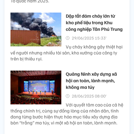
Tổ quốc năm 2025.
Dập tắt đám cháy lớn từ
kho phế liệu trong Khu
công nghiệp Tân Phú Trung
29/06/2025 15:33’
Vụ cháy không gây thiệt hại
về người nhưng nhiều tài sản, kho xưởng của công ty
trên bị thiêu rụi.
Quảng Ninh xây dựng xã
hội an toàn, lành mạnh,
không ma túy
28/06/2025 08:00’
Với quyết tâm cao của cả hệ
thống chính trị, cùng sự đồng lòng của nhân dân, tỉnh
đang từng bước hiện thực hóa mục tiêu xây dựng địa
bàn “trắng” ma túy, vì một xã hội an toàn, lành mạnh.