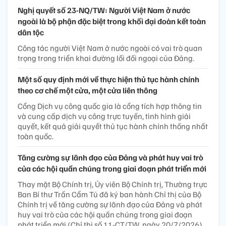
Nghị quyết số 23-NQ/TW: Người Việt Nam ở nước
ngoài là bộ phận đặc biệt trong khối đại đoàn kết toàn
dân tộc
Công tác người Việt Nam ở nước ngoài có vai trò quan
trọng trong triển khai đường lối đối ngoại của Đảng.
Một số quy định mới về thực hiện thủ tục hành chính
theo cơ chế một cửa, một cửa liên thông
Cổng Dịch vụ công quốc gia là cổng tích hợp thông tin
và cung cấp dịch vụ công trực tuyến, tình hình giải
quyết, kết quả giải quyết thủ tục hành chính thống nhất
toàn quốc.
Tăng cường sự lãnh đạo của Đảng và phát huy vai trò
của các hội quần chúng trong giai đoạn phát triển mới
Thay mặt Bộ Chính trị, Ủy viên Bộ Chính trị, Thường trực
Ban Bí thư Trần Cẩm Tú đã ký ban hành Chỉ thị của Bộ
Chính trị về tăng cường sự lãnh đạo của Đảng và phát
huy vai trò của các hội quần chúng trong giai đoạn
phát triển mới (Chỉ thị số 11-CT/TW, ngày 20/7/2026).