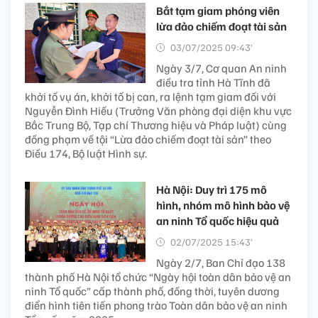
Bắt tạm giam phóng viên
lừa đảo chiếm đoạt tài sản
03/07/2025 09:43’
Ngày 3/7, Cơ quan An ninh
điều tra tỉnh Hà Tĩnh đã
khởi tố vụ án, khởi tố bị can, ra lệnh tạm giam đối với
Nguyễn Đình Hiếu (Trưởng Văn phòng đại diện khu vực
Bắc Trung Bộ, Tạp chí Thương hiệu và Pháp luật) cùng
đồng phạm về tội “Lừa đảo chiếm đoạt tài sản” theo
Điều 174, Bộ luật Hình sự.
Hà Nội: Duy trì 175 mô
hình, nhóm mô hình bảo vệ
an ninh Tổ quốc hiệu quả
02/07/2025 15:43’
Ngày 2/7, Ban Chỉ đạo 138
thành phố Hà Nội tổ chức “Ngày hội toàn dân bảo vệ an
ninh Tổ quốc” cấp thành phố, đồng thời, tuyên dương
điển hình tiên tiến phong trào Toàn dân bảo vệ an ninh