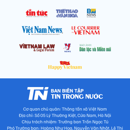
Cơ quan chủ quản: Thông tấn xã Việt Nam
Địa chỉ: Số 05 Lý Thường Kiệt, Cửa Nam, Hà Nội
Chịu trách nhiệm: Trưởng ban Trần Ngọc Tú
Phó Trưởng ban: Hoàng Như Hoa, Nguyễn Văn Nhật, Lê Thị