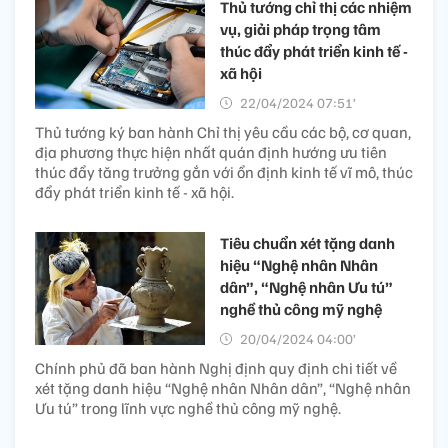
Thủ tướng chỉ thị các nhiệm
vụ, giải pháp trọng tâm
thúc đẩy phát triển kinh tế -
xã hội​
22/04/2024 07:51’
Thủ tướng ký ban hành Chỉ thị yêu cầu các bộ, cơ quan,
địa phương thực hiện nhất quán định hướng ưu tiên
thúc đẩy tăng trưởng gắn với ổn định kinh tế vĩ mô, thúc
đẩy phát triển kinh tế - xã hội​.
Tiêu chuẩn xét tặng danh
hiệu “Nghệ nhân Nhân
dân”, “Nghệ nhân Ưu tú”
nghề thủ công mỹ nghệ
20/04/2024 04:00’
Chính phủ đã ban hành Nghị định quy định chi tiết về
xét tặng danh hiệu “Nghệ nhân Nhân dân”, “Nghệ nhân
Ưu tú” trong lĩnh vực nghề thủ công mỹ nghệ.