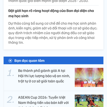
thành quốc gia biển mạnh giai đoạn 2026 - 2030.
Đặt giới hạn rõ ràng hoạt động của Ban đại diện cha
mẹ học sinh
Dự thảo cũng bổ sung cơ chế để cha mẹ học sinh phản
ánh, kiến nghị, giám sát và đối thoại với cơ sở giáo dục;
quy định trách nhiệm của người đứng đầu cơ sở giáo
dục trong việc tiếp nhận, xử lý phản ánh và công khai
thông tin.
Bạn đọc quan tâm
Ba thành phố giành giải A tại
Hội thi lực lượng bảo vệ an ninh,
trật tự ở cơ sở giỏi toàn quốc
ASEAN Cup 2026: Tuyển Việt
Nam thẳng tiến vào bán kết với