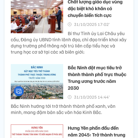
Chất lượng giáo dục vùng
đặc biệt khó khăn có
chuyển biến tích cực
31/10/2025 17:02’
Bí thư Tỉnh ủy Lai Châu yêu
cầu, Đảng ủy UBND tỉnh lãnh đạo, chỉ đạo triển khai xây
dựng trường phổ thông nội trú liên cấp tiểu học và
trung học cơ sở tại các xã biên giới;
Bắc Ninh đặt mục tiêu trở
thành thành phố trực thuộc
Trung ương trước năm
2030
31/10/2025 14:44’
Bắc Ninh hướng tới trở thành thành phố xanh, văn
minh, mang đậm bản sắc văn hóa Kinh Bắc.
Hưng Yên phấn đấu đến
năm 2045: Trở thành trung