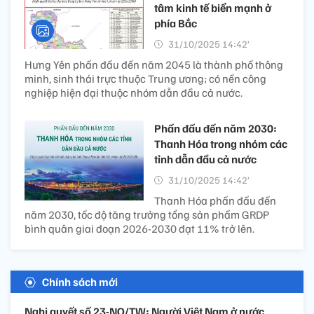
tâm kinh tế biển mạnh ở
phía Bắc
31/10/2025 14:42’
Hưng Yên phấn đấu đến năm 2045 là thành phố thông
minh, sinh thái trực thuộc Trung ương; có nền công
nghiệp hiện đại thuộc nhóm dẫn đầu cả nước.
Phấn đấu đến năm 2030:
Thanh Hóa trong nhóm các
tỉnh dẫn đầu cả nước
31/10/2025 14:42’
Thanh Hóa phấn đấu đến
năm 2030, tốc độ tăng trưởng tổng sản phẩm GRDP
bình quân giai đoạn 2026-2030 đạt 11% trở lên.
Chính sách mới
Nghị quyết số 23-NQ/TW: Người Việt Nam ở nước