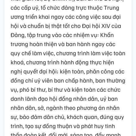
các cấp uỷ, tổ chức đảng trực thuộc Trung
ương triển khai ngay các công việc sau đại
hội và chuẩn bị thật tốt cho Đại hội XIV của
Đảng, tập trung vào các nhiệm vụ: Khẩn
trương hoàn thiện và ban hành ngay các
quy chế làm việc, chương trình làm việc toàn
khoá, chương trình hành động thực hiện
nghị quyết đại hội; kiện toàn, phân công các
đồng chí uỷ viên ban chấp hành, ban thường
vụ, phó bí thư, bí thư và kiện toàn các chức
danh lãnh đạo hội đồng nhân dân, uỷ ban
nhân dân, sở, ngành theo phương án nhân
sự, bảo đảm dân chủ, khách quan, đúng quy
trình, tạo sự đồng thuận và phát huy tinh
thần đoàn kết, đổi mới, sáng tạo, đẩy mạnh