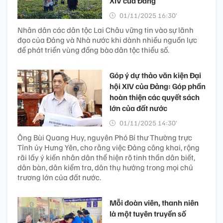
XIV của Đảng
01/11/2025 16:30’
Nhân dân các dân tộc Lai Châu vững tin vào sự lãnh
đạo của Đảng và Nhà nước khi dành nhiều nguồn lực
để phát triển vùng đồng bào dân tộc thiểu số.
Góp ý dự thảo văn kiện Đại
hội XIV của Đảng: Góp phần
hoàn thiện các quyết sách
lớn của đất nước
01/11/2025 14:30’
Ông Bùi Quang Huy, nguyên Phó Bí thư Thường trực
Tỉnh ủy Hưng Yên, cho rằng việc Đảng công khai, rộng
rãi lấy ý kiến nhân dân thể hiện rõ tinh thần dân biết,
dân bàn, dân kiểm tra, dân thụ hưởng trong mọi chủ
trương lớn của đất nước.
Mỗi đoàn viên, thanh niên
là một tuyên truyền số