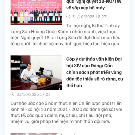
quả Nghị quyết 18-NQ/TW
về sắp xếp bộ máy
31/10/2025 18:27’
Tại hội nghị, Bí thư Tỉnh ủy
Lạng Sơn Hoàng Quốc Khánh nhấn mạnh, việc thực
hiện Nghị quyết 18 tại Lạng Sơn đã đạt được mục tiêu
tổng quát; tổ chức bộ máy tinh gọn, hiệu lực, hiệu quả.
Góp ý dự thảo văn kiện Đại
hội XIV của Đảng: Cần
chính sách phát triển vùng
dân tộc thiểu số rõ ràng, cụ
thể hơn
31/10/2025 17:03’
Dự thảo Báo cáo 5 năm thực hiện Chiến lược phát triển
kinh tế - xã hội 10 năm 2021 - 2030 đã đánh giá sát với
thực tế; các quan điểm, mục tiêu, chỉ tiêu, đột phá,
nhiệm vụ, giải pháp thể hiện rõ tinh thần đổi mới.