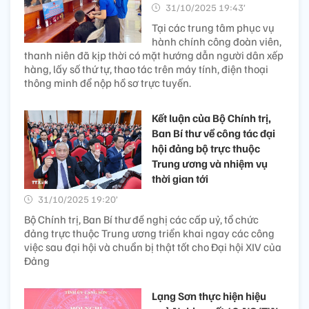
31/10/2025 19:43’
Tại các trung tâm phục vụ
hành chính công đoàn viên,
thanh niên đã kịp thời có mặt hướng dẫn người dân xếp
hàng, lấy số thứ tự, thao tác trên máy tính, điện thoại
thông minh để nộp hồ sơ trực tuyến.
Kết luận của Bộ Chính trị,
Ban Bí thư về công tác đại
hội đảng bộ trực thuộc
Trung ương và nhiệm vụ
thời gian tới
31/10/2025 19:20’
Bộ Chính trị, Ban Bí thư đề nghị các cấp uỷ, tổ chức
đảng trực thuộc Trung ương triển khai ngay các công
việc sau đại hội và chuẩn bị thật tốt cho Đại hội XIV của
Đảng
Lạng Sơn thực hiện hiệu