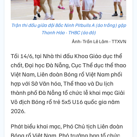
Trận thi đấu giữa đội Bắc Ninh Pitbulls A (áo trắng) gặp
Thanh Hóa - THBC (áo đỏ)
Ảnh: Trần Lê Lâm - TTXVN
Tối 14/6, tại Nhà thi đấu Khoa Giáo dục thể
chất, Đại học Đà Nẵng, Cục Thể dục thể thao
Việt Nam, Liên đoàn Bóng rổ Việt Nam phối
hợp với Sở Văn hóa, Thể thao và Du lịch
thành phố Đà Nẵng tổ chức lễ khai mạc Giải
Vô địch Bóng rổ trẻ 5x5 U16 quốc gia năm
2026.
Phát biểu khai mạc, Phó Chủ tịch Liên đoàn
Bóng rổ Việt Nam, Phó trưởng ban tổ chức