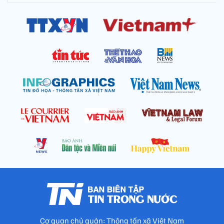
Cơ quan chủ quản: Thông tấn xã Việt Nam