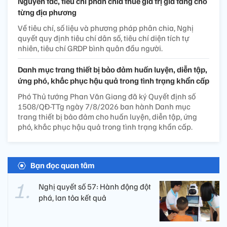
Nguyên tắc, tiêu chí phân chia thuế giá trị gia tăng cho
từng địa phương
Về tiêu chí, số liệu và phương pháp phân chia, Nghị
quyết quy định tiêu chí dân số, tiêu chí diện tích tự
nhiên, tiêu chí GRDP bình quân đầu người.
Danh mục trang thiết bị bảo đảm huấn luyện, diễn tập,
ứng phó, khắc phục hậu quả trong tình trạng khẩn cấp
Phó Thủ tướng Phan Văn Giang đã ký Quyết định số
1508/QĐ-TTg ngày 7/8/2026 ban hành Danh mục
trang thiết bị bảo đảm cho huấn luyện, diễn tập, ứng
phó, khắc phục hậu quả trong tình trạng khẩn cấp.
Bạn đọc quan tâm
Nghị quyết số 57: Hành động đột
phá, lan tỏa kết quả