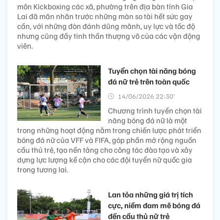
môn Kickboxing các xã, phường trên địa bàn tỉnh Gia
Lai đã mãn nhãn trước những màn so tài hết sức gay
cấn, với những đòn đánh dũng mãnh, uy lực và tốc độ
nhưng cũng đầy tinh thần thượng võ của các vận động
viên.
Tuyển chọn tài năng bóng
đá nữ trẻ trên toàn quốc
14/06/2026 22:30’
Chương trình tuyển chọn tài
năng bóng đá nữ là một
trong những hoạt động nằm trong chiến lược phát triển
bóng đá nữ của VFF và FIFA, góp phần mở rộng nguồn
cầu thủ trẻ, tạo nền tảng cho công tác đào tạo và xây
dựng lực lượng kế cận cho các đội tuyển nữ quốc gia
trong tương lai.
Lan tỏa những giá trị tích
cực, niềm đam mê bóng đá
đến cầu thủ nữ trẻ