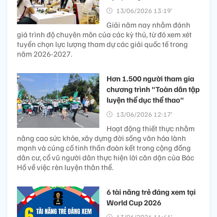
13/06/2026 13:19’
Giải năm nay nhằm đánh
giá trình độ chuyên môn của các kỳ thủ, từ đó xem xét
tuyển chọn lực lượng tham dự các giải quốc tế trong
năm 2026-2027.
Hơn 1.500 người tham gia
chương trình "Toàn dân tập
luyện thể dục thể thao"
13/06/2026 12:17’
Hoạt động thiết thực nhằm
nâng cao sức khỏe, xây dựng đời sống văn hóa lành
mạnh và củng cố tinh thần đoàn kết trong cộng đồng
dân cư, cổ vũ người dân thực hiện lời căn dặn của Bác
Hồ về việc rèn luyện thân thể.
6 tài năng trẻ đáng xem tại
World Cup 2026
13/06/2026 11:41’