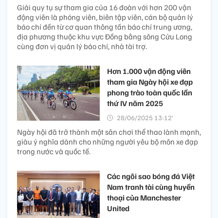
Giải quy tụ sự tham gia của 16 đoàn với hơn 200 vận
động viên là phóng viên, biên tập viên, cán bộ quản lý
báo chí đến từ cơ quan thông tấn báo chí trung ương,
địa phương thuộc khu vực Đồng bằng sông Cửu Long
cùng đơn vị quản lý báo chí, nhà tài trợ.
Hơn 1.000 vận động viên
tham gia Ngày hội xe đạp
phong trào toàn quốc lần
thứ IV năm 2025​
28/06/2025 13:12’
Ngày hội đã trở thành một sân chơi thể thao lành mạnh,
giàu ý nghĩa dành cho những người yêu bộ môn xe đạp
trong nước và quốc tế.
Các ngôi sao bóng đá Việt
Nam tranh tài cùng huyền
thoại của Manchester
United