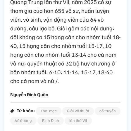
Quang Trung lần thứ VII, năm 2025 có sự
tham gia của hơn 655 võ sư, huấn luyện
viên, võ sinh, vận động viên của 64 võ
đường, câu lạc bộ. Giải gồm các nội dung:
đối kháng có 15 hạng cân cho nhóm tuổi 18-
40, 15 hạng cân cho nhóm tuổi 15-17, 10
hạng cân cho nhóm tuổi 13-14 cho cả nam
và nữ; quyền thuật có 32 bộ huy chương ở
bốn nhóm tuổi: 6-10; 11-14; 15-17, 18-40
cho cả nam và nữ./.
Nguyễn Đình Quân
Từ khóa:
Khai mạc
Giải Võ thuật
cổ truyền
Võ đường
Bình Định
lần thứ VII