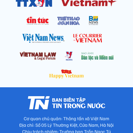
Cơ quan chủ quản: Thông tấn xã Việt Nam
Địa chỉ: Số 05 Lý Thường Kiệt, Cửa Nam, Hà Nội
Chịu trách nhiệm: Trưởng ban Trần Ngọc Tú