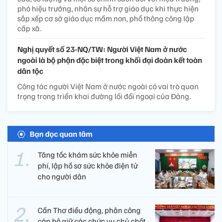
phó hiệu trưởng, nhân sự hỗ trợ giáo dục khi thực hiện
sắp xếp cơ sở giáo dục mầm non, phổ thông công lập
cấp xã.
Nghị quyết số 23-NQ/TW: Người Việt Nam ở nước
ngoài là bộ phận đặc biệt trong khối đại đoàn kết toàn
dân tộc
Công tác người Việt Nam ở nước ngoài có vai trò quan
trọng trong triển khai đường lối đối ngoại của Đảng.
Bạn đọc quan tâm
Tăng tốc khám sức khỏe miễn
phí, lập hồ sơ sức khỏe điện tử
cho người dân
Cần Thơ điều động, phân công
cán bộ giữ các chức vụ chủ chốt