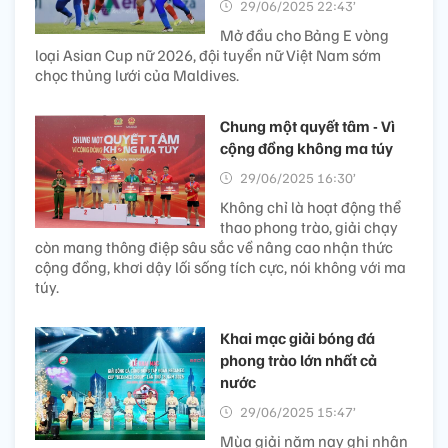
29/06/2025 22:43’
Mở đầu cho Bảng E vòng
loại Asian Cup nữ 2026, đội tuyển nữ Việt Nam sớm
chọc thủng lưới của Maldives.
Chung một quyết tâm - Vì
cộng đồng không ma túy
29/06/2025 16:30’
Không chỉ là hoạt động thể
thao phong trào, giải chạy
còn mang thông điệp sâu sắc về nâng cao nhận thức
cộng đồng, khơi dậy lối sống tích cực, nói không với ma
túy.
Khai mạc giải bóng đá
phong trào lớn nhất cả
nước
29/06/2025 15:47’
Mùa giải năm nay ghi nhận