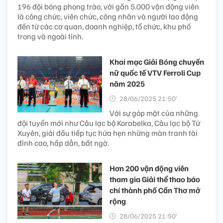
196 đội bóng phong trào, với gần 5.000 vận động viên
là công chức, viên chức, công nhân và người lao động
đến từ các cơ quan, doanh nghiệp, tổ chức, khu phố
trong và ngoài tỉnh.
Khai mạc Giải Bóng chuyền
nữ quốc tế VTV Ferroli Cup
năm 2025
28/06/2025 21:50’
Với sự góp mặt của những
đội tuyển mới như Câu lạc bộ Korabelka, Câu lạc bộ Tứ
Xuyên, giải đấu tiếp tục hứa hẹn những màn tranh tài
đỉnh cao, hấp dẫn, bất ngờ.
Hơn 200 vận động viên
tham gia Giải thể thao báo
chí thành phố Cần Thơ mở
rộng
28/06/2025 21:50’