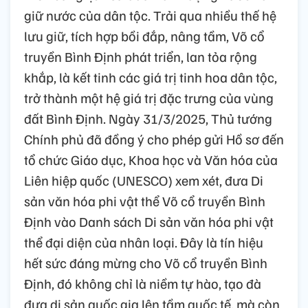
giữ nước của dân tộc. Trải qua nhiều thế hệ
lưu giữ, tích hợp bồi đắp, nâng tầm, Võ cổ
truyền Bình Định phát triển, lan tỏa rộng
khắp, là kết tinh các giá trị tinh hoa dân tộc,
trở thành một hệ giá trị đặc trưng của vùng
đất Bình Định. Ngày 31/3/2025, Thủ tướng
Chính phủ đã đồng ý cho phép gửi Hồ sơ đến
tổ chức Giáo dục, Khoa học và Văn hóa của
Liên hiệp quốc (UNESCO) xem xét, đưa Di
sản văn hóa phi vật thể Võ cổ truyền Bình
Định vào Danh sách Di sản văn hóa phi vật
thể đại diện của nhân loại. Đây là tín hiệu
hết sức đáng mừng cho Võ cổ truyền Bình
Định, đó không chỉ là niềm tự hào, tạo đà
đưa di sản quốc gia lên tầm quốc tế, mà còn