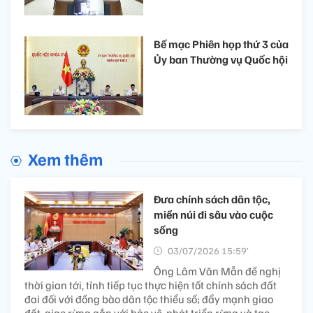
Bế mạc Phiên họp thứ 3 của
Ủy ban Thường vụ Quốc hội
Xem thêm
Đưa chính sách dân tộc,
miền núi đi sâu vào cuộc
sống
03/07/2026 15:59’
Ông Lâm Văn Mẫn đề nghị
thời gian tới, tỉnh tiếp tục thực hiện tốt chính sách đất
đai đối với đồng bào dân tộc thiểu số; đẩy mạnh giao
đất, giao rừng gắn với bảo vệ, phát triển rừng và tạo