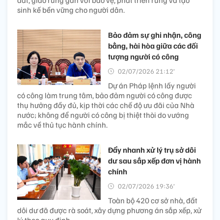
sinh kế bền vững cho người dân.
Bảo đảm sự ghi nhận, công
bằng, hài hòa giữa các đối
tượng người có công
02/07/2026 21:12’
Dự án Pháp lệnh lấy người
có công làm trung tâm, bảo đảm người có công được
thụ hưởng đầy đủ, kịp thời các chế độ ưu đãi của Nhà
nước; không để người có công bị thiệt thòi do vướng
mắc về thủ tục hành chính.
Đẩy nhanh xử lý trụ sở dôi
dư sau sắp xếp đơn vị hành
chính
02/07/2026 19:36’
Toàn bộ 420 cơ sở nhà, đất
dôi dư đã được rà soát, xây dựng phương án sắp xếp, xử
lý theo quy định.