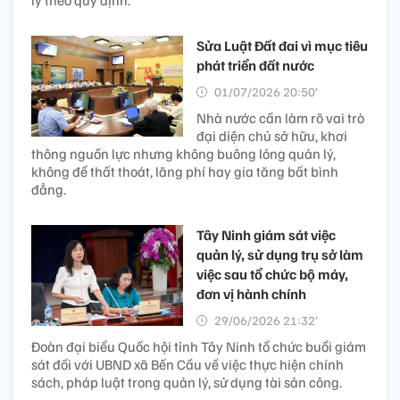
Sửa Luật Đất đai vì mục tiêu
phát triển đất nước
01/07/2026 20:50’
Nhà nước cần làm rõ vai trò
đại diện chủ sở hữu, khơi
thông nguồn lực nhưng không buông lỏng quản lý,
không để thất thoát, lãng phí hay gia tăng bất bình
đẳng.
Tây Ninh giám sát việc
quản lý, sử dụng trụ sở làm
việc sau tổ chức bộ máy,
đơn vị hành chính
29/06/2026 21:32’
Đoàn đại biểu Quốc hội tỉnh Tây Ninh tổ chức buổi giám
sát đối với UBND xã Bến Cầu về việc thực hiện chính
sách, pháp luật trong quản lý, sử dụng tài sản công.